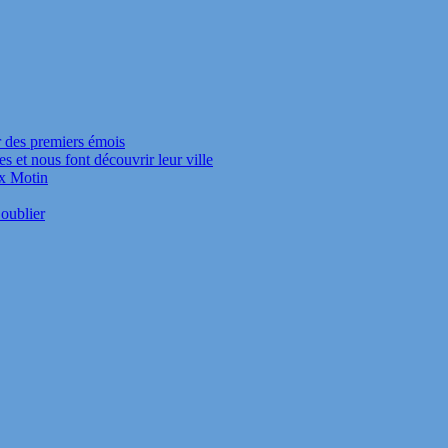
r des premiers émois
s et nous font découvrir leur ville
ux Motin
oublier