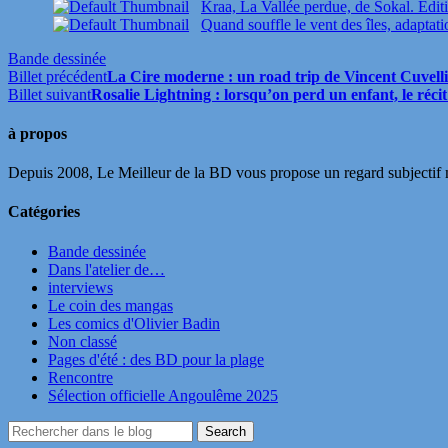
Kraa, La Vallée perdue, de Sokal. Edit
Quand souffle le vent des îles, adaptat
Bande dessinée
Billet précédent
La Cire moderne : un road trip de Vincent Cuvellie
Billet suivant
Rosalie Lightning : lorsqu’on perd un enfant, le réc
à propos
Depuis 2008, Le Meilleur de la BD vous propose un regard subjectif mai
Catégories
Bande dessinée
Dans l'atelier de…
interviews
Le coin des mangas
Les comics d'Olivier Badin
Non classé
Pages d'été : des BD pour la plage
Rencontre
Sélection officielle Angoulême 2025