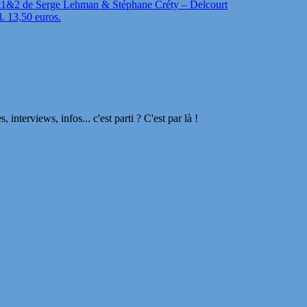
t1&2 de Serge Lehman & Stéphane Créty – Delcourt
l. 13,50 euros.
terviews, infos... c'est parti ? C'est par là !