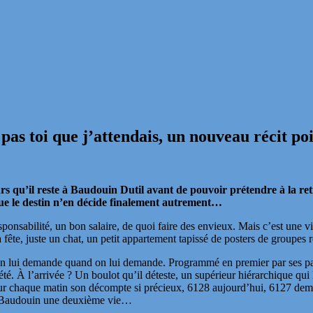
 pas toi que j’attendais, un nouveau récit 
s qu’il reste à Baudouin Dutil avant de pouvoir prétendre à la retr
que le destin n’en décide finalement autrement…
esponsabilité, un bon salaire, de quoi faire des envieux. Mais c’est une 
 fête, juste un chat, un petit appartement tapissé de posters de groupes
 lui demande quand on lui demande. Programmé en premier par ses paren
té. À l’arrivée ? Un boulot qu’il déteste, un supérieur hiérarchique q
 jour chaque matin son décompte si précieux, 6128 aujourd’hui, 6127 de
r Baudouin une deuxième vie…