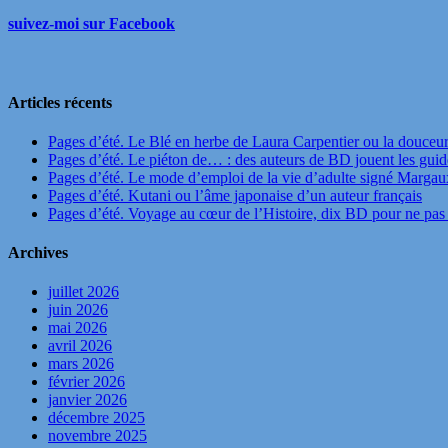
suivez-moi sur Facebook
Articles récents
Pages d’été. Le Blé en herbe de Laura Carpentier ou la douceu
Pages d’été. Le piéton de… : des auteurs de BD jouent les guide
Pages d’été. Le mode d’emploi de la vie d’adulte signé Marga
Pages d’été. Kutani ou l’âme japonaise d’un auteur français
Pages d’été. Voyage au cœur de l’Histoire, dix BD pour ne pas 
Archives
juillet 2026
juin 2026
mai 2026
avril 2026
mars 2026
février 2026
janvier 2026
décembre 2025
novembre 2025