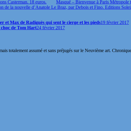
ions Casterman. 18 euros.
Masqué – Bienvenue à Paris Métropole 
ion de la nouvelle d’Anatole Le Braz, par Debois et Fino. Editions Solei
r et Max de Radiguès qui sent le cierge et les pieds
19 février 2017
it choc de Tom Hart
24 février 2017
s totalement assumé et sans préjugés sur le Neuvième art. Chroniques, in