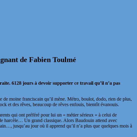
poignant de Fabien Toulmé
aite. 6128 jours à devoir supporter ce travail qu’il n’a pas
vie de moine franciscain qu’il mène. Métro, boulot, dodo, rien de plus,
 rock et des rêves, beaucoup de rêves enfouis, bientôt évanouis.
ts qui ont préféré pour lui un « métier sérieux » à celui de
ui le harcèle… Un grand classique. Alors Baudouin attend avec
main…, jusqu’au jour où il apprend qu’il n’a plus que quelques mois à