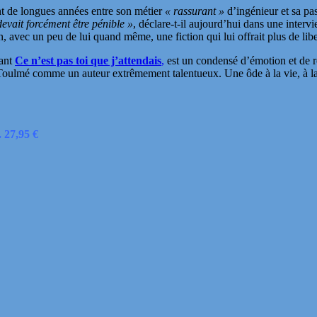
nt de longues années entre son métier
« rassurant »
d’ingénieur et sa p
devait forcément être pénible »
, déclare-t-il aujourd’hui dans une inte
, avec un peu de lui quand même, une fiction qui lui offrait plus de liber
tant
Ce n’est pas toi que j’attendais
,
est un condensé d’émotion et de réf
Toulmé comme un auteur extrêmement talentueux. Une ôde à la vie, à la
 27,95 €