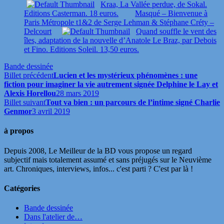
Kraa, La Vallée perdue, de Sokal.
Editions Casterman. 18 euros.
Masqué – Bienvenue à
Paris Métropole t1&2 de Serge Lehman & Stéphane Créty –
Delcourt
Quand souffle le vent des
îles, adaptation de la nouvelle d’Anatole Le Braz, par Debois
et Fino. Editions Soleil. 13,50 euros.
Bande dessinée
Billet précédent
Lucien et les mystérieux phénomènes : une
fiction pour imaginer la vie autrement signée Delphine le Lay et
Alexis Horellou
28 mars 2019
Billet suivant
Tout va bien : un parcours de l’intime signé Charlie
Genmor
3 avril 2019
à propos
Depuis 2008, Le Meilleur de la BD vous propose un regard
subjectif mais totalement assumé et sans préjugés sur le Neuvième
art. Chroniques, interviews, infos... c'est parti ? C'est par là !
Catégories
Bande dessinée
Dans l'atelier de…