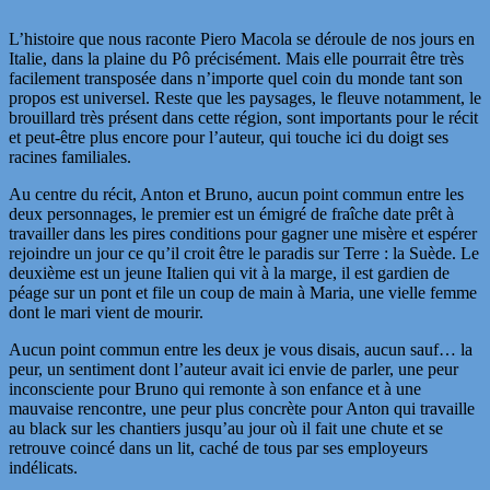
L’histoire que nous raconte Piero Macola se déroule de nos jours en
Italie, dans la plaine du Pô précisément. Mais elle pourrait être très
facilement transposée dans n’importe quel coin du monde tant son
propos est universel. Reste que les paysages, le fleuve notamment, le
brouillard très présent dans cette région, sont importants pour le récit
et peut-être plus encore pour l’auteur, qui touche ici du doigt ses
racines familiales.
Au centre du récit, Anton et Bruno, aucun point commun entre les
deux personnages, le premier est un émigré de fraîche date prêt à
travailler dans les pires conditions pour gagner une misère et espérer
rejoindre un jour ce qu’il croit être le paradis sur Terre : la Suède. Le
deuxième est un jeune Italien qui vit à la marge, il est gardien de
péage sur un pont et file un coup de main à Maria, une vielle femme
dont le mari vient de mourir.
Aucun point commun entre les deux je vous disais, aucun sauf… la
peur, un sentiment dont l’auteur avait ici envie de parler, une peur
inconsciente pour Bruno qui remonte à son enfance et à une
mauvaise rencontre, une peur plus concrète pour Anton qui travaille
au black sur les chantiers jusqu’au jour où il fait une chute et se
retrouve coincé dans un lit, caché de tous par ses employeurs
indélicats.