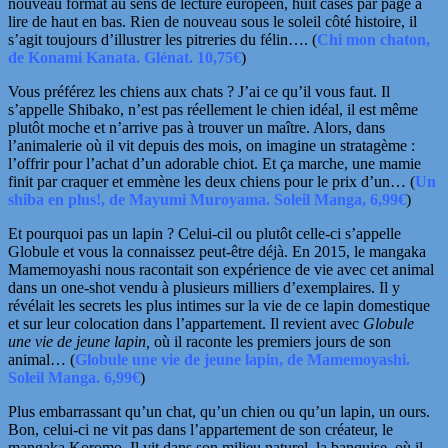
nouveau format au sens de lecture européen, huit cases par page à
lire de haut en bas. Rien de nouveau sous le soleil côté histoire, il
s’agit toujours d’illustrer les pitreries du félin…. (
Chi mon chaton,
de Konami Kanata. Glénat. 10,75€
)
Vous préférez les chiens aux chats ? J’ai ce qu’il vous faut. Il
s’appelle Shibako, n’est pas réellement le chien idéal, il est même
plutôt moche et n’arrive pas à trouver un maître. Alors, dans
l’animalerie où il vit depuis des mois, on imagine un stratagème :
l’offrir pour l’achat d’un adorable chiot. Et ça marche, une mamie
finit par craquer et emmène les deux chiens pour le prix d’un… (
Un
shiba en plus!, de Mayumi Muroyama. Soleil Manga, 6,99€
)
Et pourquoi pas un lapin ? Celui-cil ou plutôt celle-ci s’appelle
Globule et vous la connaissez peut-être déjà. En 2015, le mangaka
Mamemoyashi nous racontait son expérience de vie avec cet animal
dans un one-shot vendu à plusieurs milliers d’exemplaires. Il y
révélait les secrets les plus intimes sur la vie de ce lapin domestique
et sur leur colocation dans l’appartement. Il revient avec
Globule
une vie de jeune lapin,
où il raconte les premiers jours de son
animal… (
Globule une vie de jeune lapin, de Mamemoyashi.
Soleil Manga. 6,99€
)
Plus embarrassant qu’un chat, qu’un chien ou qu’un lapin, un ours.
Bon, celui-ci ne vit pas dans l’appartement de son créateur, le
mangaka Koromo. Il vit dans son milieu naturel, la banquise, où il