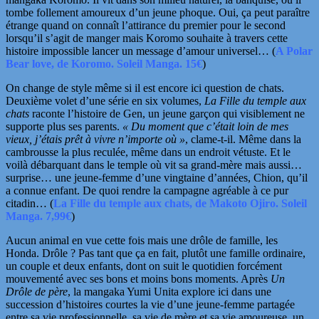
tombe follement amoureux d’un jeune phoque. Oui, ça peut paraître
étrange quand on connaît l’attirance du premier pour le second
lorsqu’il s’agit de manger mais Koromo souhaite à travers cette
histoire impossible lancer un message d’amour universel… (
A Polar
Bear love, de Koromo. Soleil Manga. 15€
)
On change de style même si il est encore ici question de chats.
Deuxième volet d’une série en six volumes,
La Fille du temple aux
chats
raconte l’histoire de Gen, un jeune garçon qui visiblement ne
supporte plus ses parents.
« Du moment que c’était loin de mes
vieux, j’étais prêt à vivre n’importe où »
, clame-t-il.
Même dans la
cambrousse la plus reculée, même dans un endroit vétuste. Et le
voilà débarquant dans le temple où vit sa
grand-mère mais aussi…
surprise… une jeune-femme d’une vingtaine d’années, Chion, qu’il
a connue enfant. De quoi rendre la campagne agréable à ce pur
citadin… (
La Fille du temple aux chats, de Makoto Ojiro. Soleil
Manga. 7,99€
)
Aucun animal en vue cette fois mais une drôle de famille, les
Honda. Drôle ? Pas tant que ça en fait, plutôt une famille ordinaire,
un couple et deux enfants, dont on suit le quotidien forcément
mouvementé avec ses bons et moins bons moments. Après
Un
Drôle de père
, la mangaka Yumi Unita explore ici dans une
succession d’histoires courtes la vie d’une jeune-femme partagée
entre sa vie professionnelle, sa vie de mère et sa vie amoureuse. un