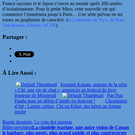
France rayonne et le Japon s’ouvre au monde après 200 années
d’isolationnisme. Pour la petite Miyo, cette nouvelle vie qui
commence l’emmènera jusqu’à Paris… Une série prévue en six
tomes au graphisme de caractère. (
la Lanterne de Nyx, de Kan
Takahama. Glénat. 10,75€
)
Partager :
À Lire Aussi :
Konami Kanata, auteure de la série
« Chi, une vie de chat », annoncée au festival du livre
jeunesse de Montreuil
Pan’Pan
Panda pour un début d’année en douceur !
Chroniques
d’été : Lapins crétins, Chi ou Kilari, des héros au format
poche
Bande dessinée
,
Le coin des mangas
Billet précédent
La citadelle écarlate, une autre vision de Conan
le barbare, plus posée, plus grand public et plus controversée