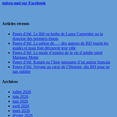
suivez-moi sur Facebook
Articles récents
Pages d’été. Le Blé en herbe de Laura Carpentier ou la
douceur des premiers émois
Pages d’été. Le piéton de… : des auteurs de BD jouent les
guides et nous font découvrir leur ville
Pages d’été. Le mode d’emploi de la vie d’adulte signé
Margaux Motin
Pages d’été. Kutani ou l’âme japonaise d’un auteur français
Pages d’été. Voyage au cœur de l’Histoire, dix BD pour ne
pas oublier
Archives
juillet 2026
juin 2026
mai 2026
avril 2026
mars 2026
février 2026