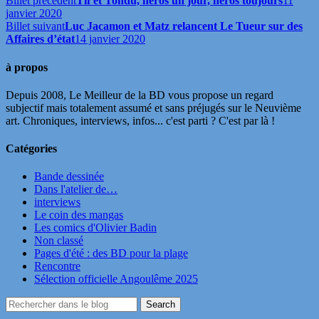
Billet précédent
Tif et Tondu, héros un jour, héros toujours
11
janvier 2020
Billet suivant
Luc Jacamon et Matz relancent Le Tueur sur des
Affaires d’état
14 janvier 2020
à propos
Depuis 2008, Le Meilleur de la BD vous propose un regard
subjectif mais totalement assumé et sans préjugés sur le Neuvième
art. Chroniques, interviews, infos... c'est parti ? C'est par là !
Catégories
Bande dessinée
Dans l'atelier de…
interviews
Le coin des mangas
Les comics d'Olivier Badin
Non classé
Pages d'été : des BD pour la plage
Rencontre
Sélection officielle Angoulême 2025