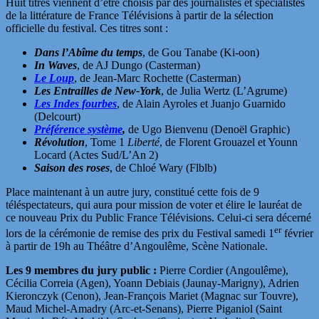
Huit titres viennent d’être choisis par des journalistes et spécialistes
de la littérature de France Télévisions à partir de la sélection
officielle du festival. Ces titres sont :
Dans l’Abîme du temps
, de Gou Tanabe (Ki-oon)
In Waves
, de AJ Dungo (Casterman)
Le Loup
, de Jean-Marc Rochette (Casterman)
Les Entrailles de New-York
, de Julia Wertz (L’Agrume)
Les Indes fourbes
, de Alain Ayroles et Juanjo Guarnido
(Delcourt)
Préférence système
,
de Ugo Bienvenu (Denoël Graphic)
Révolution
, Tome 1
Liberté
, de Florent Grouazel et Younn
Locard (Actes Sud/L’An 2)
Saison des roses
, de Chloé Wary (Flblb)
Place maintenant à un autre jury, constitué cette fois de 9
téléspectateurs, qui aura pour mission de voter et élire le lauréat de
ce nouveau Prix du Public France Télévisions. Celui-ci sera décerné
er
lors de la cérémonie de remise des prix du Festival samedi 1
février
à partir de 19h au Théâtre d’Angoulême, Scène Nationale.
Les 9 membres du jury public :
Pierre Cordier (Angoulême),
Cécilia Correia (Agen), Yoann Debiais (Jaunay-Marigny), Adrien
Kieronczyk (Cenon), Jean-François Mariet (Magnac sur Touvre),
Maud Michel-Amadry (Arc-et-Senans), Pierre Piganiol (Saint