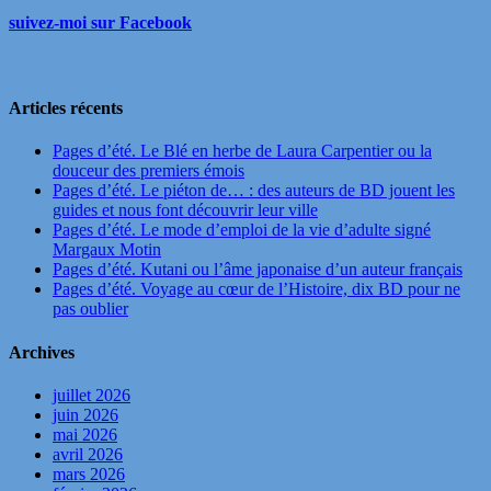
suivez-moi sur Facebook
Articles récents
Pages d’été. Le Blé en herbe de Laura Carpentier ou la
douceur des premiers émois
Pages d’été. Le piéton de… : des auteurs de BD jouent les
guides et nous font découvrir leur ville
Pages d’été. Le mode d’emploi de la vie d’adulte signé
Margaux Motin
Pages d’été. Kutani ou l’âme japonaise d’un auteur français
Pages d’été. Voyage au cœur de l’Histoire, dix BD pour ne
pas oublier
Archives
juillet 2026
juin 2026
mai 2026
avril 2026
mars 2026