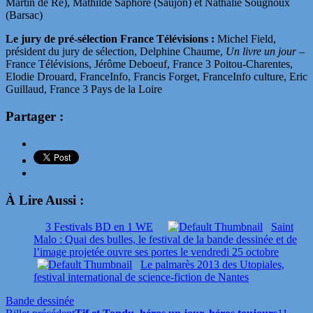
Martin de Ré), Mathilde Saphore (Saujon) et Nathalie Sougnoux
(Barsac)
Le jury de pré-sélection France Télévisions :
Michel Field,
président du jury de sélection, Delphine Chaume,
Un livre un jour
–
France Télévisions, Jérôme Deboeuf, France 3 Poitou-Charentes,
Elodie Drouard, FranceInfo, Francis Forget, FranceInfo culture, Eric
Guillaud, France 3 Pays de la Loire
Partager :
À Lire Aussi :
3 Festivals BD en 1 WE
Saint
Malo : Quai des bulles, le festival de la bande dessinée et de
l’image projetée ouvre ses portes le vendredi 25 octobre
Le palmarès 2013 des Utopiales,
festival international de science-fiction de Nantes
Bande dessinée