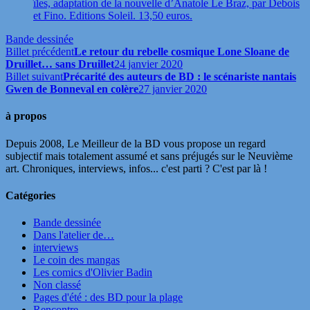
îles, adaptation de la nouvelle d’Anatole Le Braz, par Debois
et Fino. Editions Soleil. 13,50 euros.
Bande dessinée
Billet précédent
Le retour du rebelle cosmique Lone Sloane de
Druillet… sans Druillet
24 janvier 2020
Billet suivant
Précarité des auteurs de BD : le scénariste nantais
Gwen de Bonneval en colère
27 janvier 2020
à propos
Depuis 2008, Le Meilleur de la BD vous propose un regard
subjectif mais totalement assumé et sans préjugés sur le Neuvième
art. Chroniques, interviews, infos... c'est parti ? C'est par là !
Catégories
Bande dessinée
Dans l'atelier de…
interviews
Le coin des mangas
Les comics d'Olivier Badin
Non classé
Pages d'été : des BD pour la plage
Rencontre