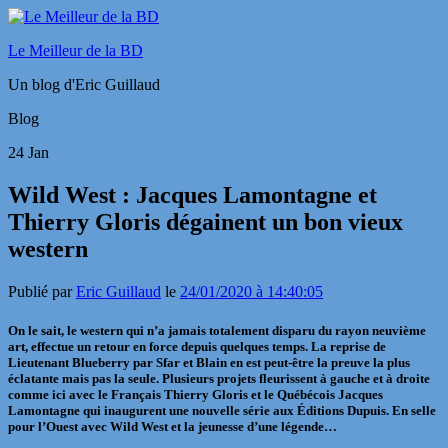
Le Meilleur de la BD
Un blog d'Eric Guillaud
Blog
24
Jan
Wild West : Jacques Lamontagne et
Thierry Gloris dégainent un bon vieux
western
Publié par
Eric Guillaud
le
24/01/2020 à 14:40:05
On le sait, le western qui n’a jamais totalement disparu du rayon neuvième
art, effectue un retour en force depuis quelques temps. La reprise de
Lieutenant Blueberry par Sfar et Blain en est peut-être la preuve la plus
éclatante mais pas la seule. Plusieurs projets fleurissent à gauche et à droite
comme ici avec le Français
Thierry Gloris
et le Québécois
Jacques
Lamontagne
qui inaugurent une nouvelle série aux
Éditions Dupuis
. En selle
pour l’Ouest avec Wild West et la jeunesse d’une légende…