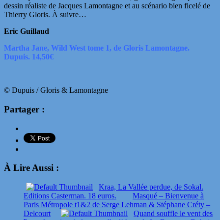
dessin réaliste de Jacques Lamontagne et au scénario bien ficelé de
Thierry Gloris. À suivre…
Eric Guillaud
Martha Jane, Wild West tome 1, de Gloris Lamontagne.
Dupuis. 14,50€
© Dupuis / Gloris & Lamontagne
Partager :
À Lire Aussi :
Kraa, La Vallée perdue, de Sokal.
Editions Casterman. 18 euros.
Masqué – Bienvenue à
Paris Métropole t1&2 de Serge Lehman & Stéphane Créty –
Delcourt
Quand souffle le vent des