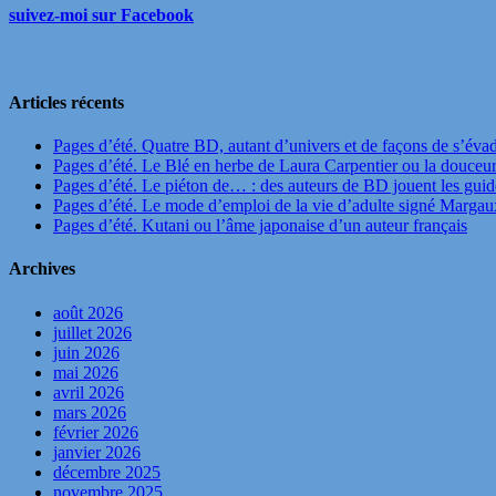
suivez-moi sur Facebook
Articles récents
Pages d’été. Quatre BD, autant d’univers et de façons de s’éva
Pages d’été. Le Blé en herbe de Laura Carpentier ou la douceu
Pages d’été. Le piéton de… : des auteurs de BD jouent les guide
Pages d’été. Le mode d’emploi de la vie d’adulte signé Marga
Pages d’été. Kutani ou l’âme japonaise d’un auteur français
Archives
août 2026
juillet 2026
juin 2026
mai 2026
avril 2026
mars 2026
février 2026
janvier 2026
décembre 2025
novembre 2025