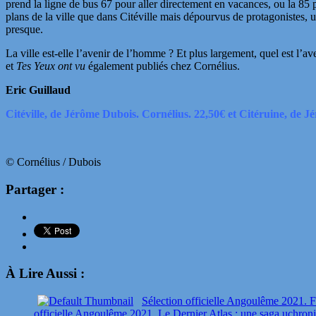
prend la ligne de bus 67 pour aller directement en vacances, ou la 85
plans de la ville que dans Citéville mais dépourvus de protagonistes, 
presque.
La ville est-elle l’avenir de l’homme ? Et plus largement, quel est l’
et
Tes Yeux ont vu
également publiés chez Cornélius.
Eric Guillaud
Citéville, de Jérôme Dubois. Cornélius. 22,50€ et Citéruine, de 
© Cornélius / Dubois
Partager :
À Lire Aussi :
Sélection officielle Angoulême 2021. F
officielle Angoulême 2021. Le Dernier Atlas : une saga uchroni