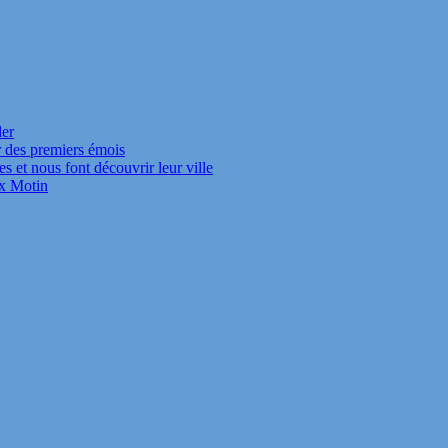
der
r des premiers émois
s et nous font découvrir leur ville
ux Motin