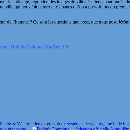
 pour le chômage, répondent les images de ville désertée, abandonnée d
une ville qui nous fait penser aux images qu’on a pu voir lors du premie
avenir de l’homme ? Ce sont les questions que pose, que nous pose Jérôm
Jérôme Dubois. Editions Matière. 19€
lipette & Vénère : deux sœurs, deux systèmes de valeurs, une belle his
que titanesque
Sélection officielle Angoulêm