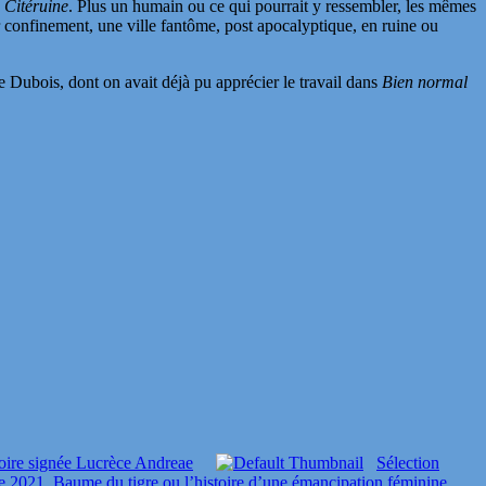
e
Citéruine
. Plus un humain ou ce qui pourrait y ressembler, les mêmes
r confinement, une ville fantôme, post apocalyptique, en ruine ou
e Dubois, dont on avait déjà pu apprécier le travail dans
Bien normal
toire signée Lucrèce Andreae
Sélection
e 2021. Baume du tigre ou l’histoire d’une émancipation féminine