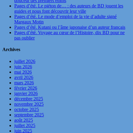
douceur des premiers émois
Pages d’été. Le piéton de… : des auteurs de BD jouent les
guides et nous font découvrir leur ville
Pages d’été. Le mode d’emploi de la vie d’adulte signé
Margaux Motin
Pages d’été. Kutani ou l’âme japonaise d’un auteur français
Pages d’été. Voyage au cœur de l’Histoire, dix BD pour ne
pas oublier
Archives
juillet 2026
juin 2026
mai 2026
avril 2026
mars 2026
février 2026
janvier 2026
décembre 2025
novembre 2025
octobre 2025
septembre 2025
août 2025
juillet 2025
juin 2025