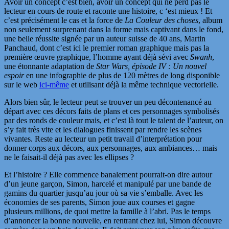
Avoir un concept c’est bien, avoir un concept qui ne perd pas le
lecteur en cours de route et raconte une histoire, c ‘est mieux ! Et
c’est précisément le cas et la force de
La Couleur des choses
, album
non seulement surprenant dans la forme mais captivant dans le fond,
une belle réussite signée par un auteur suisse de 40 ans, Martin
Panchaud, dont c’est ici le premier roman graphique mais pas la
première œuvre graphique, l’homme ayant déjà sévi avec
Swanh
,
une étonnante adaptation de
Star Wars, épisode IV : Un nouvel
espoir
en une infographie de plus de 120 mètres de long disponible
sur le web
ici-même
et utilisant déjà la même technique vectorielle.
Alors bien sûr, le lecteur peut se trouver un peu décontenancé au
départ avec ces décors faits de plans et ces personnages symbolisés
par des ronds de couleur mais, et c’est là tout le talent de l’auteur, on
s’y fait très vite et les dialogues finissent par rendre les scènes
vivantes. Reste au lecteur un petit travail d’interprétation pour
donner corps aux décors, aux personnages, aux ambiances… mais
ne le faisait-il déjà pas avec les ellipses ?
Et l’histoire ? Elle commence banalement pourrait-on dire autour
d’un jeune garçon, Simon, harcelé et manipulé par une bande de
gamins du quartier jusqu’au jour où sa vie s’emballe. Avec les
économies de ses parents, Simon joue aux courses et gagne
plusieurs millions, de quoi mettre la famille à l’abri. Pas le temps
d’annoncer la bonne nouvelle, en rentrant chez lui, Simon découvre