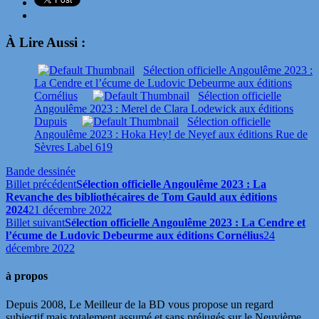
À Lire Aussi :
Sélection officielle Angoulême 2023 :
La Cendre et l’écume de Ludovic Debeurme aux éditions
Cornélius
Sélection officielle
Angoulême 2023 : Merel de Clara Lodewick aux éditions
Dupuis
Sélection officielle
Angoulême 2023 : Hoka Hey! de Neyef aux éditions Rue de
Sèvres Label 619
Bande dessinée
Billet précédent
Sélection officielle Angoulême 2023 : La
Revanche des bibliothécaires de Tom Gauld aux éditions
2024
21 décembre 2022
Billet suivant
Sélection officielle Angoulême 2023 : La Cendre et
l’écume de Ludovic Debeurme aux éditions Cornélius
24
décembre 2022
à propos
Depuis 2008, Le Meilleur de la BD vous propose un regard
subjectif mais totalement assumé et sans préjugés sur le Neuvième