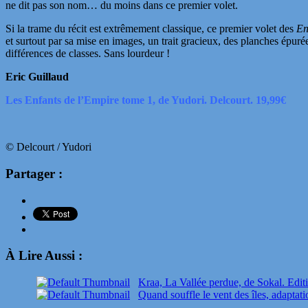
ne dit pas son nom… du moins dans ce premier volet.
Si la trame du récit est extrêmement classique, ce premier volet des
En
et surtout par sa mise en images, un trait gracieux, des planches épurée
différences de classes. Sans lourdeur !
Eric Guillaud
Les Enfants de l’Empire tome 1, de Yudori. Delcourt. 19,99€
© Delcourt / Yudori
Partager :
À Lire Aussi :
Kraa, La Vallée perdue, de Sokal. Edit
Quand souffle le vent des îles, adaptat