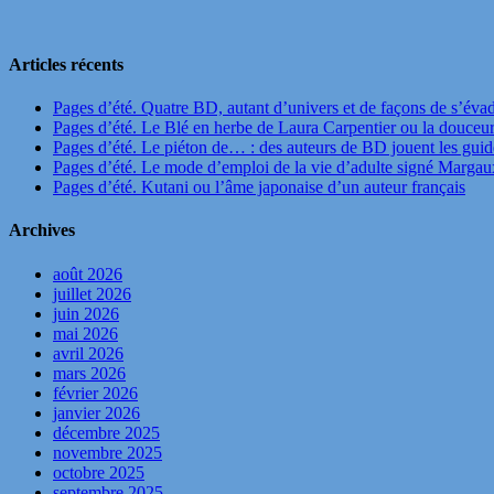
Articles récents
Pages d’été. Quatre BD, autant d’univers et de façons de s’éva
Pages d’été. Le Blé en herbe de Laura Carpentier ou la douceu
Pages d’été. Le piéton de… : des auteurs de BD jouent les guide
Pages d’été. Le mode d’emploi de la vie d’adulte signé Marga
Pages d’été. Kutani ou l’âme japonaise d’un auteur français
Archives
août 2026
juillet 2026
juin 2026
mai 2026
avril 2026
mars 2026
février 2026
janvier 2026
décembre 2025
novembre 2025
octobre 2025
septembre 2025