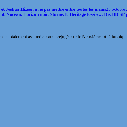
et Joshua Hixson à ne pas mettre entre toutes les mains
23 octobre
t, Nocéan, Horizon noir, Sturne, L’Héritage fossile… Dix BD SF p
s totalement assumé et sans préjugés sur le Neuvième art. Chroniques, in