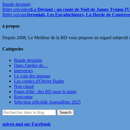
Bande dessinée
Billet précédent
Le Déviant : un conte de Noël de James Tynion IV 
Billet suivant
Jeremiah, Les Envahichieurs, La Horde de Contreven
à propos
Depuis 2008, Le Meilleur de la BD vous propose un regard subjectif mai
Catégories
Bande dessinée
Dans l'atelier de…
interviews
Le coin des mangas
Les comics d'Olivier Badin
Non classé
Pages d'été : des BD pour la plage
Rencontre
Sélection officielle Angoulême 2025
suivez-moi sur Facebook