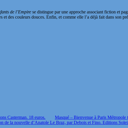
fants de l’Empire
se distingue par une approche associant fiction et pag
s et des couleurs douces. Enfin, et comme elle l’a déjà fait dans son pré
ions Casterman. 18 euros.
Masqué – Bienvenue à Paris Métropole 
ion de la nouvelle d’Anatole Le Braz, par Debois et Fino. Editions Solei