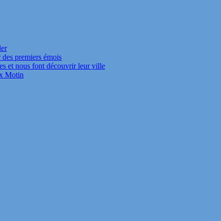
der
r des premiers émois
s et nous font découvrir leur ville
ux Motin