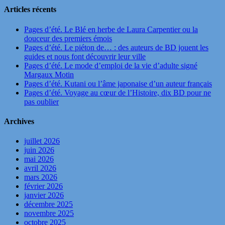
Articles récents
Pages d’été. Le Blé en herbe de Laura Carpentier ou la
douceur des premiers émois
Pages d’été. Le piéton de… : des auteurs de BD jouent les
guides et nous font découvrir leur ville
Pages d’été. Le mode d’emploi de la vie d’adulte signé
Margaux Motin
Pages d’été. Kutani ou l’âme japonaise d’un auteur français
Pages d’été. Voyage au cœur de l’Histoire, dix BD pour ne
pas oublier
Archives
juillet 2026
juin 2026
mai 2026
avril 2026
mars 2026
février 2026
janvier 2026
décembre 2025
novembre 2025
octobre 2025