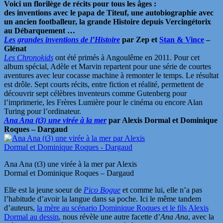
Voici un florilège de récits pour tous les âges :
des inventions avec le papa de Titeuf, une autobiographie avec
un ancien footballeur, la grande Histoire depuis Vercingétorix
au Débarquement …
Les grandes inventions de l’Histoire
par Zep et
Stan & Vince
–
Glénat
Les Chronokids
ont été primés à Angoulême en 2011. Pour cet
album spécial, Adèle et Marvin repartent pour une série de courtes
aventures avec leur cocasse machine à remonter le temps. Le résultat
est drôle. Sept courts récits, entre fiction et réalité, permettent de
découvrir sept célèbres inventeurs comme Gutenberg pour
l’imprimerie, les Frères Lumière pour le cinéma ou encore Alan
Turing pour l’ordinateur.
Ana Ana (t3) une virée à la mer
par Alexis Dormal et Dominique
Roques – Dargaud
Ana Ana (t3) une virée à la mer par Alexis
Dormal et Dominique Roques – Dargaud
Elle est la jeune soeur de
Pico Bogue
et comme lui, elle n’a pas
l’habitude d’avoir la langue dans sa poche. Ici le même tandem
d’auteurs,
la mère au scénario Dominique Roques et le fils Alexis
Dormal au dessin
, nous révèle une autre facette d’
Ana Ana
, avec la