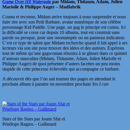
Game Over
t10 Watergate
par Midam, Thitaum, Adam, Julien
Mariolle & Philippe Auger – Madfabrik
Connu et reconnu, Midam arrive toujours à nous surprendre et nous
faire rire avec son Petit Barbare, avatar numérique de son célèbre
personnage Kid Paddle. Une page, un gag le principe est connu. Ici
la difficulté se corse car depuis 10 albums, tout est construit sans
parole ou presque, juste une onomatopée ou un panneau indicateur.
C’est ce type de talent que Midam recherche quand il fait appel à ses
lecteurs via son site pour trouver des idées et des auteurs. Espérons
tout de même qu’une gagwoman réussira à se glisser dans ce quintet
d’auteurs masculins (Midam, Thitaume, Adam, Julien Mariolle et
Philippe Auger) de quoi présenter d’autres facettes un peu moins
stupide de cette princesse échevelée qui accompagne ce barbare.
A découvrir dès que l’on sait tourner des pages en attendant le
prochain album à paraitre en novembre prochain
Yes I can
Stars of the Stars par Joann Sfar et
Pénélope Bagieu – Gallimard