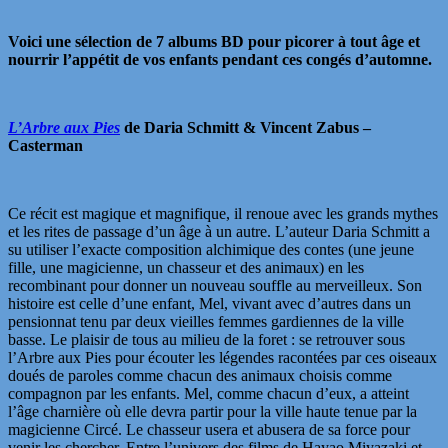
Voici une sélection de 7 albums BD pour picorer à tout âge et
nourrir l’appétit de vos enfants pendant ces congés d’automne.
L’Arbre aux Pies
de Daria Schmitt & Vincent Zabus –
Casterman
Ce récit est magique et magnifique, il renoue avec les grands mythes
et les rites de passage d’un âge à un autre. L’auteur Daria Schmitt a
su utiliser l’exacte composition alchimique des contes (une jeune
fille, une magicienne, un chasseur et des animaux) en les
recombinant pour donner un nouveau souffle au merveilleux. Son
histoire est celle d’une enfant, Mel, vivant avec d’autres dans un
pensionnat tenu par deux vieilles femmes gardiennes de la ville
basse. Le plaisir de tous au milieu de la foret : se retrouver sous
l’Arbre aux Pies pour écouter les légendes racontées par ces oiseaux
doués de paroles comme chacun des animaux choisis comme
compagnon par les enfants. Mel, comme chacun d’eux, a atteint
l’âge charnière où elle devra partir pour la ville haute tenue par la
magicienne Circé. Le chasseur usera et abusera de sa force pour
venir les chercher. Entre l’univers des films de Hayao Miyazaki et