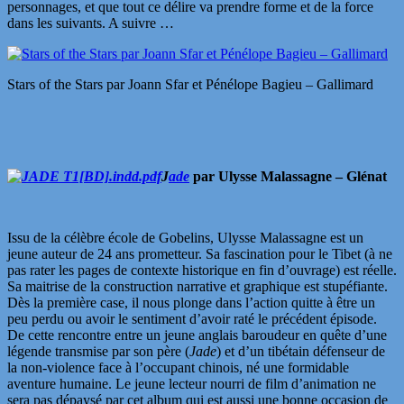
personnages, et que tout ce délire va prendre forme et de la force
dans les suivants. A suivre …
Stars of the Stars par Joann Sfar et Pénélope Bagieu – Gallimard
J
ade
par Ulysse Malassagne – Glénat
Issu de la célèbre école de Gobelins, Ulysse Malassagne est un
jeune auteur de 24 ans prometteur. Sa fascination pour le Tibet (à ne
pas rater les pages de contexte historique en fin d’ouvrage) est réelle.
Sa maitrise de la construction narrative et graphique est stupéfiante.
Dès la première case, il nous plonge dans l’action quitte à être un
peu perdu ou avoir le sentiment d’avoir raté le précédent épisode.
De cette rencontre entre un jeune anglais baroudeur en quête d’une
légende transmise par son père (
Jade
) et d’un tibétain défenseur de
la non-violence face à l’occupant chinois, né une formidable
aventure humaine. Le jeune lecteur nourri de film d’animation ne
sera pas dépaysé par cet album qui est aussi une bonne occasion de