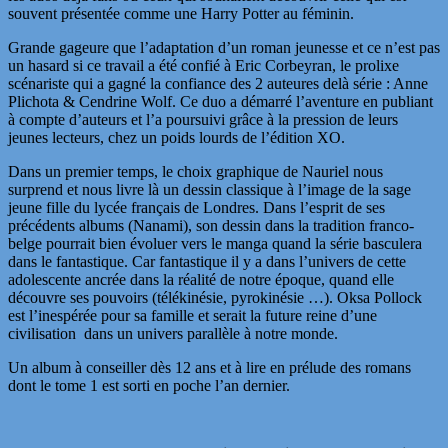
souvent présentée comme une Harry Potter au féminin.
Grande gageure que l’adaptation d’un roman jeunesse et ce n’est pas
un hasard si ce travail a été confié à Eric Corbeyran, le prolixe
scénariste qui a gagné la confiance des 2 auteures delà série : Anne
Plichota & Cendrine Wolf. Ce duo a démarré l’aventure en publiant
à compte d’auteurs et l’a poursuivi grâce à la pression de leurs
jeunes lecteurs, chez un poids lourds de l’édition XO.
Dans un premier temps, le choix graphique de Nauriel nous
surprend et nous livre là un dessin classique à l’image de la sage
jeune fille du lycée français de Londres. Dans l’esprit de ses
précédents albums (Nanami), son dessin dans la tradition franco-
belge pourrait bien évoluer vers le manga quand la série basculera
dans le fantastique. Car fantastique il y a dans l’univers de cette
adolescente ancrée dans la réalité de notre époque, quand elle
découvre ses pouvoirs (télékinésie, pyrokinésie …). Oksa Pollock
est l’inespérée pour sa famille et serait la future reine d’une
civilisation dans un univers parallèle à notre monde.
Un album à conseiller dès 12 ans et à lire en prélude des romans
dont le tome 1 est sorti en poche l’an dernier.