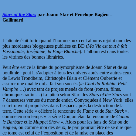
Stars of the Stars
par Joann Sfar et Pénélope Bagieu –
Gallimard
L’attente était forte quand l’homme aux cent albums rejoint une des
plus mordantes bloggeuses publiées en BD (
Ma Vie est tout à fait
Fascinante
,
Joséphine, la Page Blanche
). L’album est dans toutes
les vitrines des bonnes librairies.
Peut être est ce la limite du polymorphisme de Joann Sfar et de sa
boulimie : peut il s’adapter à tous les univers après entre autres ceux
de Lewis Trondheim, Christophe Blain et Clément Oubrerie et
assurer une qualité qui a fait son succès (
le Chat du Rabbin, Petit
Vampire
…) avec tant de projets menés de front (roman, films,
chroniques radio …) Le pitch selon Sfar : les
Stars of the Stars
sont
7 danseuses venues du monde entier. Convoquées à New York, elles
se retrouvent propulsées dans l’espace après la destruction de la
terre. Cette série « célèbre la rencontre de
Fame
et de
Star Strek
»,
comme en son temps « la série Donjon était la rencontre de
Conan
le Barbare
et le
Muppet Show
». Alors pour les fans de Sfar ou de
Bagieu, ou comme moi des deux, le pari pourrait être de se dire que
ce tome est celui de l’exposition et de la mise en place des