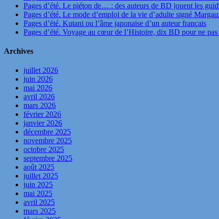
Pages d’été. Le piéton de… : des auteurs de BD jouent les guide
Pages d’été. Le mode d’emploi de la vie d’adulte signé Marga
Pages d’été. Kutani ou l’âme japonaise d’un auteur français
Pages d’été. Voyage au cœur de l’Histoire, dix BD pour ne pas 
Archives
juillet 2026
juin 2026
mai 2026
avril 2026
mars 2026
février 2026
janvier 2026
décembre 2025
novembre 2025
octobre 2025
septembre 2025
août 2025
juillet 2025
juin 2025
mai 2025
avril 2025
mars 2025