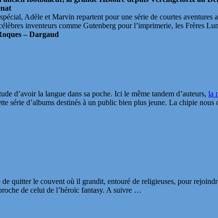
énat
écial, Adèle et Marvin repartent pour une série de courtes aventures av
sept célèbres inventeurs comme Gutenberg pour l’imprimerie, les Frères L
 Roques – Dargaud
itude d’avoir la langue dans sa poche. Ici le même tandem d’auteurs,
la 
cette série d’albums destinés à un public bien plus jeune. La chipie nous
de quitter le couvent où il grandit, entouré de religieuses, pour rejoind
proche de celui de l’héroïc fantasy. A suivre …