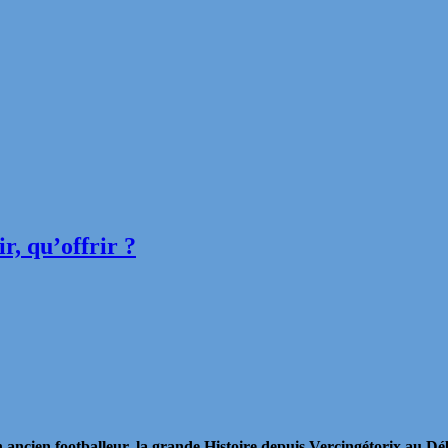
r, qu’offrir ?
un ancien footballeur, la grande Histoire depuis Vercingétorix au