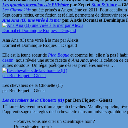
Les grandes inventions de l’Histoire
par Zep et
Stan & Vince
– Gl
Les Chronokids
ont été primés à Angoulême en 2011. Pour cet album sp
Sept courts récits, entre fiction et réalité, permettent de découvrir 
Ana Ana (t3) une virée à la mer
par Alexis Dormal et Dominique
Ana Ana (t3) une virée à la mer par Alexis
Dormal et Dominique Roques – Dargaud
Elle est la jeune soeur de
Pico Bogue
et comme lui, elle n’a pas l’hab
dessin
, nous révèle une autre facette d’
Ana Ana
, avec la création de 
autres doudous. Un régal poétique dès les premières années …
Les chevaliers de la Chouette (t1)
par Ben Fiquet – Glénat
Les chevaliers de la Chouette (t1)
par Ben Fiquet – Glénat
er
1
tome des aventures d’un apprenti chevalier. Manille, orphelin, rêve 
l’apprentissage des règles de la chevalerie dans un univers graphique 
« Pouvez-vous me citer un scientifique noir ?
Un explorateur noir ?