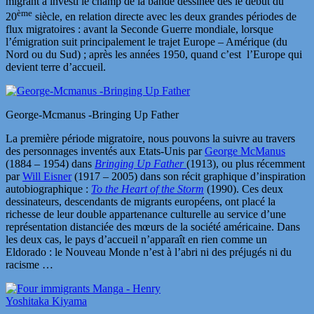
migrant a investi le champ de la bande dessinée dès le début du
ème
20
siècle, en relation directe avec les deux grandes périodes de
flux migratoires : avant la Seconde Guerre mondiale, lorsque
l’émigration suit principalement le trajet Europe – Amérique (du
Nord ou du Sud) ; après les années 1950, quand c’est l’Europe qui
devient terre d’accueil.
George-Mcmanus -Bringing Up Father
La première période migratoire, nous pouvons la suivre au travers
des personnages inventés aux Etats-Unis par
George McManus
(1884 – 1954) dans
Bringing Up Father
(1913), ou plus récemment
par
Will Eisner
(1917 – 2005) dans son récit graphique d’inspiration
autobiographique :
To the Heart of the Storm
(1990). Ces deux
dessinateurs, descendants de migrants européens, ont placé la
richesse de leur double appartenance culturelle au service d’une
représentation distanciée des mœurs de la société américaine. Dans
les deux cas, le pays d’accueil n’apparaît en rien comme un
Eldorado : le Nouveau Monde n’est à l’abri ni des préjugés ni du
racisme …