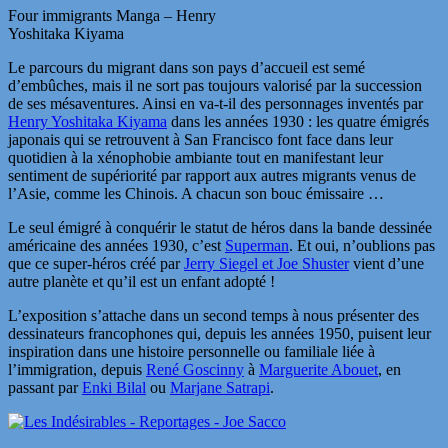
Four immigrants Manga – Henry
Yoshitaka Kiyama
Le parcours du migrant dans son pays d’accueil est semé
d’embûches, mais il ne sort pas toujours valorisé par la succession
de ses mésaventures. Ainsi en va-t-il des personnages inventés par
Henry Yoshitaka Kiyama
dans les années 1930 : les quatre émigrés
japonais qui se retrouvent à San Francisco font face dans leur
quotidien à la xénophobie ambiante tout en manifestant leur
sentiment de supériorité par rapport aux autres migrants venus de
l’Asie, comme les Chinois. A chacun son bouc émissaire …
Le seul émigré à conquérir le statut de héros dans la bande dessinée
américaine des années 1930, c’est
Superman
. Et oui, n’oublions pas
que ce super-héros créé par
Jerry Siegel et Joe Shuster
vient d’une
autre planète et qu’il est un enfant adopté !
L’exposition s’attache dans un second temps à nous présenter des
dessinateurs francophones qui, depuis les années 1950, puisent leur
inspiration dans une histoire personnelle ou familiale liée à
l’immigration, depuis
René Goscinny
à
Marguerite Abouet
, en
passant par
Enki Bilal
ou
Marjane Satrapi
.