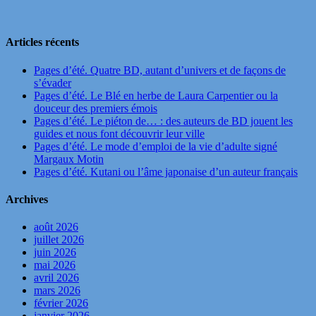
Articles récents
Pages d’été. Quatre BD, autant d’univers et de façons de
s’évader
Pages d’été. Le Blé en herbe de Laura Carpentier ou la
douceur des premiers émois
Pages d’été. Le piéton de… : des auteurs de BD jouent les
guides et nous font découvrir leur ville
Pages d’été. Le mode d’emploi de la vie d’adulte signé
Margaux Motin
Pages d’été. Kutani ou l’âme japonaise d’un auteur français
Archives
août 2026
juillet 2026
juin 2026
mai 2026
avril 2026
mars 2026
février 2026
janvier 2026