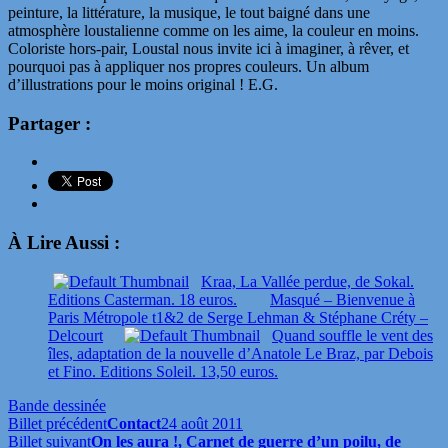
peinture, la littérature, la musique, le tout baigné dans une
atmosphère loustalienne comme on les aime, la couleur en moins.
Coloriste hors-pair, Loustal nous invite ici à imaginer, à rêver, et
pourquoi pas à appliquer nos propres couleurs. Un album
d’illustrations pour le moins original ! E.G.
Partager :
À Lire Aussi :
Kraa, La Vallée perdue, de Sokal.
Editions Casterman. 18 euros.
Masqué – Bienvenue à
Paris Métropole t1&2 de Serge Lehman & Stéphane Créty –
Delcourt
Quand souffle le vent des
îles, adaptation de la nouvelle d’Anatole Le Braz, par Debois
et Fino. Editions Soleil. 13,50 euros.
Bande dessinée
Billet précédent
Contact
24 août 2011
Billet suivant
On les aura !, Carnet de guerre d’un poilu, de