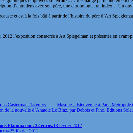
ques graphiques employées sur
Maus
… Un échange particulièrement den
cription d’entretiens avec son père, une chronologie, un index… Un ouvr
ocauste et est à la fois bâti à partir de l’histoire du père d’Art Spiegl
2012 l’exposition consacrée à Art Spiegelman et présentée en avant-pr
ions Casterman. 18 euros.
Masqué – Bienvenue à Paris Métropole 
ion de la nouvelle d’Anatole Le Braz, par Debois et Fino. Editions Solei
tions Flammarion. 32 euros.
18 février 2012
uros.
25 février 2012