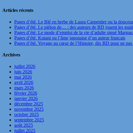
Articles récents
Pages d’été. Le Blé en herbe de Laura Carpentier ou la douceu
Pages d’été. Le piéton de… : des auteurs de BD jouent les guide
Pages d’été. Le mode d’emploi de la vie d’adulte signé Marga
Pages d’été. Kutani ou l’âme japonaise d’un auteur français
Pages d’été. Voyage au cœur de l’Histoire, dix BD pour ne pas 
Archives
juillet 2026
juin 2026
mai 2026
avril 2026
mars 2026
février 2026
janvier 2026
décembre 2025
novembre 2025
octobre 2025
septembre 2025
août 2025
juillet 2025