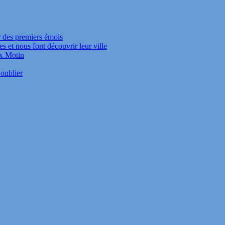
r des premiers émois
s et nous font découvrir leur ville
ux Motin
oublier