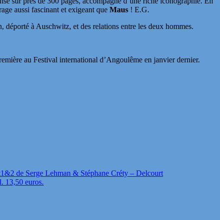
se sur près de 300 pages, accompagné d’une riche iconographie. En
age aussi fascinant et exigeant que
Maus
! E.G.
eman, déporté à Auschwitz, et des relations entre les deux hommes.
emière au Festival international d’Angoulême en janvier dernier.
t1&2 de Serge Lehman & Stéphane Créty – Delcourt
l. 13,50 euros.