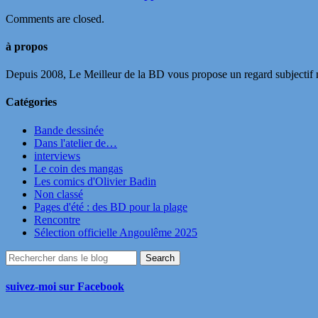
Comments are closed.
à propos
Depuis 2008, Le Meilleur de la BD vous propose un regard subjectif mai
Catégories
Bande dessinée
Dans l'atelier de…
interviews
Le coin des mangas
Les comics d'Olivier Badin
Non classé
Pages d'été : des BD pour la plage
Rencontre
Sélection officielle Angoulême 2025
suivez-moi sur Facebook