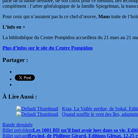
parle de la bande dessinée, de son choix pour ce médium, des techni
complément : l’arbre généalogique de la famille Spiegelman, la trans
Pour ceux qui n’auraient pas lu ce chef-d’œuvre,
Maus
traite de l’hol
L’info en +
La bibliothèque du Centre Pompidou accueillera du 21 mars au 21 mai 
Plus d’infos sur le site du Centre Pompidou
Partager :
À Lire Aussi :
Kraa, La Vallée perdue, de Sokal. Edit
Quand souffle le vent des îles, adaptat
Bande dessinée
Billet précédent
Les 1001 BD qu’il faut avoir lues dans sa vie. Edi
Billet suivant
Rewind, de Philippe Girard. Editions Glénat. 12,25 e