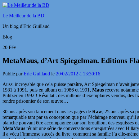
Le Meilleur de la BD
Un blog d'Eric Guillaud
Blog
20
Fév
MetaMaus, d’Art Spiegelman. Editions Fl
Publié par
Eric Guillaud
le
20/02/2012 à 13:30:16
Aussi incroyable que cela puisse paraître, Art Spiegelman n’avait jama
1981 à 1991, puis en album en 1986 et 1991,
Maus
recevra notammen
Pulitzer en 1992 ! Résultat : des millions d’exemplaires vendus, des 
rendre prisonnier de son œuvre…
30 ans après son lancement dans les pages de
Raw
, 25 ans après sa 
remarquable tant par sa conception que par l’éclairage nouveau qu’i
planche pouvant être accompagnée par son brouillon, des esquisses ou
MetaMaus
réunit une série de conversations enregistrées avec Hill
il a vécu l’immense succès du livre, comment sa famille l’a elle-même 