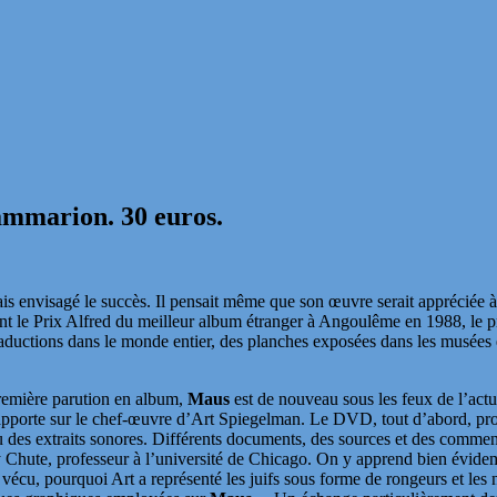
ammarion. 30 euros.
is envisagé le succès. Il pensait même que son œuvre serait appréciée à
t le Prix Alfred du meilleur album étranger à Angoulême en 1988, le pr
traductions dans le monde entier, des planches exposées dans les musées
première parution en album,
Maus
est de nouveau sous les feux de l’actu
l apporte sur le chef-œuvre d’Art Spiegelman. Le DVD, tout d’abord, 
 des extraits sonores. Différents documents, des sources et des commen
ary Chute, professeur à l’université de Chicago. On y apprend bien évi
vécu, pourquoi Art a représenté les juifs sous forme de rongeurs et les 