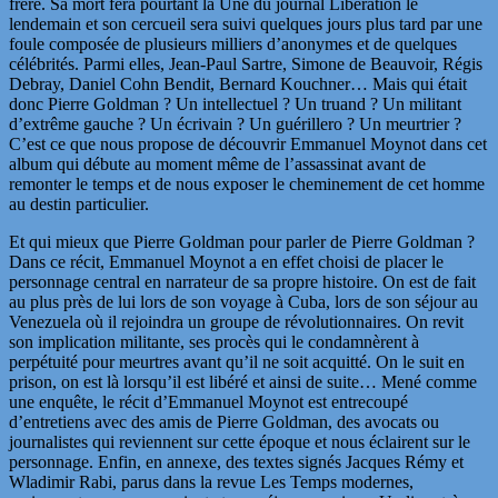
frère. Sa mort fera pourtant la Une du journal Libération le
lendemain et son cercueil sera suivi quelques jours plus tard par une
foule composée de plusieurs milliers d’anonymes et de quelques
célébrités. Parmi elles, Jean-Paul Sartre, Simone de Beauvoir, Régis
Debray, Daniel Cohn Bendit, Bernard Kouchner… Mais qui était
donc Pierre Goldman ? Un intellectuel ? Un truand ? Un militant
d’extrême gauche ? Un écrivain ? Un guérillero ? Un meurtrier ?
C’est ce que nous propose de découvrir Emmanuel Moynot dans cet
album qui débute au moment même de l’assassinat avant de
remonter le temps et de nous exposer le cheminement de cet homme
au destin particulier.
Et qui mieux que Pierre Goldman pour parler de Pierre Goldman ?
Dans ce récit, Emmanuel Moynot a en effet choisi de placer le
personnage central en narrateur de sa propre histoire. On est de fait
au plus près de lui lors de son voyage à Cuba, lors de son séjour au
Venezuela où il rejoindra un groupe de révolutionnaires. On revit
son implication militante, ses procès qui le condamnèrent à
perpétuité pour meurtres avant qu’il ne soit acquitté. On le suit en
prison, on est là lorsqu’il est libéré et ainsi de suite… Mené comme
une enquête, le récit d’Emmanuel Moynot est entrecoupé
d’entretiens avec des amis de Pierre Goldman, des avocats ou
journalistes qui reviennent sur cette époque et nous éclairent sur le
personnage. Enfin, en annexe, des textes signés Jacques Rémy et
Wladimir Rabi, parus dans la revue Les Temps modernes,