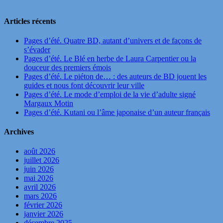
Articles récents
Pages d’été. Quatre BD, autant d’univers et de façons de
s’évader
Pages d’été. Le Blé en herbe de Laura Carpentier ou la
douceur des premiers émois
Pages d’été. Le piéton de… : des auteurs de BD jouent les
guides et nous font découvrir leur ville
Pages d’été. Le mode d’emploi de la vie d’adulte signé
Margaux Motin
Pages d’été. Kutani ou l’âme japonaise d’un auteur français
Archives
août 2026
juillet 2026
juin 2026
mai 2026
avril 2026
mars 2026
février 2026
janvier 2026
décembre 2025