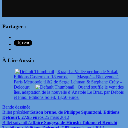
Partager :
À Lire Aussi :
Kraa, La Vallée perdue, de Sokal.
Editions Casterman. 18 euros.
Masqué – Bienvenue à
Paris Métropole t1&2 de Serge Lehman & Stéphane Créty –
Delcourt
Quand souffle le vent des
îles, adaptation de la nouvelle d’Anatole Le Braz, par Debois
et Fino. Editions Soleil. 13,50 euros.
Bande dessinée
Billet précédent
Saison brune, de Philippe Squarzoni. Editions
Delcourt. 27,95 euros.
25 mars 2012
Billet suivant
L’affaire Sugaya, de Hiroshi Takano et Kenichi
Tachibana. Editions Delcourt. 7,95 euros.
2 avril 2012