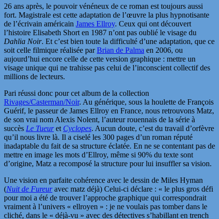
26 ans après, le pouvoir vénéneux de ce roman est toujours aussi
fort. Magistrale est cette adaptation de l’œuvre la plus hypnotisante
de l’écrivain américain
James Ellroy
. Ceux qui ont découvert
l’histoire Elisabeth Short en 1987 n’ont pas oublié le visage du
Dahlia Noir
. Et c’est bien toute la difficulté d’une adaptation, que ce
soit celle filmique réalisée par
Brian de Palma
en 2006, ou
aujourd’hui encore celle de cette version graphique : mettre un
visage unique qui ne trahisse pas celui de l’inconscient collectif des
millions de lecteurs.
Pari réussi donc pour cet album de la collection
Rivages/Casterman/Noir
. Au générique, sous la houlette de François
Guérif, le passeur de James Ellroy en France, nous retrouvons Matz,
de son vrai nom Alexis Nolent, l’auteur rouennais de la série à
succès
Le Tueur
et
Cyclopes
. Aucun doute, c’est du travail d’orfèvre
qu’il nous livre là. Il a ciselé les 300 pages d’un roman réputé
inadaptable du fait de sa structure éclatée. En ne se contentant pas de
mettre en image les mots d’Ellroy, même si 90% du texte sont
d’origine, Matz a recomposé la structure pour lui insuffler sa vision.
Une vision en parfaite cohérence avec le dessin de Miles Hyman
(
Nuit de Fureur
avec matz déjà) Celui-ci déclare : « le plus gros défi
pour moi a été de trouver l’approche graphique qui correspondrait
vraiment à l’univers « ellroyen » : je ne voulais pas tomber dans le
cliché, dans le « déjà-vu » avec des détectives s’habillant en trench