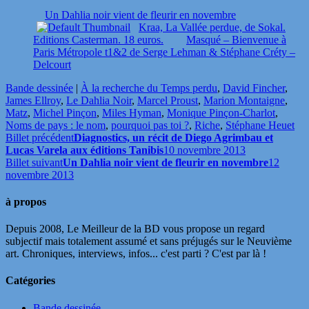
Un Dahlia noir vient de fleurir en novembre
Kraa, La Vallée perdue, de Sokal.
Editions Casterman. 18 euros.
Masqué – Bienvenue à
Paris Métropole t1&2 de Serge Lehman & Stéphane Créty –
Delcourt
Bande dessinée
|
À la recherche du Temps perdu
,
David Fincher
,
James Ellroy
,
Le Dahlia Noir
,
Marcel Proust
,
Marion Montaigne
,
Matz
,
Michel Pinçon
,
Miles Hyman
,
Monique Pinçon-Charlot
,
Noms de pays : le nom
,
pourquoi pas toi ?
,
Riche
,
Stéphane Heuet
Billet précédent
Diagnostics, un récit de Diego Agrimbau et
Lucas Varela aux éditions Tanibis
10 novembre 2013
Billet suivant
Un Dahlia noir vient de fleurir en novembre
12
novembre 2013
à propos
Depuis 2008, Le Meilleur de la BD vous propose un regard
subjectif mais totalement assumé et sans préjugés sur le Neuvième
art. Chroniques, interviews, infos... c'est parti ? C'est par là !
Catégories
Bande dessinée