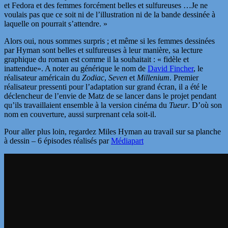
et Fedora et des femmes forcément belles et sulfureuses …Je ne
voulais pas que ce soit ni de l’illustration ni de la bande dessinée à
laquelle on pourrait s’attendre. »
Alors oui, nous sommes surpris ; et même si les femmes dessinées
par Hyman sont belles et sulfureuses à leur manière, sa lecture
graphique du roman est comme il la souhaitait : « fidèle et
inattendue». A noter au générique le nom de
David Fincher
, le
réalisateur américain du
Zodiac
,
Seven
et
Millenium
. Premier
réalisateur pressenti pour l’adaptation sur grand écran, il a été le
déclencheur de l’envie de Matz de se lancer dans le projet pendant
qu’ils travaillaient ensemble à la version cinéma du
Tueur
. D’où son
nom en couverture, aussi surprenant cela soit-il.
Pour aller plus loin, regardez Miles Hyman au travail sur sa planche
à dessin – 6 épisodes réalisés par
Médiapart