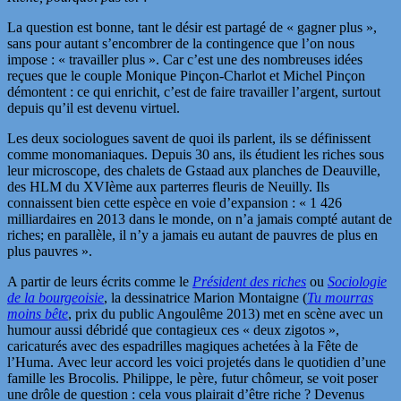
La question est bonne, tant le désir est partagé de « gagner plus »,
sans pour autant s’encombrer de la contingence que l’on nous
impose : « travailler plus ». Car c’est une des nombreuses idées
reçues que le couple Monique Pinçon-Charlot et Michel Pinçon
démontent : ce qui enrichit, c’est de faire travailler l’argent, surtout
depuis qu’il est devenu virtuel.
Les deux sociologues savent de quoi ils parlent, ils se définissent
comme monomaniaques. Depuis 30 ans, ils étudient les riches sous
leur microscope, des chalets de Gstaad aux planches de Deauville,
des HLM du XVIème aux parterres fleuris de Neuilly. Ils
connaissent bien cette espèce en voie d’expansion : « 1 426
milliardaires en 2013 dans le monde, on n’a jamais compté autant de
riches; en parallèle, il n’y a jamais eu autant de pauvres de plus en
plus pauvres ».
A partir de leurs écrits comme le
Président des riches
ou
Sociologie
de la bourgeoisie
, la dessinatrice Marion Montaigne (
Tu mourras
moins bête
, prix du public Angoulême 2013) met en scène avec un
humour aussi débridé que contagieux ces « deux zigotos »,
caricaturés avec des espadrilles magiques achetées à la Fête de
l’Huma. Avec leur accord les voici projetés dans le quotidien d’une
famille les Brocolis. Philippe, le père, futur chômeur, se voit poser
une drôle de question : cela vous plairait d’être riche ? Devenus