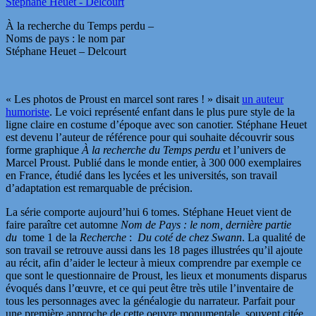
À la recherche du Temps perdu –
Noms de pays : le nom par
Stéphane Heuet – Delcourt
« Les photos de Proust en marcel sont rares ! » disait
un auteur
humoriste
. Le voici représenté enfant dans le plus pure style de la
ligne claire en costume d’époque avec son canotier. Stéphane Heuet
est devenu l’auteur de référence pour qui souhaite découvrir sous
forme graphique
À la recherche du Temps perdu
et l’univers de
Marcel Proust. Publié dans le monde entier, à 300 000 exemplaires
en France, étudié dans les lycées et les universités, son travail
d’adaptation est remarquable de précision.
La série comporte aujourd’hui 6 tomes. Stéphane Heuet vient de
faire paraître cet automne
Nom de Pays : le nom, dernière partie
du
tome 1 de la
Recherche
:
Du coté de chez Swann
. La qualité de
son travail se retrouve aussi dans les 18 pages illustrées qu’il ajoute
au récit, afin d’aider le lecteur à mieux comprendre par exemple ce
que sont le questionnaire de Proust, les lieux et monuments disparus
évoqués dans l’œuvre, et ce qui peut être très utile l’inventaire de
tous les personnages avec la généalogie du narrateur. Parfait pour
une première approche de cette oeuvre monumentale, souvent citée