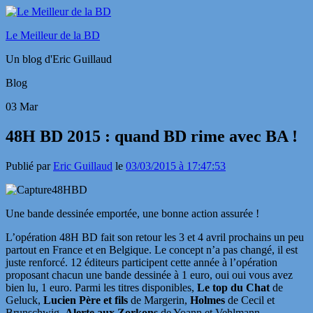
Le Meilleur de la BD
Un blog d'Eric Guillaud
Blog
03
Mar
48H BD 2015 : quand BD rime avec BA !
Publié par
Eric Guillaud
le
03/03/2015 à 17:47:53
Une bande dessinée emportée, une bonne action assurée !
L’opération 48H BD fait son retour les 3 et 4 avril prochains un peu
partout en France et en Belgique. Le concept n’a pas changé, il est
juste renforcé. 12 éditeurs participent cette année à l’opération
proposant chacun une bande dessinée à 1 euro, oui oui vous avez
bien lu, 1 euro. Parmi les titres disponibles,
Le top du Chat
de
Geluck,
Lucien Père et fils
de Margerin,
Holmes
de Cecil et
Brunschwig,
Alerte aux Zorkons
de Yoann et Vehlmann…