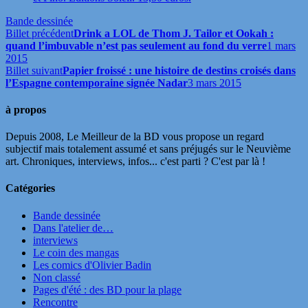
Bande dessinée
Billet précédent
Drink a LOL de Thom J. Tailor et Ookah :
quand l’imbuvable n’est pas seulement au fond du verre
1 mars
2015
Billet suivant
Papier froissé : une histoire de destins croisés dans
l’Espagne contemporaine signée Nadar
3 mars 2015
à propos
Depuis 2008, Le Meilleur de la BD vous propose un regard
subjectif mais totalement assumé et sans préjugés sur le Neuvième
art. Chroniques, interviews, infos... c'est parti ? C'est par là !
Catégories
Bande dessinée
Dans l'atelier de…
interviews
Le coin des mangas
Les comics d'Olivier Badin
Non classé
Pages d'été : des BD pour la plage
Rencontre