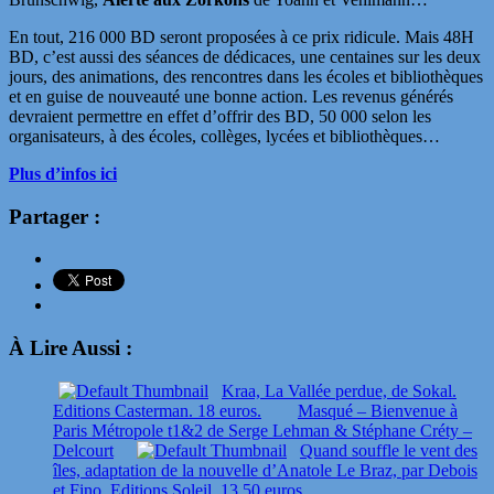
En tout, 216 000 BD seront proposées à ce prix ridicule. Mais 48H
BD, c’est aussi des séances de dédicaces, une centaines sur les deux
jours, des animations, des rencontres dans les écoles et bibliothèques
et en guise de nouveauté une bonne action. Les revenus générés
devraient permettre en effet d’offrir des BD, 50 000 selon les
organisateurs, à des écoles, collèges, lycées et bibliothèques…
Plus d’infos ici
Partager :
À Lire Aussi :
Kraa, La Vallée perdue, de Sokal.
Editions Casterman. 18 euros.
Masqué – Bienvenue à
Paris Métropole t1&2 de Serge Lehman & Stéphane Créty –
Delcourt
Quand souffle le vent des
îles, adaptation de la nouvelle d’Anatole Le Braz, par Debois
et Fino. Editions Soleil. 13,50 euros.