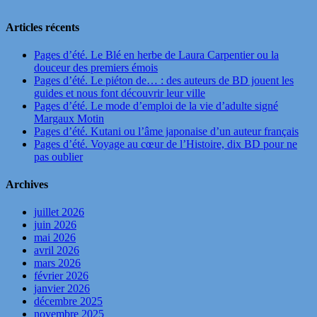
Articles récents
Pages d’été. Le Blé en herbe de Laura Carpentier ou la
douceur des premiers émois
Pages d’été. Le piéton de… : des auteurs de BD jouent les
guides et nous font découvrir leur ville
Pages d’été. Le mode d’emploi de la vie d’adulte signé
Margaux Motin
Pages d’été. Kutani ou l’âme japonaise d’un auteur français
Pages d’été. Voyage au cœur de l’Histoire, dix BD pour ne
pas oublier
Archives
juillet 2026
juin 2026
mai 2026
avril 2026
mars 2026
février 2026
janvier 2026
décembre 2025
novembre 2025