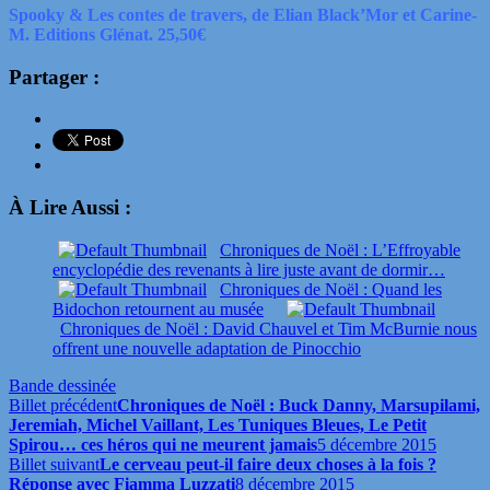
Spooky & Les contes de travers, de Elian Black’Mor et Carine-
M. Editions Glénat. 25,50€
Partager :
À Lire Aussi :
Chroniques de Noël : L’Effroyable
encyclopédie des revenants à lire juste avant de dormir…
Chroniques de Noël : Quand les
Bidochon retournent au musée
Chroniques de Noël : David Chauvel et Tim McBurnie nous
offrent une nouvelle adaptation de Pinocchio
Bande dessinée
Billet précédent
Chroniques de Noël : Buck Danny, Marsupilami,
Jeremiah, Michel Vaillant, Les Tuniques Bleues, Le Petit
Spirou… ces héros qui ne meurent jamais
5 décembre 2015
Billet suivant
Le cerveau peut-il faire deux choses à la fois ?
Réponse avec Fiamma Luzzati
8 décembre 2015