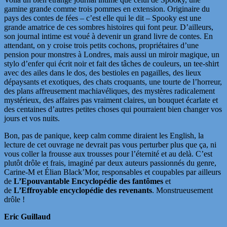
gamine grande comme trois pommes en extension. Originaire du
pays des contes de fées – c’est elle qui le dit – Spooky est une
grande amatrice de ces sombres histoires qui font peur. D’ailleurs,
son journal intime est voué à devenir un grand livre de contes. En
attendant, on y croise trois petits cochons, propriétaires d’une
pension pour monstres à Londres, mais aussi un miroir magique, un
stylo d’enfer qui écrit noir et fait des tâches de couleurs, un tee-shirt
avec des ailes dans le dos, des bestioles en pagailles, des lieux
dépaysants et exotiques, des chats croquants, une tourte de l’horreur,
des plans affreusement machiavéliques, des mystères radicalement
mystérieux, des affaires pas vraiment claires, un bouquet écarlate et
des centaines d’autres petites choses qui pourraient bien changer vos
jours et vos nuits.
Bon, pas de panique, keep calm comme diraient les English, la
lecture de cet ouvrage ne devrait pas vous perturber plus que ça, ni
vous coller la frousse aux trousses pour l’éternité et au delà. C’est
plutôt drôle et frais, imaginé par deux auteurs passionnés du genre,
Carine-M et Élian Black’Mor, responsables et coupables par ailleurs
de
L’Epouvantable Encyclopédie des fantômes
et
de
L’Effroyable encyclopédie des revenants
. Monstrueusement
drôle !
Eric Guillaud