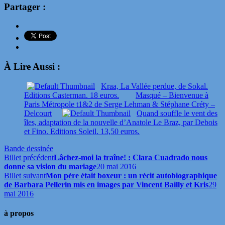
Partager :
À Lire Aussi :
Kraa, La Vallée perdue, de Sokal.
Editions Casterman. 18 euros.
Masqué – Bienvenue à
Paris Métropole t1&2 de Serge Lehman & Stéphane Créty –
Delcourt
Quand souffle le vent des
îles, adaptation de la nouvelle d’Anatole Le Braz, par Debois
et Fino. Editions Soleil. 13,50 euros.
Bande dessinée
Billet précédent
Lâchez-moi la traîne! : Clara Cuadrado nous
donne sa vision du mariage
20 mai 2016
Billet suivant
Mon père était boxeur : un récit autobiographique
de Barbara Pellerin mis en images par Vincent Bailly et Kris
29
mai 2016
à propos