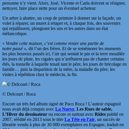
personne n’y vient. Alors, José, Vicente et Carla doivent se résigner,
nettoyer, faire place nette pour un éventuel acheteur.
Un arbre à abattre, un coup de peinture à donner sur la façade, un
volet à réparer, un muret à retaper et, à chaque fois, des souvenirs
qui rejaillissent, plongeant les uns et les autres dans un état
mélancolique.
«
Vendre cette maison, c’est comme renier une partie de
notre passé »
, dit l’un des frères. Et de se remémorer les moments
les plus heureux passés ici, l’air qui sentait le pin et la terre mouillée
les jours de pluie, les cigales qui n’arrêtaient pas de chanter certains
étés, la tonnelle à laquelle tenait tant le père, les jours de bricolage en
famille… puis la disparition de la mère, la maladie du père, les
visites à répétition chez le médecin, la fin.
© Delcourt / Roca
Encore un très bel album signé de Paco Roca ! L’auteur espagnol
nous avait déjà conquis avec
La Nueve
,
Les Rues de sable,
L’Hiver du dessinateur
ou encore et surtout avec
Rides
publié en
2007, réédité en 2013 sous le titre
La Tête en l’air
, un succès de
librairie v
endu à plus de 30 000 exemplaires en Espagne, traduit en