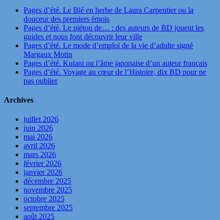
Pages d’été. Le Blé en herbe de Laura Carpentier ou la
douceur des premiers émois
Pages d’été. Le piéton de… : des auteurs de BD jouent les
guides et nous font découvrir leur ville
Pages d’été. Le mode d’emploi de la vie d’adulte signé
Margaux Motin
Pages d’été. Kutani ou l’âme japonaise d’un auteur français
Pages d’été. Voyage au cœur de l’Histoire, dix BD pour ne
pas oublier
Archives
juillet 2026
juin 2026
mai 2026
avril 2026
mars 2026
février 2026
janvier 2026
décembre 2025
novembre 2025
octobre 2025
septembre 2025
août 2025