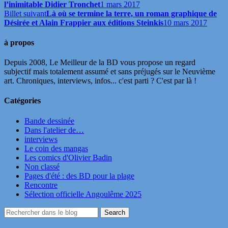
l’inimitable Didier Tronchet
1 mars 2017
Billet suivant
Là où se termine la terre, un roman graphique de
Désirée et Alain Frappier aux éditions Steinkis
10 mars 2017
à propos
Depuis 2008, Le Meilleur de la BD vous propose un regard
subjectif mais totalement assumé et sans préjugés sur le Neuvième
art. Chroniques, interviews, infos... c'est parti ? C'est par là !
Catégories
Bande dessinée
Dans l'atelier de…
interviews
Le coin des mangas
Les comics d'Olivier Badin
Non classé
Pages d'été : des BD pour la plage
Rencontre
Sélection officielle Angoulême 2025