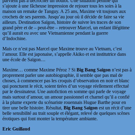
parvient pas à décrocher un boulot. Une situation pénible qui
s’ajoute à une fâcheuse impression de rejouer tous les soirs à la
maison un remake de Tanguy. A 25 ans, Maxime vit toujours aux
crochets de ses parents. Jusqu’au jour où il décide de faire sa vie
ailleurs. Destination Saïgon, histoire de suivre les traces de son
grand père et de – peut-être – retrouver Marcel, un enfant illégitime
qu’il aurait eu avec une Vietnamienne pendant la guerre
d’Indochine.
Mais ce n’est pas Marcel que Maxime trouve au Vietnam, c’est
l’amour. Elle est japonaise, s’appelle Akiko et est institutrice dans
une école de Saïgon…
Maxime… comme Maxime Péroz ? Si
Big Bang Saïgon
n’est pas à
proprement parler une autobiographie, il semble que pas mal de
choses, à commencer pas les croquis d’observation en noir et blanc
qui ponctuent le récit, soient tirées d’un voyage réellement effectué
par le dessinateur. Une autofiction en somme qui parle de voyage
mais surtout d’amour, un amour passionnel et charnel qu’il a confié
à la plume experte du scénariste rouennais Hugue Barthe pour en
tirer une belle histoire. Résultat,
Big Bang Saïgon
est un récit d’une
belle sensibilité au trait souple et élégant, relevé de quelques scènes
érotiques qui font monter la température ambiante.
Eric Guillaud