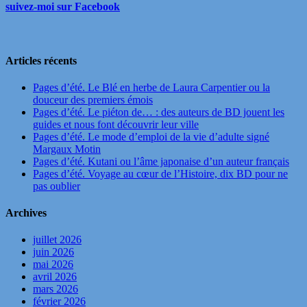
suivez-moi sur Facebook
Articles récents
Pages d’été. Le Blé en herbe de Laura Carpentier ou la
douceur des premiers émois
Pages d’été. Le piéton de… : des auteurs de BD jouent les
guides et nous font découvrir leur ville
Pages d’été. Le mode d’emploi de la vie d’adulte signé
Margaux Motin
Pages d’été. Kutani ou l’âme japonaise d’un auteur français
Pages d’été. Voyage au cœur de l’Histoire, dix BD pour ne
pas oublier
Archives
juillet 2026
juin 2026
mai 2026
avril 2026
mars 2026
février 2026