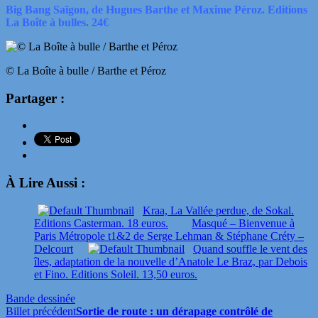
Big Bang Saïgon, de Hugues Barthe et Maxime Péroz. Editions
La Boîte à bulles. 24€
© La Boîte à bulle / Barthe et Péroz
Partager :
À Lire Aussi :
Kraa, La Vallée perdue, de Sokal.
Editions Casterman. 18 euros.
Masqué – Bienvenue à
Paris Métropole t1&2 de Serge Lehman & Stéphane Créty –
Delcourt
Quand souffle le vent des
îles, adaptation de la nouvelle d’Anatole Le Braz, par Debois
et Fino. Editions Soleil. 13,50 euros.
Bande dessinée
Billet précédent
Sortie de route : un dérapage contrôlé de