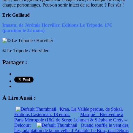
chaque personnages. Peut-on sortir intact de sa lecture ? Pas sûr !
Eric Guillaud
Imastu, de Jérémie Horviller. Editions Le Tripode. 17€
(parution le 22 mars)
© Le Tripode / Horviller
Partager :
À Lire Aussi :
Kraa, La Vallée perdue, de Sokal.
Editions Casterman. 18 euros.
Masqué – Bienvenue à
Paris Métropole t1&2 de Serge Lehman & Stéphane Créty –
Delcourt
Quand souffle le vent des
îles, adaptation de la nouvelle d’Anatole Le Braz, par Debois