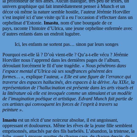
la profondeur de nos âmes. Aucun dialogue, très peu de textes, un
univers graphique qui fait immédiatement penser à Munch et un
décor où même la nature semble hostile, l’auteur Jérémie Horviller
s’est inspiré ici d’une visite qu’il a eu l’occasion d’effectuer dans un
orphelinat d’Estonie.
Imastu
, nom d’une bourgade de ce
pays, raconte l’histoire d’Ulrica, une jeune orpheline enfermée avec
d’autres enfants dans un endroit lugubre.
Ici, les enfants ne sortent pas… sinon par leurs songes
Pourquoi est-elle là ? D’où vient-elle ? Qu’a-t-elle vécu ? Jérémie
Horviller nous l’apprend dans les dernières pages de l’album,
déroulant forcément le fil d’une tragédie.
« Nous pénétrons dans
l’espace mental d’Ulrica où ses souffrances génèrent des
formes… »,
explique l’auteur,
« Elle est une figure de l’errance qui
traverse des espaces hallucinés, des espaces à la dérive. Au XIXe, la
représentation de l’hallucination est présente dans les arts visuels et
la littérature où elle est invoquée comme un stimulant et un modèle
de l’imagination poétique et artistique. Edvard Munch fait partie de
ces artistes qui convoquent les forces de l’esprit à travers sa
peinture »
.
Imastu
est un récit d’une noirceur absolue, il est angoissant,
oppressant et douloureux. Même les rêves de la jeune fille semblent
emprisonnés, attachés par des fils barbelés. L’abandon, la tristesse, la
folie, suent à grosses gouttes de chaque case, de chaque dessin, de