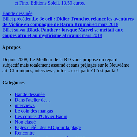
et Fino. Editions Soleil. 13,50 euros.
Bande dessinée
Billet précédent
Le 3e oeil : Didier Tronchet relance les aventures
de Violine en compagnie de Baron Brumaire
4 mars 2018
Billet suivant
Black Panther : lorsque Marvel se mettait aux
coupes afro et au mysticisme africain
8 mars 2018
à propos
Depuis 2008, Le Meilleur de la BD vous propose un regard
subjectif mais totalement assumé et sans préjugés sur le Neuvième
art. Chroniques, interviews, infos... c'est parti ? C'est par là !
Catégories
Bande dessinée
Dans l'atelier de…
interviews
Le coin des mangas
Les comics d'Olivier Badin
Non classé
Pages d'été : des BD pour la plage
Rencontre