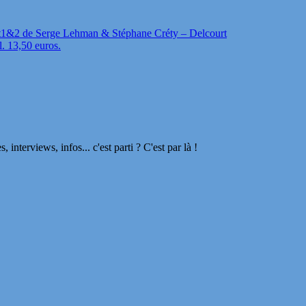
t1&2 de Serge Lehman & Stéphane Créty – Delcourt
l. 13,50 euros.
terviews, infos... c'est parti ? C'est par là !