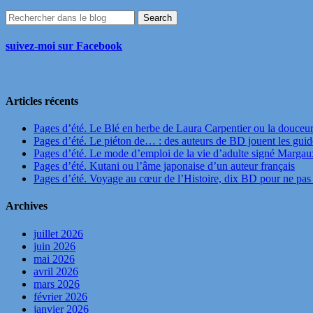
suivez-moi sur Facebook
Articles récents
Pages d’été. Le Blé en herbe de Laura Carpentier ou la douceu
Pages d’été. Le piéton de… : des auteurs de BD jouent les guide
Pages d’été. Le mode d’emploi de la vie d’adulte signé Marga
Pages d’été. Kutani ou l’âme japonaise d’un auteur français
Pages d’été. Voyage au cœur de l’Histoire, dix BD pour ne pas 
Archives
juillet 2026
juin 2026
mai 2026
avril 2026
mars 2026
février 2026
janvier 2026