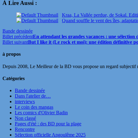
À Lire Aussi :
Kraa, La Vallée perdue, de Sokal. Edit
Quand souffle le vent des îles, adaptat
Bande dessinée
Billet précédent
En attendant les grandes vacances : une sélection 
Billet suivant
But I like it (Le rock et moi): une édition définitive 
à propos
Depuis 2008, Le Meilleur de la BD vous propose un regard subjectif mai
Catégories
Bande dessinée
Dans l'atelier de…
interviews
Le coin des mangas
Les comics d'Olivier Badin
Non classé
Pages d'été : des BD pour la plage
Rencontre
Sélection officielle Angoulême 2025