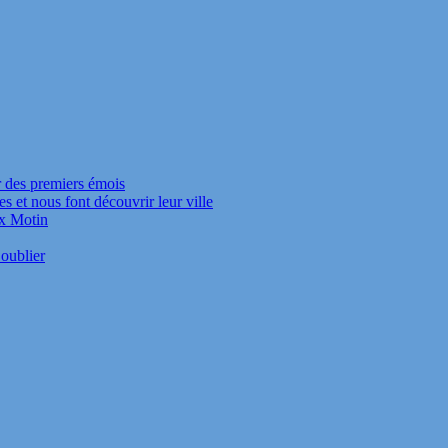
r des premiers émois
s et nous font découvrir leur ville
ux Motin
oublier