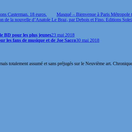
ions Casterman. 18 euros.
Masqué – Bienvenue à Paris Métropole 
ion de la nouvelle d’Anatole Le Braz, par Debois et Fino. Editions Solei
de BD pour les plus jeunes
23 mai 2018
pour les fans de musique et de Joe Sacco
30 mai 2018
s totalement assumé et sans préjugés sur le Neuvième art. Chroniques, in