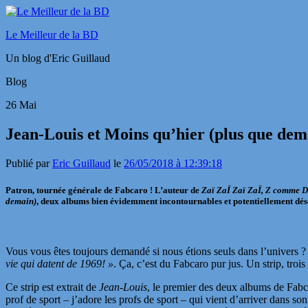
Le Meilleur de la BD
Un blog d'Eric Guillaud
Blog
26
Mai
Jean-Louis et Moins qu’hier (plus que dem
Publié par
Eric Guillaud
le
26/05/2018 à 12:39:18
Patron, tournée générale de Fabcaro ! L’auteur de
Zaï ZaÏ Zaï ZaÏ, Z comme D
demain)
, deux albums bien évidemment incontournables et potentiellement dé
Vous vous êtes toujours demandé si nous étions seuls dans l’univers ? 
vie qui datent de 1969! »
. Ça, c’est du Fabcaro pur jus. Un strip, tro
Ce strip est extrait de
Jean-Louis
, le premier des deux albums de Fabc
prof de sport – j’adore les profs de sport – qui vient d’arriver dans s