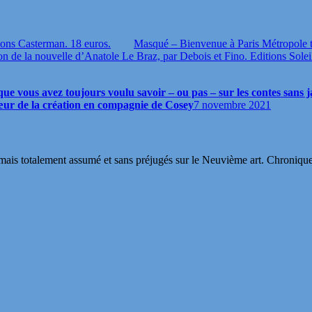
ions Casterman. 18 euros.
Masqué – Bienvenue à Paris Métropole 
ion de la nouvelle d’Anatole Le Braz, par Debois et Fino. Editions Solei
ce que vous avez toujours voulu savoir – ou pas – sur les contes sans
œur de la création en compagnie de Cosey
7 novembre 2021
s totalement assumé et sans préjugés sur le Neuvième art. Chroniques, in