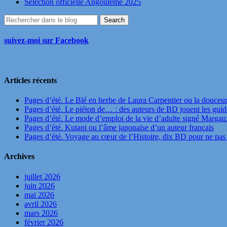
Sélection officielle Angoulême 2025
suivez-moi sur Facebook
Articles récents
Pages d’été. Le Blé en herbe de Laura Carpentier ou la douceu
Pages d’été. Le piéton de… : des auteurs de BD jouent les guide
Pages d’été. Le mode d’emploi de la vie d’adulte signé Marga
Pages d’été. Kutani ou l’âme japonaise d’un auteur français
Pages d’été. Voyage au cœur de l’Histoire, dix BD pour ne pas 
Archives
juillet 2026
juin 2026
mai 2026
avril 2026
mars 2026
février 2026