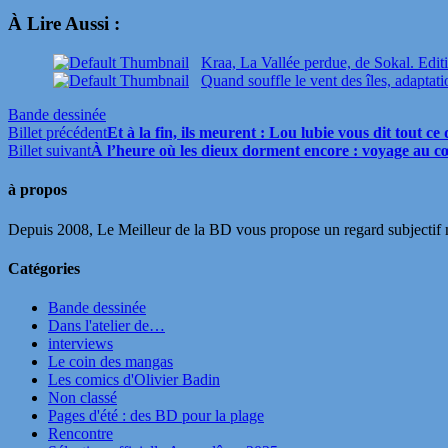
À Lire Aussi :
Kraa, La Vallée perdue, de Sokal. Edit
Quand souffle le vent des îles, adaptat
Bande dessinée
Billet précédent
Et à la fin, ils meurent : Lou lubie vous dit tout 
Billet suivant
À l’heure où les dieux dorment encore : voyage au c
à propos
Depuis 2008, Le Meilleur de la BD vous propose un regard subjectif mai
Catégories
Bande dessinée
Dans l'atelier de…
interviews
Le coin des mangas
Les comics d'Olivier Badin
Non classé
Pages d'été : des BD pour la plage
Rencontre