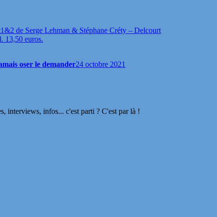
t1&2 de Serge Lehman & Stéphane Créty – Delcourt
l. 13,50 euros.
 jamais oser le demander
24 octobre 2021
terviews, infos... c'est parti ? C'est par là !