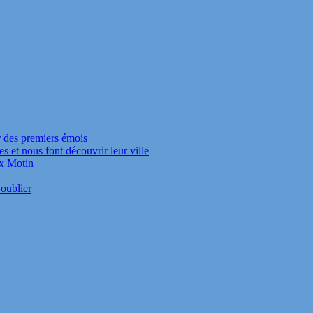
r des premiers émois
s et nous font découvrir leur ville
ux Motin
oublier