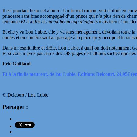
Il est pourtant beau cet album ! Un format roman, vert et doré en couver
princesse sans bras accompagné d’un prince qui n’a plus rien de charman
tendance
Et à la fin ils eurent beaucoup d’enfants
mais bien d’une déco
Et elle y va Lou Lubie, elle y va sans ménagement, dévoilant toute la
contes et en s’intéressant au passage à la place qu’y occupent le racis
Dans un esprit libre et drôle, Lou Lubie, à qui l’on doit notamment
Go
Et si vous n’avez pas assez des 248 pages de l’album, sachez que des 
Eric Guillaud
Et à la fin ils meurent, de lou Lubie. Éditions Delcourt. 24,95€ (e
© Delcourt / Lou Lubie
Partager :