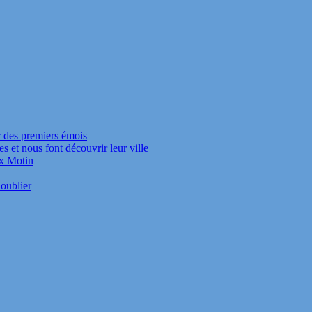
r des premiers émois
s et nous font découvrir leur ville
ux Motin
oublier