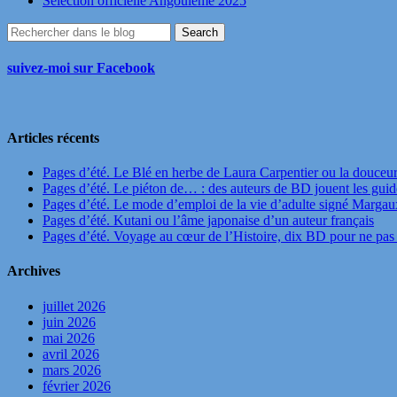
Sélection officielle Angoulême 2025
suivez-moi sur Facebook
Articles récents
Pages d’été. Le Blé en herbe de Laura Carpentier ou la douceu
Pages d’été. Le piéton de… : des auteurs de BD jouent les guide
Pages d’été. Le mode d’emploi de la vie d’adulte signé Marga
Pages d’été. Kutani ou l’âme japonaise d’un auteur français
Pages d’été. Voyage au cœur de l’Histoire, dix BD pour ne pas 
Archives
juillet 2026
juin 2026
mai 2026
avril 2026
mars 2026
février 2026