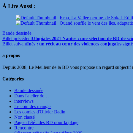
À Lire Aussi :
Kraa, La Vallée perdue, de Sokal. Edit
Quand souffle le vent des îles, adaptat
Bande dessinée
Billet précédent
Utopiales 2021 Nantes : une sélection de BD de scien
Billet suivant
Inès : un récit au cœur des violences conjugales sign
à propos
Depuis 2008, Le Meilleur de la BD vous propose un regard subjectif mai
Catégories
Bande dessinée
Dans l'atelier de…
interviews
Le coin des mangas
Les comics d'Olivier Badin
Non classé
Pages d'été : des BD pour la plage
Rencontre