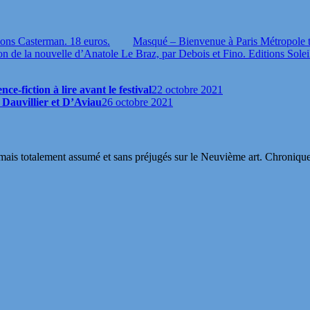
ions Casterman. 18 euros.
Masqué – Bienvenue à Paris Métropole 
ion de la nouvelle d’Anatole Le Braz, par Debois et Fino. Editions Solei
ce-fiction à lire avant le festival
22 octobre 2021
é Dauvillier et D’Aviau
26 octobre 2021
s totalement assumé et sans préjugés sur le Neuvième art. Chroniques, in