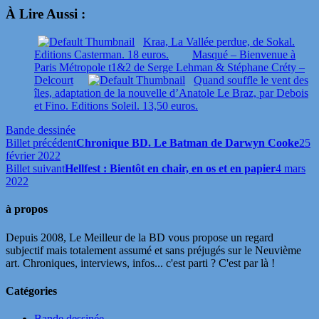
À Lire Aussi :
Kraa, La Vallée perdue, de Sokal.
Editions Casterman. 18 euros.
Masqué – Bienvenue à
Paris Métropole t1&2 de Serge Lehman & Stéphane Créty –
Delcourt
Quand souffle le vent des
îles, adaptation de la nouvelle d’Anatole Le Braz, par Debois
et Fino. Editions Soleil. 13,50 euros.
Bande dessinée
Billet précédent
Chronique BD. Le Batman de Darwyn Cooke
25
février 2022
Billet suivant
Hellfest : Bientôt en chair, en os et en papier
4 mars
2022
à propos
Depuis 2008, Le Meilleur de la BD vous propose un regard
subjectif mais totalement assumé et sans préjugés sur le Neuvième
art. Chroniques, interviews, infos... c'est parti ? C'est par là !
Catégories
Bande dessinée