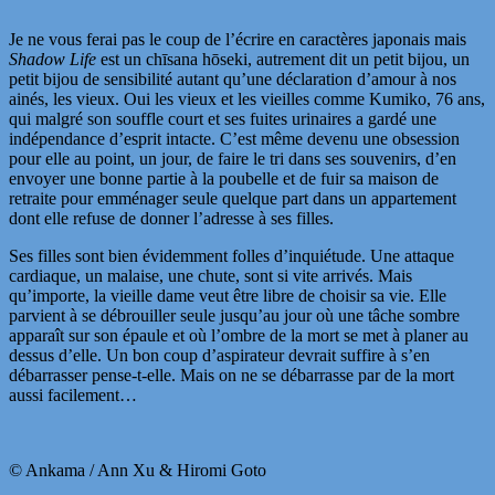
Je ne vous ferai pas le coup de l’écrire en caractères japonais mais
Shadow Life
est un c
hīsana hōseki, autrement dit un petit bijou, un
petit bijou de sensibilité autant qu’une déclaration d’amour à nos
ainés, les vieux. Oui les vieux et les vieilles comme Kumiko, 76 ans,
qui malgré son souffle court et ses fuites urinaires a gardé une
indépendance d’esprit intacte
. C’est même devenu une obsession
pour elle au point, un jour, de faire le tri dans ses souvenirs, d’en
envoyer une bonne partie à la poubelle et de fuir sa maison de
retraite pour emménager seule quelque part dans un appartement
dont elle refuse de donner l’adresse à ses filles.
Ses filles sont bien évidemment folles d’inquiétude. Une attaque
cardiaque, un malaise, une chute, sont si vite arrivés. Mais
qu’importe, la vieille dame veut être libre de choisir sa vie. Elle
parvient à se débrouiller seule jusqu’au jour où une tâche sombre
apparaît sur son épaule et où l’ombre de la mort se met à planer au
dessus d’elle. Un bon coup d’aspirateur devrait suffire à s’en
débarrasser pense-t-elle. Mais
on ne se débarrasse par de la mort
aussi facilement…
© Ankama / Ann Xu & Hiromi Goto