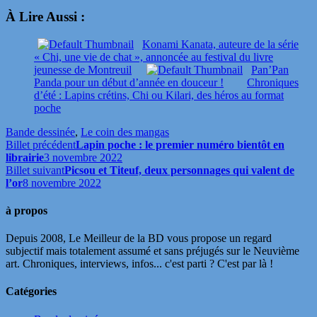
À Lire Aussi :
Konami Kanata, auteure de la série
« Chi, une vie de chat », annoncée au festival du livre
jeunesse de Montreuil
Pan’Pan
Panda pour un début d’année en douceur !
Chroniques
d’été : Lapins crétins, Chi ou Kilari, des héros au format
poche
Bande dessinée
,
Le coin des mangas
Billet précédent
Lapin poche : le premier numéro bientôt en
librairie
3 novembre 2022
Billet suivant
Picsou et Titeuf, deux personnages qui valent de
l’or
8 novembre 2022
à propos
Depuis 2008, Le Meilleur de la BD vous propose un regard
subjectif mais totalement assumé et sans préjugés sur le Neuvième
art. Chroniques, interviews, infos... c'est parti ? C'est par là !
Catégories