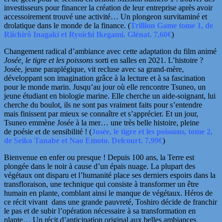
investisseurs pour financer la création de leur entreprise après avoir
accessoirement trouvé une activité… Un plongeon survitaminé et
drolatique dans le monde de la finance. (
Trillion Game tome 1, de
Riichirô Inagaki et Ryoichi Ikegami. Glénat. 7,60€
)
Changement radical d’ambiance avec cette adaptation du film animé
Josée, le tigre et les poissons
sorti en salles en 2021. L’histoire ?
Josée, jeune paraplégique, vit recluse avec sa grand-mère,
développant son imagination grâce à la lecture et à sa fascination
pour le monde marin. Jusqu’au jour où elle rencontre Tsuneo, un
jeune étudiant en biologie marine. Elle cherche un aide-soignant, lui
cherche du boulot, ils ne sont pas vraiment faits pour s’entendre
mais finissent par mieux se connaître et s’apprécier. Et un
jour,
Tsuneo emmène Josée à la mer… une très belle histoire, pleine
de poésie et de sensibilité !
(
Josée, le tigre et les poissons, tome 2,
de Seiko Tanabe et Nao Emoto. Delcourt. 7,99€
)
Bienvenue en enfer ou presque ! Depuis 100 ans, la Terre est
plongée dans le noir à cause d’un épais nuage. La plupart des
végétaux ont disparu et l’humanité place ses derniers espoirs dans la
transfloraison, une technique qui consiste à transformer un être
humain en plante, comblant ainsi le manque de végétaux. Héros de
ce récit vivant dans une grande pauvreté, Toshiro décide de franchir
le pas et de subir l’opération nécessaire à sa transformation en
plante… Un récit
d’anticipation original aux belles ambiances