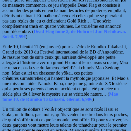
de massacre commence, ce jeu s’appelle Dead Flag et consiste à
accumuler
des points en enchainant les actes de piraterie, en pillant,
détruisant et tuant. Et malheur à ceux et celles qui ne se plieraient
pas aux règles du jeu et défieraient Gold Rich… Une série
complètement trash en quatre volumes. Le troisième est annoncé
pour décembre. (
Dead Flag tome 2, de Holico et Jun Nishikawa.
Soleil. 7,99€
)
Et de 10, bientôt 11 (en janvier) pour la série de Rumiko Takahashi,
Grand prix 2019 du Festival international de la BD d’Angoulême.
Je rassure tout de suite ceux qui auraient développé une petite
allergie à l’histoire avec un grand H durant leur cursus scolaire, Mao
ne retrace pas la vie du fameux
chef d’état chinois
Mao Zedong,
non, Mao est ici un chasseur de yôkai, ces petites
créatures
surnaturelles qui hantent la mythologie japonaise. Et Mao a
une mission : aider Nanoka
Kiba, une jeune gamine du XXIe siècle
qui a perdu ses parents dans un accident et
qui a été projetée un
siècle plus tôt à lever le mystère sur sa véritable nature… (
Mao
tome 10, de Rumiko Takahashi. Glénat. 6,90€
)
Un trillion de dollars ! Voilà l’objectif que se sont fixés Haru et
Gaku, un trillion, pas moins, qu’ils veulent mettre dans leurs poches,
de quoi s’offrir tout ce que le monde peut offrir. Et pour y arriver, les
deux garçons vont mettre leurs talents de tchatcheur pour le premier
et de geek pour le second
en action. Mission numéro 1 : trouver des