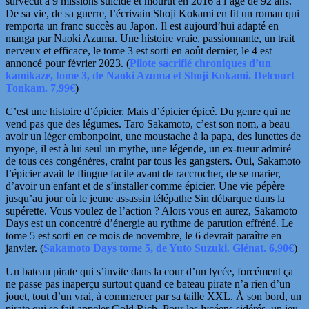
survécut à 9 missions suicide et mourut en
2016 à l’âge de 92 ans.
De sa vie, de sa guerre, l’écrivain Shoji Kokami en fit un roman qui
remporta un franc succès au Japon. Il est aujourd’hui
adapté en
manga par Naoki Azuma. Une histoire vraie, passionnante, un trait
nerveux et efficace, le tome 3 est sorti en août dernier, le 4 est
annoncé pour février 2023. (
Pilote sacrifié chroniques d’un
kamikaze, tome 3, de Naoki Azuma et Shoji Kokami. Delcourt
Tonkam. 7,99€
)
C’est une histoire d’épicier. Mais d’épicier épicé. Du genre qui ne
vend pas que des légumes. Taro Sakamoto, c’est son nom, a beau
avoir un léger embonpoint, une moustache à la papa, des lunettes de
myope, il est à lui seul un mythe, une légende, un ex-tueur admiré
de tous ces congénères, craint par tous les gangsters. Oui, Sakamoto
l’épicier avait le flingue facile
avant de raccrocher, de se marier,
d’avoir un enfant et de s’installer comme épicier. Une vie pépère
jusqu’au jour où le jeune assassin télépathe Sin débarque dans la
supérette. Vous voulez de l’action ? Alors vous en aurez, Sakamoto
Days est un concentré d’énergie au rythme de parution effréné. Le
tome 5 est sorti en ce mois de novembre, le 6 devrait paraître en
janvier. (
Sakamoto Days tome 5, de Yuto Suzuki. Glénat. 6,90€
)
Un bateau pirate qui s’invite dans la cour d’un lycée, forcément ça
ne passe pas inaperçu surtout quand ce bateau pirate n’a rien d’un
jouet, tout d’un vrai, à commercer par sa taille XXL. À son bord, un
pirate qui se fait appeler Gold Rich. Pour les lycéens sidérés, un jeu