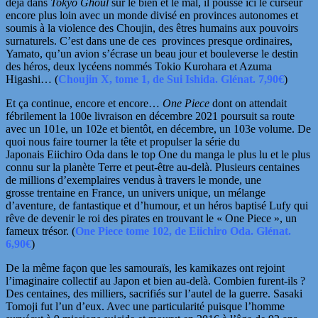
déjà dans
Tokyo Ghoul
sur le bien et le mal, il pousse ici le curseur
encore plus loin avec un monde divisé en provinces autonomes et
soumis à la violence des Choujin, des êtres humains aux pouvoirs
surnaturels. C’est dans une de ces
provinces presque ordinaires,
Yamato, qu’un avion s’écrase un beau jour et bouleverse le destin
des héros, deux lycéens nommés Tokio Kurohara et Azuma
Higashi… (
Choujin X, tome 1, de Sui Ishida. Glénat. 7,90€
)
Et ça continue, encore et encore…
One Piece
dont on attendait
fébrilement la 100e livraison en décembre 2021 poursuit sa route
avec un 101e, un 102e et bientôt, en décembre, un 103e volume. De
quoi nous faire tourner la tête et propulser la série
du
Japonais Eiichiro Oda dans le top One du manga le plus lu et le plus
connu sur la planète Terre et peut-être au-delà.
Plusieurs centaines
de millions d’exemplaires vendus à travers le monde, une
grosse trentaine en France, un univers unique, un mélange
d’aventure, de fantastique et
d’humour, et un héros baptisé Lufy qui
rêve de devenir le roi des pirates en trouvant le « One Piece », un
fameux trésor. (
One Piece tome 102, de Eiichiro Oda. Glénat.
6,90€
)
De la même façon que les samouraïs, les kamikazes ont rejoint
l’imaginaire collectif au Japon et bien au-delà. Combien furent-ils ?
Des centaines, des milliers, sacrifiés sur l’autel de la guerre. Sasaki
Tomoji fut l’un d’eux. Avec une particularité puisque l’homme