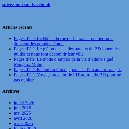
suivez-moi sur Facebook
Articles récents
Pages d’été. Le Blé en herbe de Laura Carpentier ou la
douceur des premiers émois
Pages d’été. Le piéton de… : des auteurs de BD jouent les
guides et nous font découvrir leur ville
Pages d’été. Le mode d’emploi de la vie d’adulte signé
Margaux Motin
Pages d’été. Kutani ou l’âme japonaise d’un auteur français
Pages d’été. Voyage au cœur de l’Histoire, dix BD pour ne
pas oublier
Archives
juillet 2026
juin 2026
mai 2026
avril 2026
mars 2026
février 2026