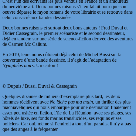
C’est l’un des écrivains les plus vendus en France et un amoureux
du neuvième art. Deux bonnes raisons s’il en fallait pour que son
oeuvre dépasse le rayon romans de votre librairie et se retrouve dans
celui consacré aux bandes dessinées.
Deux bonnes raisons et surtout deux bons auteurs ! Fred Duval et
Didier Cassegrain, le premier scénariste et le second dessinateur,
déjà en tandem sur une série de science-fiction dérivée des aventures
de Carmen Mc Callum.
En 2019, leurs noms côtoient déjà celui de Michel Bussi sur la
couverture d’une bande dessinée, il s’agit de l’adaptation de
Nymphéas noirs.
Un carton !
© Dupuis / Bussi, Duval & Cassegrain
Quelques dizaines de milliers d’exemplaire plus tard, les deux
hommes récidivent avec
Ne lâche pas ma main
, un thriller des plus
machiavéliques qui nous embarque pour une destination finalement
assez peu usitée en fiction, l’île de La Réunion, avec ses plages, ses
hôtels de luxe, ses fonds marins translucides, ses requins et ses
policiers. Car oui, même si l’endroit a tout d’un paradis, il n’y a pas
que des anges à le fréquenter.