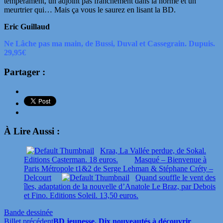
tempérament, un adjoint pas franchement dans la norme et un
meurtrier qui… Mais ça vous le saurez en lisant la BD.
Eric Guillaud
Ne Lâche pas ma main, de Bussi, Duval et Cassegrain. Dupuis.
29,95€
Partager :
À Lire Aussi :
Kraa, La Vallée perdue, de Sokal.
Editions Casterman. 18 euros.
Masqué – Bienvenue à
Paris Métropole t1&2 de Serge Lehman & Stéphane Créty –
Delcourt
Quand souffle le vent des
îles, adaptation de la nouvelle d’Anatole Le Braz, par Debois
et Fino. Editions Soleil. 13,50 euros.
Bande dessinée
Billet précédent
BD jeunesse. Dix nouveautés à découvrir