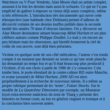
Watchmen
ou
V Pour Vendetta
, Alan Moore était un artiste complet,
assurant à la fois les dessins mais aussi le scénario. Ce qui ne l’a pas
empêché de galérer à imposer sa vision déjà assez complexe, même
si très référencée. L’introduction très documentée qui ouvre cette
rétrospective (une habitude chez Delirium) permet d’ailleurs de
découvrir certains de ses dessins touffus publiés dans la seconde
moitié des années 70 dans d’obscurs fanzines. On y découvre un
Alan Moore dessinateur aimant beaucoup
Métal Hurlant
et ses plus
célèbres auteurs comme Philippe Druillet. Le trait y est encore un
peu hésitant mais les obsessions, qui bientôt formeront la clef de
voûte de son œuvre, sont déjà bien présentes.
Victime en quelque sorte de son côté méticuleux, l’auteur s’est rendu
compte à un moment que dessiner ne serait-ce qu’une seule planche
lui demandait un temps fou et qu’il était beaucoup plus productif à
l’écriture, d’où son choix à partir de 1980 de s’y consacrer. Cela
tombe bien, le porte-étendard de la contre-culture BD outre-Manche,
et avatar (assumé) de
Métal Hurlant
,
2000 AD
est alors
perpétuellement à la recherche de nouveaux talents. Il a même sa
propre rubrique permettant de les ‘tester’,
Future Shocks
. Sur le
modèle de
La Quatrième Dimension
par exemple, un Monsieur
loyal extra-terrestre malicieux du nom de Tharg y présente des
histoires en format court, au ton en général cinglant et ironique et à
la conclusion bien souvent amère.