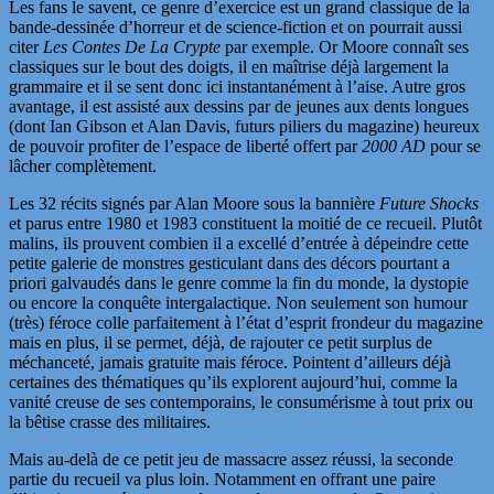
Les fans le savent, ce genre d’exercice est un grand classique de la
bande-dessinée d’horreur et de science-fiction et on pourrait aussi
citer
Les Contes De La Crypte
par exemple. Or Moore connaît ses
classiques sur le bout des doigts, il en maîtrise déjà largement la
grammaire et il se sent donc ici instantanément à l’aise. Autre gros
avantage, il est assisté aux dessins par de jeunes aux dents longues
(dont Ian Gibson et Alan Davis, futurs piliers du magazine) heureux
de pouvoir profiter de l’espace de liberté offert par
2000 AD
pour se
lâcher complètement.
Les 32 récits signés par Alan Moore sous la bannière
Future Shocks
et parus entre 1980 et 1983 constituent la moitié de ce recueil. Plutôt
malins, ils prouvent combien il a excellé d’entrée à dépeindre cette
petite galerie de monstres gesticulant dans des décors pourtant a
priori galvaudés dans le genre comme la fin du monde, la dystopie
ou encore la conquête intergalactique. Non seulement son humour
(très) féroce colle parfaitement à l’état d’esprit frondeur du magazine
mais en plus, il se permet, déjà, de rajouter ce petit surplus de
méchanceté, jamais gratuite mais féroce. Pointent d’ailleurs déjà
certaines des thématiques qu’ils explorent aujourd’hui, comme la
vanité creuse de ses contemporains, le consumérisme à tout prix ou
la bêtise crasse des militaires.
Mais au-delà de ce petit jeu de massacre assez réussi, la seconde
partie du recueil va plus loin. Notamment en offrant une paire