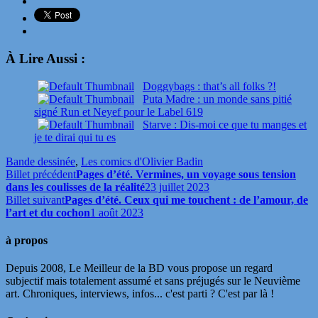
À Lire Aussi :
Doggybags : that’s all folks ?!
Puta Madre : un monde sans pitié
signé Run et Neyef pour le Label 619
Starve : Dis-moi ce que tu manges et
je te dirai qui tu es
Bande dessinée
,
Les comics d'Olivier Badin
Billet précédent
Pages d’été. Vermines, un voyage sous tension
dans les coulisses de la réalité
23 juillet 2023
Billet suivant
Pages d’été. Ceux qui me touchent : de l’amour, de
l’art et du cochon
1 août 2023
à propos
Depuis 2008, Le Meilleur de la BD vous propose un regard
subjectif mais totalement assumé et sans préjugés sur le Neuvième
art. Chroniques, interviews, infos... c'est parti ? C'est par là !