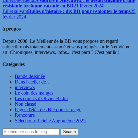
Billet précédent
Le sourire d’Auschwitz : le destin tragique d’une
résistante bretonne raconté en BD
21 février 2024
Billet suivant
Bulles d’histoire : dix BD pour remonter le temps
25
février 2024
à propos
Depuis 2008, Le Meilleur de la BD vous propose un regard
subjectif mais totalement assumé et sans préjugés sur le Neuvième
art. Chroniques, interviews, infos... c'est parti ? C'est par là !
Catégories
Bande dessinée
Dans l'atelier de…
interviews
Le coin des mangas
Les comics d'Olivier Badin
Non classé
Pages d'été : des BD pour la plage
Rencontre
Sélection officielle Angoulême 2025