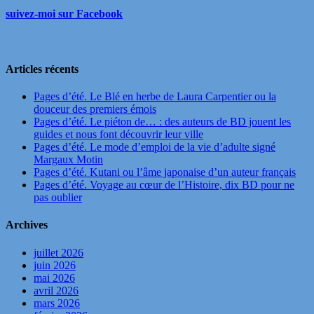
suivez-moi sur Facebook
Articles récents
Pages d’été. Le Blé en herbe de Laura Carpentier ou la
douceur des premiers émois
Pages d’été. Le piéton de… : des auteurs de BD jouent les
guides et nous font découvrir leur ville
Pages d’été. Le mode d’emploi de la vie d’adulte signé
Margaux Motin
Pages d’été. Kutani ou l’âme japonaise d’un auteur français
Pages d’été. Voyage au cœur de l’Histoire, dix BD pour ne
pas oublier
Archives
juillet 2026
juin 2026
mai 2026
avril 2026
mars 2026