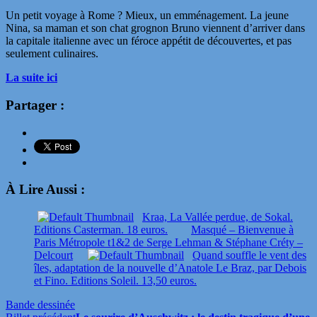
Un petit voyage à Rome ? Mieux, un emménagement. La jeune
Nina, sa maman et son chat grognon Bruno viennent d’arriver dans
la capitale italienne avec un féroce appétit de découvertes, et pas
seulement culinaires.
La suite ici
Partager :
À Lire Aussi :
Kraa, La Vallée perdue, de Sokal.
Editions Casterman. 18 euros.
Masqué – Bienvenue à
Paris Métropole t1&2 de Serge Lehman & Stéphane Créty –
Delcourt
Quand souffle le vent des
îles, adaptation de la nouvelle d’Anatole Le Braz, par Debois
et Fino. Editions Soleil. 13,50 euros.
Bande dessinée