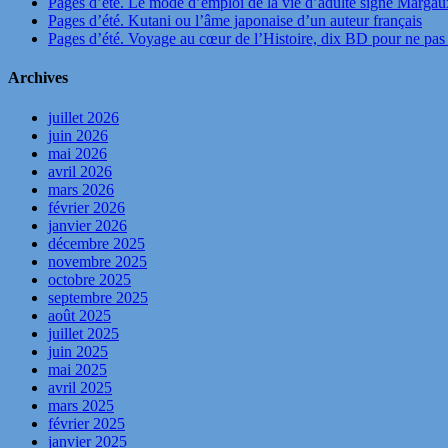
Pages d’été. Le mode d’emploi de la vie d’adulte signé Marga
Pages d’été. Kutani ou l’âme japonaise d’un auteur français
Pages d’été. Voyage au cœur de l’Histoire, dix BD pour ne pas 
Archives
juillet 2026
juin 2026
mai 2026
avril 2026
mars 2026
février 2026
janvier 2026
décembre 2025
novembre 2025
octobre 2025
septembre 2025
août 2025
juillet 2025
juin 2025
mai 2025
avril 2025
mars 2025
février 2025
janvier 2025