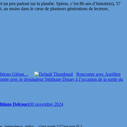
n peu partout sur la planète. Spirou, c’est 86 ans d’histoire(s), 57
, au moins dans le cœur de plusieurs générations de lecteurs.
ditions Glénat…
Rencontre avec Aurélien
ntre avec le dessinateur Stéphane Douay à l’occasion de la sortie du
itions Delcourt
30 novembre 2024
terviews, infos... c'est parti ? C'est par là !