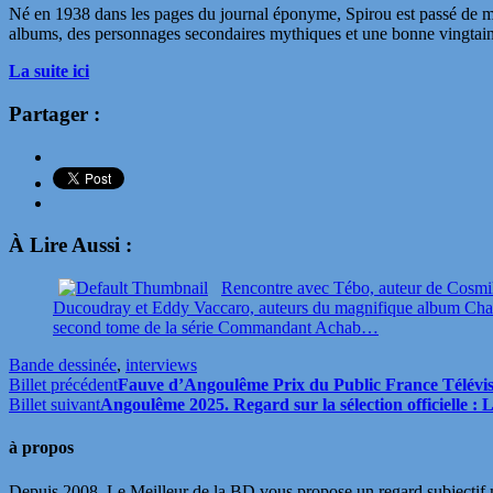
Né en 1938 dans les pages du journal éponyme, Spirou est passé de main
albums, des personnages secondaires mythiques et une bonne vingtaine 
La suite ici
Partager :
À Lire Aussi :
Rencontre avec Tébo, auteur de Cosmi
Ducoudray et Eddy Vaccaro, auteurs du magnifique album Cham
second tome de la série Commandant Achab…
Bande dessinée
,
interviews
Billet précédent
Fauve d’Angoulême Prix du Public France Télévis
Billet suivant
Angoulême 2025. Regard sur la sélection officielle 
à propos
Depuis 2008, Le Meilleur de la BD vous propose un regard subjectif mai