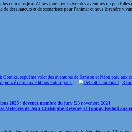
s en mains jusqu’à nos jours pour vivre des aventures un peu folles et u
de dessinateurs et de scénaristes pour l’animer et nous le rendre vivant
k Comiks, septième volet des aventures de Samson et Néon paru aux é
pionzé paru aux éditions Futuropolis.
Renco
ions 2025 : devenez membre du jury !
23 novembre 2024
: Les Météores de Jean-Christophe Deveney et Tommy Redolfi aux éd
s totalement assumé et sans préjugés sur le Neuvième art. Chroniques, in