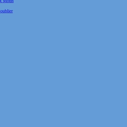
ux Motin
oublier