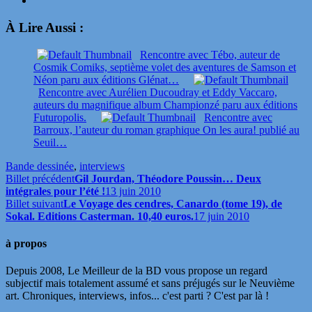
À Lire Aussi :
Rencontre avec Tébo, auteur de
Cosmik Comiks, septième volet des aventures de Samson et
Néon paru aux éditions Glénat…
Rencontre avec Aurélien Ducoudray et Eddy Vaccaro,
auteurs du magnifique album Championzé paru aux éditions
Futuropolis.
Rencontre avec
Barroux, l’auteur du roman graphique On les aura! publié au
Seuil…
Bande dessinée
,
interviews
Billet précédent
Gil Jourdan, Théodore Poussin… Deux
intégrales pour l’été !
13 juin 2010
Billet suivant
Le Voyage des cendres, Canardo (tome 19), de
Sokal. Editions Casterman. 10,40 euros.
17 juin 2010
à propos
Depuis 2008, Le Meilleur de la BD vous propose un regard
subjectif mais totalement assumé et sans préjugés sur le Neuvième
art. Chroniques, interviews, infos... c'est parti ? C'est par là !