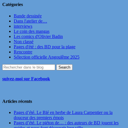
Catégories
Bande dessinée
Dans l'atelier de…
interviews
Le coin des mangas
Les comics d'Olivier Badin
Non classé
Pages d'été : des BD pour la plage
Rencontre
Sélection officielle Angoulême 2025
suivez-moi sur Facebook
Articles récents
Pages d’été. Le Blé en herbe de Laura Carpentier ou la
douceur des premiers émois
Pages d’été. Le piéton de… : des auteurs de BD jouent les
guides et nous font découvrir leur ville