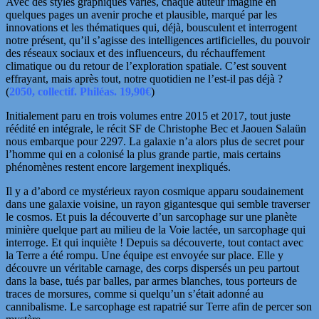
Avec des styles graphiques variés, chaque auteur imagine en
quelques pages un avenir proche et plausible, marqué par les
innovations et les thématiques qui, déjà, bousculent et interrogent
notre présent, qu’il s’agisse des intelligences artificielles, du pouvoir
des réseaux sociaux et des influenceurs, du réchauffement
climatique ou du retour de l’exploration spatiale. C’est souvent
effrayant, mais après tout, notre quotidien ne l’est-il pas déjà ?
(
2050, collectif. Philéas. 19,90€
)
Initialement paru en trois volumes entre 2015 et 2017, tout juste
réédité en intégrale, le récit SF de Christophe Bec et Jaouen Salaün
nous embarque pour 2297. La galaxie n’a alors plus de secret pour
l’homme qui en a colonisé la plus grande partie, mais certains
phénomènes restent encore largement inexpliqués.
Il y a d’abord ce mystérieux rayon cosmique apparu soudainement
dans une galaxie voisine, un rayon gigantesque qui semble traverser
le cosmos. Et puis la découverte d’un sarcophage sur une planète
minière quelque part au milieu de la Voie lactée, un sarcophage qui
interroge. Et qui inquiète ! Depuis sa découverte, tout contact avec
la Terre a été rompu. Une équipe est envoyée sur place. Elle y
découvre un véritable carnage, des corps dispersés un peu partout
dans la base, tués par balles, par armes blanches, tous porteurs de
traces de morsures, comme si quelqu’un s’était adonné au
cannibalisme. Le sarcophage est rapatrié sur Terre afin de percer son