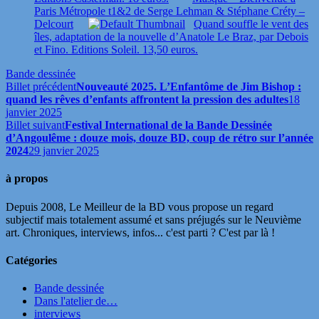
Paris Métropole t1&2 de Serge Lehman & Stéphane Créty –
Delcourt
Quand souffle le vent des
îles, adaptation de la nouvelle d’Anatole Le Braz, par Debois
et Fino. Editions Soleil. 13,50 euros.
Bande dessinée
Billet précédent
Nouveauté 2025. L’Enfantôme de Jim Bishop :
quand les rêves d’enfants affrontent la pression des adultes
18
janvier 2025
Billet suivant
Festival International de la Bande Dessinée
d’Angoulême : douze mois, douze BD, coup de rétro sur l’année
2024
29 janvier 2025
à propos
Depuis 2008, Le Meilleur de la BD vous propose un regard
subjectif mais totalement assumé et sans préjugés sur le Neuvième
art. Chroniques, interviews, infos... c'est parti ? C'est par là !
Catégories
Bande dessinée
Dans l'atelier de…
interviews