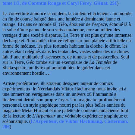
tome 1/3, de Corentin Rouge et Caryl Férey. Glénat. 25€
)
La couverture annonce la couleur, la couleur et la teneur : un monde
en fin de course baigné dans une lumière à dominante jaune et
orange. Et dans ce monde-là, Géo, éboueur de l’espace, échoué là à
la suite d’une panne de son vaisseau-benne, erre au milieu des
vestiges d’une société disparue. La Terre n’est plus qu’une immense
décharge et l’humanité a trouvé refuge sur une planète artificielle en
forme de méduse, les plus fortunés habitant la cloche, le dôme, les
autres étant relégués dans les tentacules, vastes salles des machines
fait d’une multitude d’ascenseurs, de tunnels et de passerelles. Seul
sur la Terre, Géo tombe sur un exemplaire de
La Tempête
de
Shakespeare, un livre qui pourrait bien le guider dans cet
environnement hostile…
Artiste protéiforme, illustrateur, designer, auteur de comics
expérimentaux, le Néerlandais Viktor Hachmang
nous invite ici à
une immersion vertigineuse dans un univers où l’humanité a
finalement détruit son propre foyer. Un imaginaire profondément
personnel, un style graphique nourri par les plus belles années du
magazine Metal Hurlant et une palette de couleurs audacieuse font
de la lecture de
L’Arpenteur
une véritable expérience graphique et
scénaristique.
(
L’Arpenteur, de Viktor Hachmang. Casterman.
20€
)