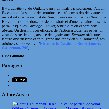
mystère…
Il y a du
Alien
et du Outland dans l’air, mais pas seulement, l’album
Eternum
est la somme des nombreuses influences des deux auteurs
mais il est aussi le résultat de l’imaginaire sans bornes de Christophe
Bec, auteur d’une douzaine de one-shots et d’une trentaine de séries
parmi lesquelles
Carthago, Bunker, Sanctuaire
ou encore
Zéro
absolu
. Un dessin hyper efficace, de l’action à toutes les pages, un
zeste de sexe, le tout parsemé de mysticisme,
Eternum
offre une
lecture divertissante et en filigrane une réflexion sur l’humanité, ses
origines, son devenir… (
Eternum Intégrale, de Bec et Jaouen.
Casterman. 29€
)
Eric Guillaud
Partager :
À Lire Aussi :
Kraa, La Vallée perdue, de Sokal.
Editions Casterman. 18 euros.
Masqué – Bienvenue à