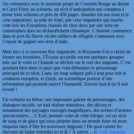
On commence avec le nouveau projet de Corentin Rouge au dessin
et Caryl Férey au scénario, un récit d’anticipation qui comptera à
terme trois volumes et près de 450 pages. Islander est son nom et la
crise
migratoire, sa toile de fond, une crise migratoire qui touche
cette fois les Européens chassés de chez deux par une série de
catastrophes dues au réchauffement climatique. L’histoire commence
dans le port du Havre où des milliers de réfugiés s’entassent avec
l’espoir de gagner une terre d’asile.
Mais face à ce nouveau flux migratoire, le Royaume-Uni a choisi de
fermer ses frontières, l’Écosse accueille encore quelques groupes
triés sur le volet et l’Islande se déchire sur le sort des migrants. C’est
pourtant bien dans ce pays que vont débarquer le personnage
principal de ce récit, Liam, un loup solitaire prêt à tout pour fuir le
continent européen, et Zizek, un scientifique porteur d’une
information qui pourrait sauver l’humanité. Encore faut-il qu’il soit
écouté !
Un scénario en béton, une imposante galerie de personnages, des
dialogues incisifs, un trait réaliste minutieux, des décors et
notamment des paysages enneigés magnifiques, des scènes d’actions
spectaculaires… L’Exil, premier volet de cette trilogie, est un récit
de sang et de glace qui nous projette dans un monde futur où nous
risquons bien d’être les nouveaux migrants ! De quoi calmer les
discours de haine entendus ici et là ? À suivre… (
L’exil,
Islander