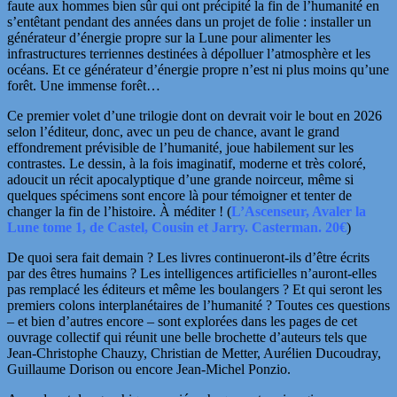
faute aux hommes bien sûr qui ont précipité la fin de l’humanité en
s’entêtant pendant des années dans un projet de folie : installer un
générateur d’énergie propre sur la Lune pour alimenter les
infrastructures terriennes destinées à dépolluer l’atmosphère et les
océans. Et ce générateur d’énergie propre n’est ni plus moins qu’une
forêt. Une immense forêt…
Ce premier volet d’une trilogie dont on devrait voir le bout en 2026
selon l’éditeur, donc, avec un peu de chance, avant le grand
effondrement prévisible de l’humanité, joue habilement sur les
contrastes. Le dessin, à la fois imaginatif, moderne et très coloré,
adoucit un récit apocalyptique d’une grande noirceur, même si
quelques spécimens sont encore là pour témoigner et tenter de
changer la fin de l’histoire. À méditer ! (
L’Ascenseur, Avaler la
Lune tome 1, de Castel, Cousin et Jarry. Casterman. 20€
)
De quoi sera fait demain ? Les livres continueront-ils d’être écrits
par des êtres humains ? Les intelligences artificielles n’auront-elles
pas remplacé les éditeurs et même les boulangers ? Et qui seront les
premiers colons interplanétaires de l’humanité ? Toutes ces questions
– et bien d’autres encore – sont explorées dans les pages de cet
ouvrage collectif qui réunit une belle brochette d’auteurs tels que
Jean-Christophe Chauzy, Christian de Metter, Aurélien Ducoudray,
Guillaume Dorison ou encore Jean-Michel Ponzio.