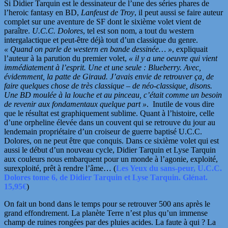
Si Didier Tarquin est le dessinateur de l’une des séries phares de
l’heroic fantasy en BD,
Lanfeust de Troy
, il peut aussi se faire auteur
complet sur une aventure de SF dont le sixième volet vient de
paraître.
U.C.C. Dolores
, tel est son nom, a tout du western
intergalactique et peut-être déjà tout d’un classique du genre.
« Quand on parle de western en bande dessinée… »
, expliquait
l’auteur à la parution du premier volet,
« il y a une oeuvre qui vient
immédiatement à l’esprit. Une et une seule : Blueberry. Avec,
évidemment, la patte de Giraud. J’avais envie de retrouver ça, de
faire quelques chose de très classique – de néo-classique, disons.
Une BD moulée à la louche et au pinceau, c’était comme un besoin
de revenir aux fondamentaux quelque part »
. Inutile de vous dire
que le résultat est graphiquement sublime. Quant à l’histoire, celle
d’une orpheline élevée dans un couvent qui se retrouve du jour au
lendemain propriétaire d’un croiseur de guerre baptisé U.C.C.
Dolores, on ne peut être que conquis. Dans ce
sixième volet qui est
aussi le début d’un nouveau cycle, Didier Tarquin et Lyse Tarquin
aux couleurs nous embarquent pour un monde à l’agonie, exploité,
surexploité, prêt à rendre l’âme… (
Les Yeux du sans-peur,
U.C.C.
Dolores tome 6, de Didier Tarquin et Lyse Tarquin. Glénat.
15,95€
)
On fait un bond dans le temps pour se retrouver 500 ans après le
grand effondrement. La planète Terre n’est plus qu’un immense
champ de ruines rongées par des pluies acides. La faute à qui ? La