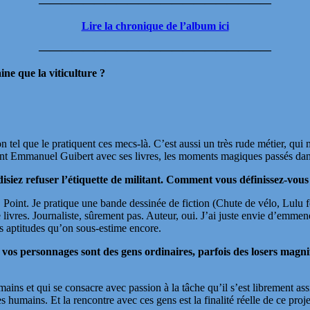
—————————————————————
Lire la chronique de l’album ici
—————————————————————
ne que la viticulture ?
tel que le pratiquent ces mecs-là. C’est aussi un très rude métier, qui m
ient Emmanuel Guibert avec ses livres, les moments magiques passés da
isiez refuser l’étiquette de militant. Comment vous définissez-vous
Point. Je pratique une bande dessinée de fiction (Chute de vélo, Lulu
livres. Journaliste, sûrement pas. Auteur, oui. J’ai juste envie d’emmene
es aptitudes qu’on sous-estime encore.
 vos personnages sont des gens ordinaires, parfois des losers magn
ns et qui se consacre avec passion à la tâche qu’il s’est librement as
es humains. Et la rencontre avec ces gens est la finalité réelle de ce pro