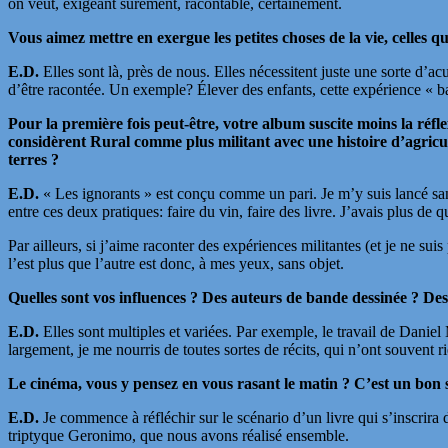
on veut, exigeant sûrement, racontable, certainement.
Vous aimez mettre en exergue les petites choses de la vie, celles q
E.D.
Elles sont là, près de nous. Elles nécessitent juste une sorte d’
d’être racontée. Un exemple? Élever des enfants, cette expérience « ba
Pour la première fois peut-être, votre album suscite moins la réfl
considèrent Rural comme plus militant avec une histoire d’agricul
terres ?
E.D.
« Les ignorants » est conçu comme un pari. Je m’y suis lancé sans 
entre ces deux pratiques: faire du vin, faire des livre. J’avais plus de
Par ailleurs, si j’aime raconter des expériences militantes (et je ne s
l’est plus que l’autre est donc, à mes yeux, sans objet.
Quelles sont vos influences ? Des auteurs de bande dessinée ? Des
E.D.
Elles sont multiples et variées. Par exemple, le travail de Dani
largement, je me nourris de toutes sortes de récits, qui n’ont souvent 
Le cinéma, vous y pensez en vous rasant le matin ? C’est un bon s
E.D.
Je commence à réfléchir sur le scénario d’un livre qui s’inscrir
triptyque Geronimo, que nous avons réalisé ensemble.