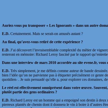
Auriez-vous pu transposer « Les Ignorants » dans un autre domai
E.D.
Certainement. Mais se serait-on amusés autant ?
Au final, qu’avez-vous retiré de cette expérience ?
E.D.
J’ai découvert l’invraisemblable complexité du métier de vigneron 
resteront en mémoire: Richard Leroy fasciné par le rapport qu’entret
Dans une interview de mars 2010 accordée au site evene.fr, vous d
E.D.
Très simplement, je me définis comme auteur de bande dessinée. 
bien l’idée qu’on ne parvienne pas à étiqueter précisément ce genre de 
quotidien- . Je suis persuadé qu’elle a, pour explorer ces domaines, d
Le réel est effectivement omniprésent dans votre œuvre. Souvent,
plutôt partie des gens ordinaires ?
E.D.
Richard Leroy est un homme qui a empoigné son destin à deux mai
pierreux plantés de chenin dont il donnera le vin à boire à d’autres êtr