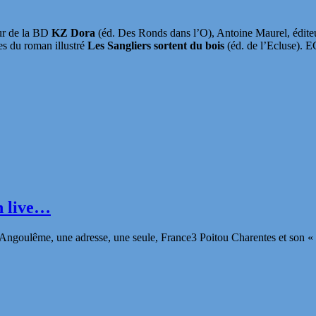
eur de la BD
KZ Dora
(éd. Des Ronds dans l’O), Antoine Maurel, édit
s du roman illustré
Les Sangliers sortent du bois
(éd. de l’Ecluse). E
n live…
’Angoulême, une adresse, une seule, France3 Poitou Charentes et son « e