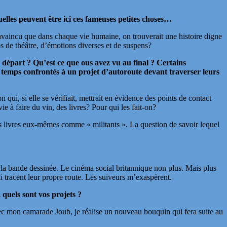
Quelles peuvent être ici ces fameuses petites choses…
convaincu que dans chaque vie humaine, on trouverait une histoire digne
ps de théâtre, d’émotions diverses et de suspens?
u départ ? Qu’est ce que ous avez vu au final ? Certains
e temps confrontés à un projet d’autoroute devant traverser leurs
qui, si elle se vérifiait, mettrait en évidence des points de contact
e à faire du vin, des livres? Pour qui les fait-on?
 mes livres eux-mêmes comme « militants ». La question de savoir lequel
e la bande dessinée. Le cinéma social britannique non plus. Mais plus
i tracent leur propre route. Les suiveurs m’exaspèrent.
quels sont vos projets ?
avec mon camarade Joub, je réalise un nouveau bouquin qui fera suite au