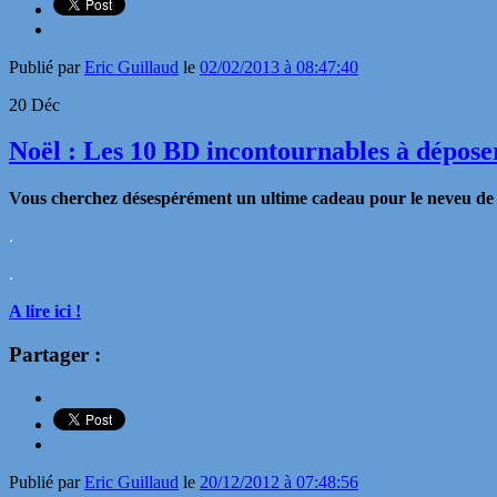
Publié par
Eric Guillaud
le
02/02/2013 à 08:47:40
20
Déc
Noël : Les 10 BD incontournables à dépose
Vous cherchez désespérément un ultime cadeau pour le neveu de l
.
.
A lire ici !
Partager :
Publié par
Eric Guillaud
le
20/12/2012 à 07:48:56