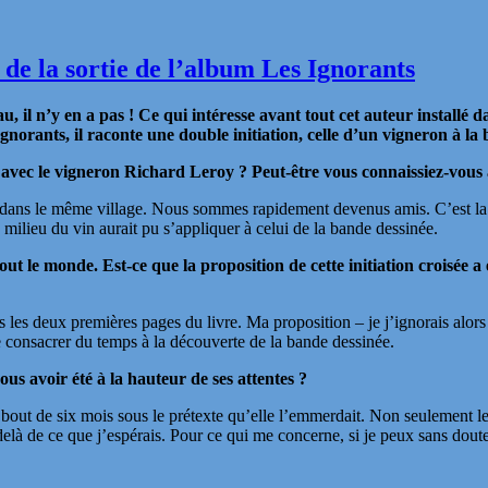
de la sortie de l’album Les Ignorants
l n’y en a pas ! Ce qui intéresse avant tout cet auteur installé dans
Ignorants, il raconte une double initiation, celle d’un vigneron à la
avec le vigneron Richard Leroy ? Peut-être vous connaissiez-vous 
 dans le même village. Nous sommes rapidement devenus amis. C’est la faç
u milieu du vin aurait pu s’appliquer à celui de la bande dessinée.
out le monde. Est-ce que la proposition de cette initiation croisée 
 les deux premières pages du livre. Ma proposition – je j’ignorais alors
 de consacrer du temps à la découverte de la bande dessinée.
us avoir été à la hauteur de ses attentes ?
au bout de six mois sous le prétexte qu’elle l’emmerdait. Non seulement l
-delà de ce que j’espérais. Pour ce qui me concerne, si je peux sans doute