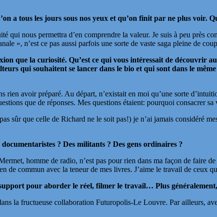
u’on a tous les jours sous nos yeux et qu’on finit par ne plus voir. 
acuité qui nous permettra d’en comprendre la valeur. Je suis à peu près 
nale », n’est ce pas aussi parfois une sorte de vaste saga pleine de cou
exion que la curiosité. Qu’est ce qui vous intéressait de découvrir a
teurs qui souhaitent se lancer dans le bio et qui sont dans le mêm
rien avoir préparé. Au départ, n’existait en moi qu’une sorte d’intuition 
 questions que de réponses. Mes questions étaient: pourquoi consacrer sa vi
uis pas sûr que celle de Richard ne le soit pas!) je n’ai jamais considéré
 d
ocumentaristes ? Des militants ? Des gens ordinaires ?
el Mermet, homme de radio, n’est pas pour rien dans ma façon de faire d
rien de commun avec la teneur de mes livres. J’aime le travail de ceux qu
upport pour aborder le réel, filmer le travail… Plus généralement, 
a dans la fructueuse collaboration Futuropolis-Le Louvre. Par ailleurs, 