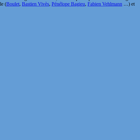
le (
Boulet
,
Bastien Vivès
,
Pénélope Bagieu
,
Fabien Vehlmann
…) et