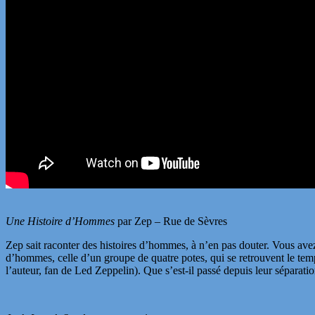
Une Histoire d’Hommes
par Zep – Rue de Sèvres
Zep sait raconter des histoires d’hommes, à n’en pas douter. Vous avez
d’hommes, celle d’un groupe de quatre potes, qui se retrouvent le tem
l’auteur, fan de Led Zeppelin). Que s’est-il passé depuis leur séparatio