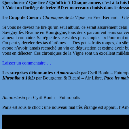
Que choisir ? Que lire ? Qu’offrir ? Chaque année, c’est à la fois l
? Voici un florilège de treize BD et morceaux choisis dans le dess
Le Coup de Coeur :
Chroniques de la Vigne
par Fred Bernard – Glé
Si vous ne deviez ne lire qu’un seul album, ce serait assurément celui
Savigny-lès-Beaune en Bourgogne, tous deux parcourent leurs souveni
aimerait connaître. Sa règle de vie est des plus simples : « Pour moi un 
On peut y déceler des tas d’arômes … Des petits fruits rouges, du si
avoue n’avoir jamais recraché un vin en dégustation et estime avoir bu 
vous en délecter. Ces chroniques de la Vigne sont un excellent millés
Laisser un commentaire …
Les surprises détonnantes :
Amorostasia
par Cyril Bonin – Futurop
Khronika (t 1&2)
par Bourgeron & Ricard – Air Libre,
Paco les mai
Amorostasia
par Cyril Bonin – Futuropolis
Paris est sous le choc : une nouveau mal très étrange est apparu, l’Am