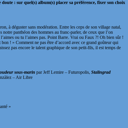
e doute : sur quel(s) album(s) placer sa préférence, fixer son choix
on, à déguster sans modération. Entre les ceps de son village natal,
s notre panthéon des hommes au franc-parler, de ceux que l’on
tu l’aimes ou tu l’aimes pas. Point Barre. Vrai ou Faux ?! Oh bien sûr !
st bon ! » Comment ne pas être d’accord avec ce grand goûteur qui
ssez pas encore le talent graphique de son petit-fils, il est temps de
oudeur sous-marin
par Jeff Lemire – Futuropolis,
Stalingrad
nzàlez – Air Libre
santé »