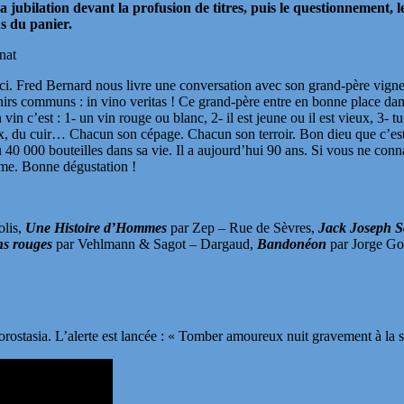
a jubilation devant la profusion de titres, puis le questionnement, l
us du panier.
nat
-ci. Fred Bernard nous livre une conversation avec son grand-père vigner
rs communs : in vino veritas ! Ce grand-père entre en bonne place dan
vin c’est : 1- un vin rouge ou blanc, 2- il est jeune ou il est vieux, 3- 
lex, du cuir… Chacun son cépage. Chacun son terroir. Bon dieu que c’e
40 000 bouteilles dans sa vie. Il a aujourd’hui 90 ans. Si vous ne connai
ime. Bonne dégustation !
olis,
Une Histoire d’Hommes
par Zep – Rue de Sèvres,
Jack Joseph S
ns rouges
par Vehlmann & Sagot – Dargaud,
Bandonéon
par Jorge Go
orostasia. L’alerte est lancée : « Tomber amoureux nuit gravement à la 