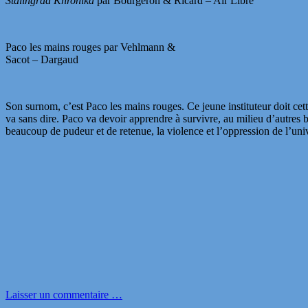
Stalingrad Khronika
par Bourgeron & Ricard – Air Libre
Paco les mains rouges par Vehlmann &
Sacot – Dargaud
Son surnom, c’est Paco les mains rouges. Ce jeune instituteur doit ce
va sans dire. Paco va devoir apprendre à survivre, au milieu d’autres b
beaucoup de pudeur et de retenue, la violence et l’oppression de l’uni
Laisser un commentaire …