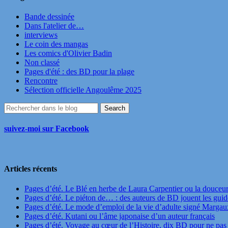
Bande dessinée
Dans l'atelier de…
interviews
Le coin des mangas
Les comics d'Olivier Badin
Non classé
Pages d'été : des BD pour la plage
Rencontre
Sélection officielle Angoulême 2025
suivez-moi sur Facebook
Articles récents
Pages d’été. Le Blé en herbe de Laura Carpentier ou la douceu
Pages d’été. Le piéton de… : des auteurs de BD jouent les guide
Pages d’été. Le mode d’emploi de la vie d’adulte signé Marga
Pages d’été. Kutani ou l’âme japonaise d’un auteur français
Pages d’été. Voyage au cœur de l’Histoire, dix BD pour ne pas 