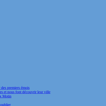
r des premiers émois
s et nous font découvrir leur ville
ux Motin
oublier