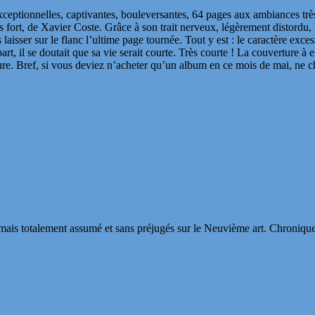
xceptionnelles, captivantes, bouleversantes, 64 pages aux ambiances très
 très fort, de Xavier Coste. Grâce à son trait nerveux, légèrement distord
s laisser sur le flanc l’ultime page tournée. Tout y est : le caractère ex
rt, il se doutait que sa vie serait courte. Très courte ! La couverture à 
ture. Bref, si vous deviez n’acheter qu’un album en ce mois de mai, ne c
s totalement assumé et sans préjugés sur le Neuvième art. Chroniques, in