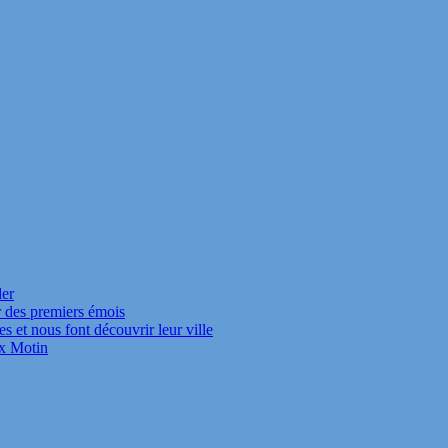
der
r des premiers émois
s et nous font découvrir leur ville
ux Motin