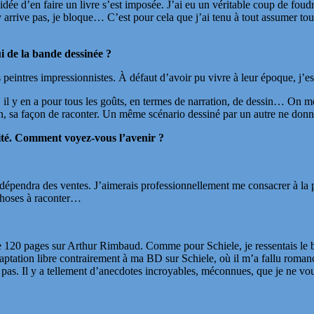
dée d’en faire un livre s’est imposée. J’ai eu un véritable coup de foud
y arrive pas, je bloque… C’est pour cela que j’ai tenu à tout assumer tou
i de la bande dessinée ?
es peintres impressionnistes. À défaut d’avoir pu vivre à leur époque, j
 il y en a pour tous les goûts, en termes de narration, de dessin… On me
ssin, sa façon de raconter. Un même scénario dessiné par un autre ne do
raité. Comment voyez-vous l’avenir ?
dépendra des ventes. J’aimerais professionnellement me consacrer à la pe
s choses à raconter…
 de 120 pages sur Arthur Rimbaud. Comme pour Schiele, je ressentais le
daptation libre contrairement à ma BD sur Schiele, où il m’a fallu roman
s. Il y a tellement d’anecdotes incroyables, méconnues, que je ne voulai