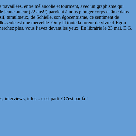
 travaillées, entre mélancolie et tourment, avec un graphisme qui
u, le jeune auteur (22 ans!!) parvient à nous plonger corps et âme dans
cessif, tumultueux, de Schielle, son égocentrisme, ce sentiment de
elle-seule est une merveille. On y lit toute la fureur de vivre d’Egon
herchez plus, vous l’avez devant les yeux. En librairie le 23 mai. E.G.
terviews, infos... c'est parti ? C'est par là !