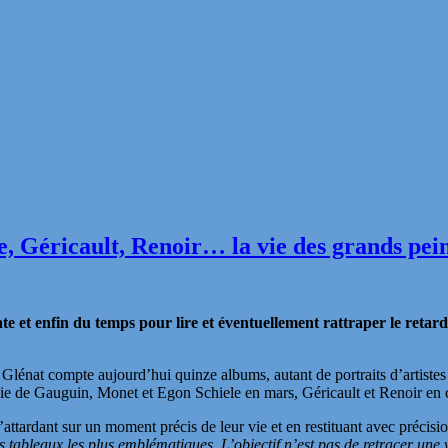
e, Géricault, Renoir… la vie des grands pei
nte et enfin du temps pour lire et éventuellement rattraper le retard.
 Glénat compte aujourd’hui quinze albums, autant de portraits d’artistes
ie de Gauguin, Monet et Egon Schiele en mars, Géricault et Renoir en c
s’attardant sur un moment précis de leur vie et en restituant avec précisio
es tableaux les plus emblématiques. L’objectif n’est pas de retracer une 