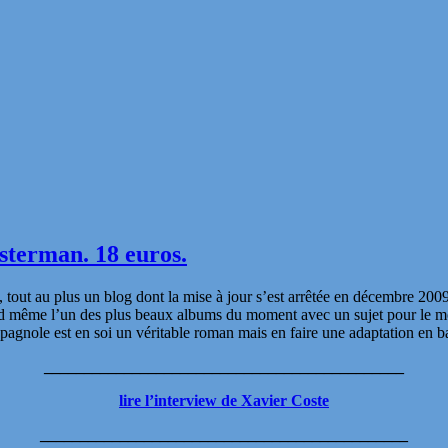
sterman. 18 euros.
 tout au plus un blog dont la mise à jour s’est arrêtée en décembre 2009
même l’un des plus beaux albums du moment avec un sujet pour le moin
spagnole est en soi un véritable roman mais en faire une adaptation en b
_____________________________________________
lire l’interview de Xavier Coste
______________________________________________