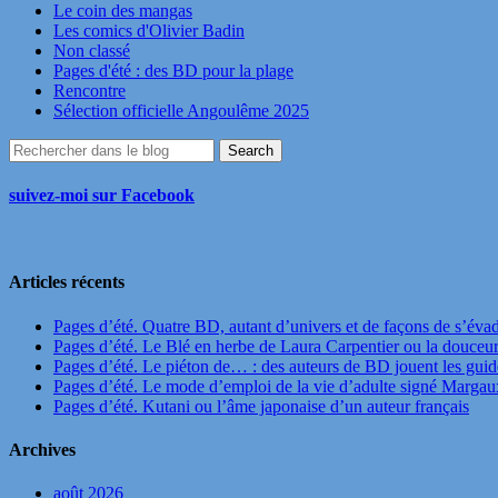
Le coin des mangas
Les comics d'Olivier Badin
Non classé
Pages d'été : des BD pour la plage
Rencontre
Sélection officielle Angoulême 2025
suivez-moi sur Facebook
Articles récents
Pages d’été. Quatre BD, autant d’univers et de façons de s’éva
Pages d’été. Le Blé en herbe de Laura Carpentier ou la douceu
Pages d’été. Le piéton de… : des auteurs de BD jouent les guide
Pages d’été. Le mode d’emploi de la vie d’adulte signé Marga
Pages d’été. Kutani ou l’âme japonaise d’un auteur français
Archives
août 2026