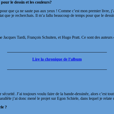
our le dessin et les couleurs?
t pour que ça ne saute pas aux yeux ! Comme c’est mon premier livre, j’
at que je recherchais. Il m’a fallu beaucoup de temps pour que le dessin s
 Jacques Tardi, François Schuiten, et Hugo Pratt. Ce sont des auteurs q
_________________________________________________
Lire la chronique de l’album
_________________________________________________
sécurité. J’ai toujours voulu faire de la bande-dessinée, alors c’est tou
rallèle j’ai donc mené le projet sur Egon Schiele, dans lequel je relat
ele ?