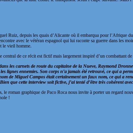
uel Ruiz, depuis les quais d’Alicante où il embarqua pour l’Afrique du 
contre avec le vétéran espagnol qui lui raconte sa guerre dans les moindr
et le vieil homme.
ge central de ce récit est fictif mais largement inspiré d’un combattan
dans les carnets de route du capitaine de la Nueve, Raymond Dronne.
les lignes ennemies. Son corps n’a jamais été retrouvé, ce qui a permis 
e nom de Miguel Campos était certainement un faux nom, ce qui a rendu
en que cette interview soit fictive, j’ai tenté d’être très cohérent a
ris, le roman graphique de Paco Roca nous invite à porter un regard nouv
nole !