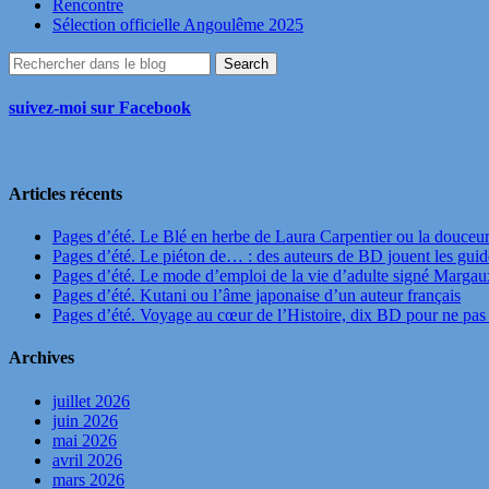
Rencontre
Sélection officielle Angoulême 2025
suivez-moi sur Facebook
Articles récents
Pages d’été. Le Blé en herbe de Laura Carpentier ou la douceu
Pages d’été. Le piéton de… : des auteurs de BD jouent les guide
Pages d’été. Le mode d’emploi de la vie d’adulte signé Marga
Pages d’été. Kutani ou l’âme japonaise d’un auteur français
Pages d’été. Voyage au cœur de l’Histoire, dix BD pour ne pas 
Archives
juillet 2026
juin 2026
mai 2026
avril 2026
mars 2026