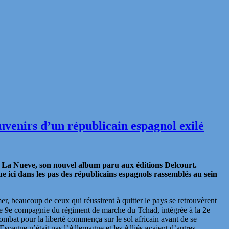
uvenirs d’un républicain espagnol exilé
c
La Nueve,
son nouvel album paru aux éditions Delcourt.
e ici dans les pas des républicains espagnols rassemblés au sein
er, beaucoup de ceux qui réussirent à quitter le pays se retrouvèrent
use 9e compagnie du régiment de marche du Tchad, intégrée à la 2e
mbat pour la liberté commença sur le sol africain avant de se
’Espagne n’était pas l’Allemagne et les Alliés avaient d’autres