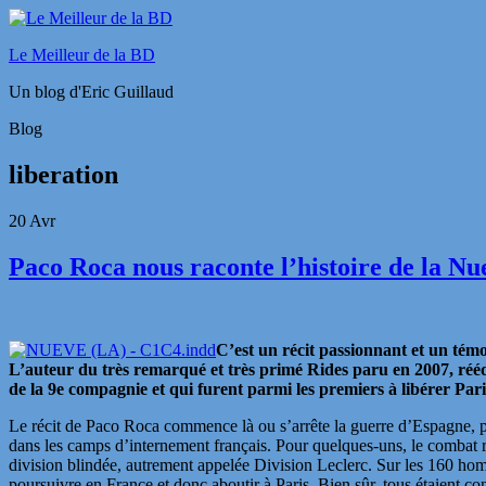
Le Meilleur de la BD
Un blog d'Eric Guillaud
Blog
liberation
20
Avr
Paco Roca nous raconte l’histoire de la Nu
C’est un récit passionnant et un t
L’auteur du très remarqué et très primé Rides paru en 2007, réédi
de la 9e compagnie et qui furent parmi les premiers à libérer Pari
Le récit de Paco Roca commence là ou s’arrête la guerre d’Espagne, par 
dans les camps d’internement français. Pour quelques-uns, le combat 
division blindée, autrement appelée Division Leclerc. Sur les 160 hom
poursuivre en France et donc aboutir à Paris. Bien sûr, tous étaient con