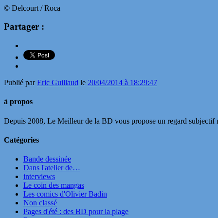
© Delcourt / Roca
Partager :
Publié par
Eric Guillaud
le
20/04/2014 à 18:29:47
à propos
Depuis 2008, Le Meilleur de la BD vous propose un regard subjectif mai
Catégories
Bande dessinée
Dans l'atelier de…
interviews
Le coin des mangas
Les comics d'Olivier Badin
Non classé
Pages d'été : des BD pour la plage