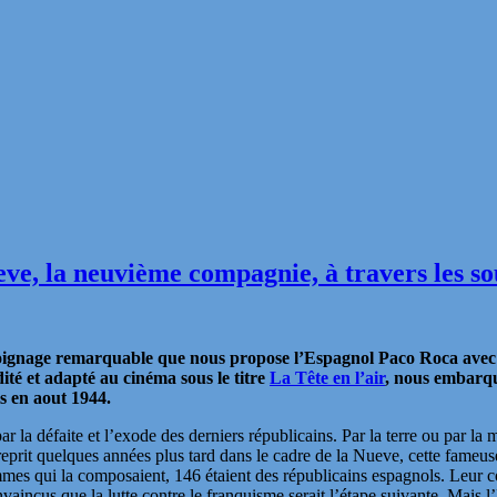
eve, la neuvième compagnie, à travers les so
émoignage remarquable que nous propose l’Espagnol Paco Roca ave
té et adapté au cinéma sous le titre
La Tête en l’air
, nous embarqu
s en aout 1944.
la défaite et l’exode des derniers républicains. Par la terre ou par la m
reprit quelques années plus tard dans le cadre de la Nueve, cette fame
mes qui la composaient, 146 étaient des républicains espagnols. Leur co
vaincus que la lutte contre le franquisme serait l’étape suivante. Mais l