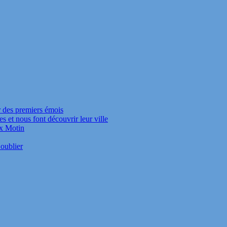
r des premiers émois
s et nous font découvrir leur ville
ux Motin
oublier