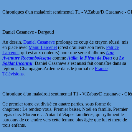
Chroniques d'un maladroit sentimental T1 - V.Zabus/D.Casanave - Gl
Daniel Casanave - Dargaud
Au dessin,
Daniel Casanave
prolonge ce coup de crayon réussi, mis
en place avec
Manu Larcenet
(c’est d’ailleurs son frère,
Patrice
Larcenet
, qui est aux couleurs) pour une série d’albums
Une
Aventure Rocambolesque
comme
Attila, le Fléau de Dieu
ou
Le
Soldat Inconnu
. Daniel Casanave s’est aussi fait connaître dans sa
région la Champagne-Ardenne dans le journal de
France
Télévisions
.
Chronique d'un maladroit sentimental T1 - V.Zabus/D.casanave - Glé
Ce premier tome est divisé en quatre parties, sous forme de
chapitres : Le rendez-vous, Premier baiser, Noël en famille, Premier
repas chez Florence… Autant d’étapes familières, qui rythment le
parcours de ce tendre vers cette femme plus âgée que lui et mère de
trois enfants.