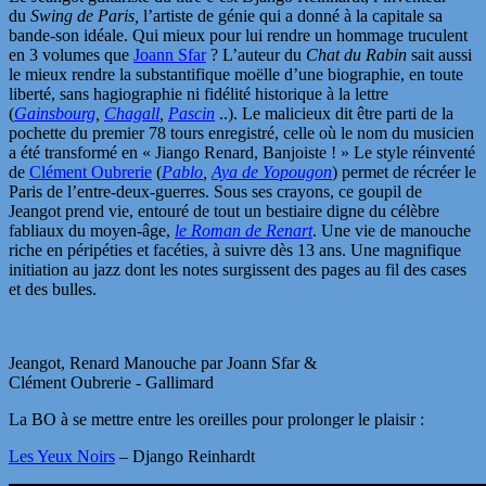
du
Swing de Paris,
l’artiste de génie qui a donné à la capitale sa
bande-son idéale. Qui mieux pour lui rendre un hommage truculent
en 3 volumes que
Joann Sfar
? L’auteur du
Chat du Rabin
sait aussi
le mieux rendre la substantifique moëlle d’une biographie, en toute
liberté, sans hagiographie ni fidélité historique à la lettre
(
Gainsbourg
,
Chagall
,
Pascin
..). Le malicieux dit être parti de la
pochette du premier 78 tours enregistré, celle où le nom du musicien
a été transformé en « Jiango Renard, Banjoiste ! » Le style réinventé
de
Clément Oubrerie
(
Pablo
,
Aya de Yopougon
) permet de récréer le
Paris de l’entre-deux-guerres. Sous ses crayons, ce goupil de
Jeangot prend vie, entouré de tout un bestiaire digne du célèbre
fabliaux du moyen-âge,
le Roman de Renart
. Une vie de manouche
riche en péripéties et facéties, à suivre dès 13 ans. Une magnifique
initiation au jazz dont les notes surgissent des pages au fil des cases
et des bulles.
Jeangot, Renard Manouche par Joann Sfar &
Clément Oubrerie - Gallimard
La BO à se mettre entre les oreilles pour prolonger le plaisir :
Les Yeux Noirs
– Django Reinhardt