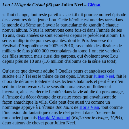
Lou ! L’Age de Cristal (t6)
par Julien Neel –
Glénat
« Tout change, tout reste pareil » … est-il dit pour ce nouvel épisode
des aventures de la jeune Lou. Cette héroïne est une des rares dans
le monde du 9ème art à avoir la particularité de grandir à chaque
nouvel album. Nous la retrouvons cette fois-ci dans l’année de ses
16 ans, deux années se sont écoulées depuis le précédent album. La
série, multiprimée pour ses qualités, dont le Prix Jeunesse du
Festival d’Angoulême en 2005 et 2010, rassemble des dizaines de
milliers de fans ((400 000 exemplaires du tome 1 ont été vendus),
des filles surtout, mais aussi des garçons, qui évoluent avec Lou
depuis près de 10 ans (1,6 million d’albums de la série au total).
Qu’est ce que devenir adulte ? Quelles peurs et angoisses cela
suscite-t-il ? Tel est le thème de cet opus. L’auteur
Julien Neel
, fait le
choix de dérouter totalement ses lecteurs habituels et peut-être d’en
séduire de nouveaux. Une sensation ouateuse, un flottement
incertain, ainsi est décrite l’entrée dans la vie adulte du personnage,
à l’image du décor étrange de cristaux roses qui envahissent de
façon anarchique la ville. Cela peut être aussi vu comme un
hommage appuyé à
L’écume des Jours
de
Boris Vian
, tout comme
l’incursion du fantastique dans le réel présent dans l’oeuvre du
romancier japonais
Haruki Murakami
(
Kafka sur le rivage, 1Q84
),
deux auteurs de chevet pour Julien Neel.