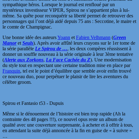
sympathique héros. Lorsque le journal est renfloué par un
mystérieux investisseur VIPER, Spirou ne s’appartient plus à lui-
même. Sa quête pour reconquérir sa liberté permet de retrouver des
personnages qui l’ont déjà aidé depuis 75 ans : Seccotine, le maire et
le comte de Champignac.
Une bonne idée des auteurs
Yoann
et
Fabien Velhmann
(
Green
Manor
et
Seuls
). Après avoir affûté leurs crayons sur le 1er tome de
la série parallèle
Le Spirou de …
, les deux compères réussissent à
donner un souffle nouveau à la série originale à leur 3ème tentative
(
Alerte aux Zorkons
,
La Face Cachée du Z
). Une modernisation
du style tout en respectant une certaine tradition mise en place par
Franquin
, tel est le point d’équilibre que semble avoir enfin trouvé
ce nouveau duo, pour perpétuer le plaisir de lire les aventures du
célèbre groom.
Spirou et Fantasio t53 - Dupuis
Même si le dénouement de l’histoire est bien trop rapide (Ah la
contrainte des 48 pages !!!), ce nouvel opus reste un album de
qualité avec une couverture surprenante, à acheter et à offrir à tous,
en attendant la suite déjà annoncée à la fin en guise de « à suivre »
…