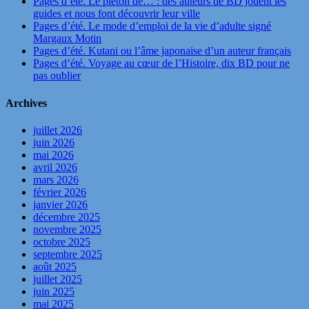
Pages d’été. Le piéton de… : des auteurs de BD jouent les
guides et nous font découvrir leur ville
Pages d’été. Le mode d’emploi de la vie d’adulte signé
Margaux Motin
Pages d’été. Kutani ou l’âme japonaise d’un auteur français
Pages d’été. Voyage au cœur de l’Histoire, dix BD pour ne
pas oublier
Archives
juillet 2026
juin 2026
mai 2026
avril 2026
mars 2026
février 2026
janvier 2026
décembre 2025
novembre 2025
octobre 2025
septembre 2025
août 2025
juillet 2025
juin 2025
mai 2025