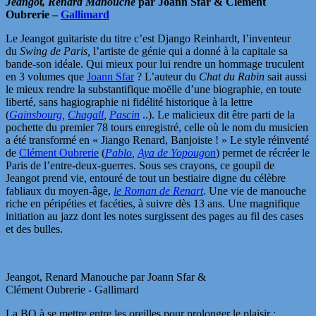
Jeangot, Renard Manouche
par Joann Sfar & Clément
Oubrerie –
Gallimard
Le Jeangot guitariste du titre c’est Django Reinhardt, l’inventeur
du
Swing de Paris,
l’artiste de génie qui a donné à la capitale sa
bande-son idéale. Qui mieux pour lui rendre un hommage truculent
en 3 volumes que
Joann Sfar
? L’auteur du
Chat du Rabin
sait aussi
le mieux rendre la substantifique moëlle d’une biographie, en toute
liberté, sans hagiographie ni fidélité historique à la lettre
(
Gainsbourg
,
Chagall
,
Pascin
..). Le malicieux dit être parti de la
pochette du premier 78 tours enregistré, celle où le nom du musicien
a été transformé en « Jiango Renard, Banjoiste ! » Le style réinventé
de
Clément Oubrerie
(
Pablo
,
Aya de Yopougon
) permet de récréer le
Paris de l’entre-deux-guerres. Sous ses crayons, ce goupil de
Jeangot prend vie, entouré de tout un bestiaire digne du célèbre
fabliaux du moyen-âge,
le Roman de Renart
. Une vie de manouche
riche en péripéties et facéties, à suivre dès 13 ans. Une magnifique
initiation au jazz dont les notes surgissent des pages au fil des cases
et des bulles.
Jeangot, Renard Manouche par Joann Sfar &
Clément Oubrerie - Gallimard
La BO à se mettre entre les oreilles pour prolonger le plaisir :