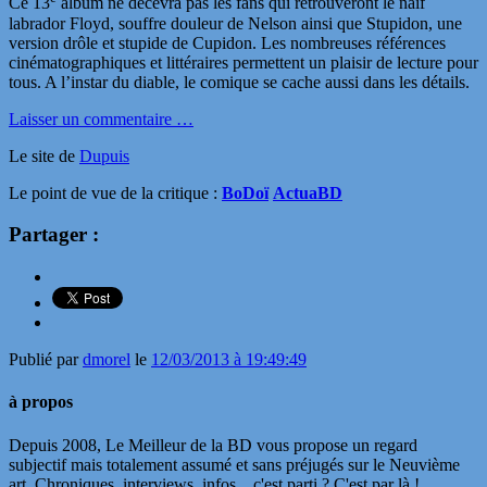
Ce 13
album ne décevra pas les fans qui retrouveront le naïf
labrador Floyd, souffre douleur de Nelson ainsi que Stupidon, une
version drôle et stupide de Cupidon. Les nombreuses références
cinématographiques et littéraires permettent un plaisir de lecture pour
tous. A l’instar du diable, le comique se cache aussi dans les détails.
Laisser un commentaire …
Le site de
Dupuis
Le point de vue de la critique :
BoDoï
ActuaBD
Partager :
Publié par
dmorel
le
12/03/2013 à 19:49:49
à propos
Depuis 2008, Le Meilleur de la BD vous propose un regard
subjectif mais totalement assumé et sans préjugés sur le Neuvième
art. Chroniques, interviews, infos... c'est parti ? C'est par là !