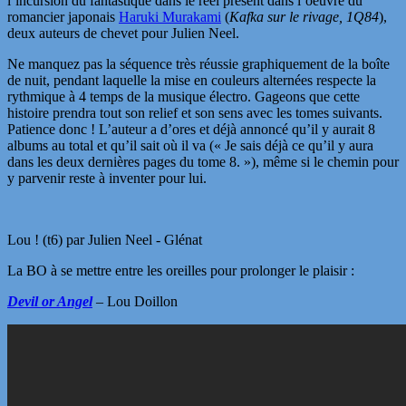
l’incursion du fantastique dans le réel présent dans l’oeuvre du
romancier japonais
Haruki Murakami
(
Kafka sur le rivage, 1Q84
),
deux auteurs de chevet pour Julien Neel.
Ne manquez pas la séquence très réussie graphiquement de la boîte
de nuit, pendant laquelle la mise en couleurs alternées respecte la
rythmique à 4 temps de la musique électro. Gageons que cette
histoire prendra tout son relief et son sens avec les tomes suivants.
Patience donc ! L’auteur a d’ores et déjà annoncé qu’il y aurait 8
albums au total et qu’il sait où il va (« Je sais déjà ce qu’il y aura
dans les deux dernières pages du tome 8. »), même si le chemin pour
y parvenir reste à inventer pour lui.
Lou ! (t6) par Julien Neel - Glénat
La BO à se mettre entre les oreilles pour prolonger le plaisir :
Devil or Angel
– Lou Doillon