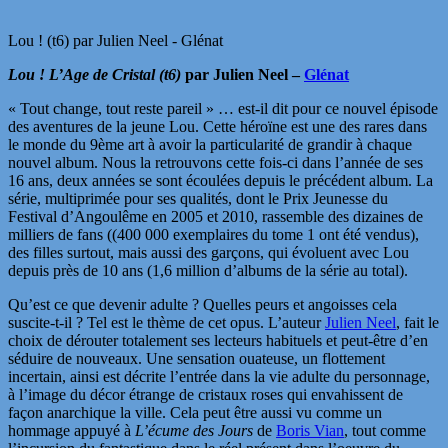
Lou ! (t6) par Julien Neel - Glénat
Lou ! L’Age de Cristal (t6)
par Julien Neel –
Glénat
« Tout change, tout reste pareil » … est-il dit pour ce nouvel épisode
des aventures de la jeune Lou. Cette héroïne est une des rares dans
le monde du 9ème art à avoir la particularité de grandir à chaque
nouvel album. Nous la retrouvons cette fois-ci dans l’année de ses
16 ans, deux années se sont écoulées depuis le précédent album. La
série, multiprimée pour ses qualités, dont le Prix Jeunesse du
Festival d’Angoulême en 2005 et 2010, rassemble des dizaines de
milliers de fans ((400 000 exemplaires du tome 1 ont été vendus),
des filles surtout, mais aussi des garçons, qui évoluent avec Lou
depuis près de 10 ans (1,6 million d’albums de la série au total).
Qu’est ce que devenir adulte ? Quelles peurs et angoisses cela
suscite-t-il ? Tel est le thème de cet opus. L’auteur
Julien Neel
, fait le
choix de dérouter totalement ses lecteurs habituels et peut-être d’en
séduire de nouveaux. Une sensation ouateuse, un flottement
incertain, ainsi est décrite l’entrée dans la vie adulte du personnage,
à l’image du décor étrange de cristaux roses qui envahissent de
façon anarchique la ville. Cela peut être aussi vu comme un
hommage appuyé à
L’écume des Jours
de
Boris Vian
, tout comme