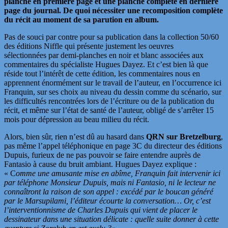
planche en première page et une planche complète en dernière
page du journal. De quoi nécessiter une recomposition complète
du récit au moment de sa parution en album.
Pas de souci par contre pour sa publication dans la collection 50/60
des éditions Niffle qui présente justement les oeuvres
sélectionnées par demi-planches en noir et blanc associées aux
commentaires du spécialiste Hugues Dayez. Et c’est bien là que
réside tout l’intérêt de cette édition, les commentaires nous en
apprennent énormément sur le travail de l’auteur, en l’occurrence ici
Franquin, sur ses choix au niveau du dessin comme du scénario, sur
les difficultés rencontrées lors de l’écriture ou de la publication du
récit, et même sur l’état de santé de l’auteur, obligé de s’arrêter 15
mois pour dépression au beau milieu du récit.
Alors, bien sûr, rien n’est dû au hasard dans
QRN sur Bretzelburg
,
pas même l’appel téléphonique en page 3C du directeur des éditions
Dupuis, furieux de ne pas pouvoir se faire entendre auprès de
Fantasio à cause du bruit ambiant. Hugues Dayez explique :
« C
omme une amusante mise en abîme, Franquin fait intervenir ici
par téléphone Monsieur Dupuis, mais ni Fantasio, ni le lecteur ne
connaîtront la raison de son appel : excédé par le boucan généré
par le Marsupilami, l’éditeur écourte la conversation… Or, c’est
l’interventionnisme de Charles Dupuis qui vient de placer le
dessinateur dans une situation délicate : quelle suite donner à cette