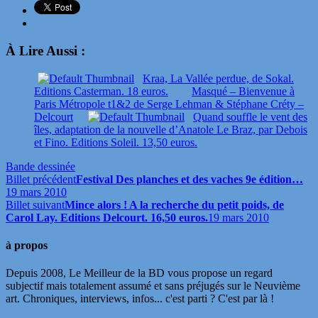
À Lire Aussi :
Kraa, La Vallée perdue, de Sokal.
Editions Casterman. 18 euros.
Masqué – Bienvenue à
Paris Métropole t1&2 de Serge Lehman & Stéphane Créty –
Delcourt
Quand souffle le vent des
îles, adaptation de la nouvelle d’Anatole Le Braz, par Debois
et Fino. Editions Soleil. 13,50 euros.
Bande dessinée
Billet précédent
Festival Des planches et des vaches 9e édition…
19 mars 2010
Billet suivant
Mince alors ! A la recherche du petit poids, de
Carol Lay. Editions Delcourt. 16,50 euros.
19 mars 2010
à propos
Depuis 2008, Le Meilleur de la BD vous propose un regard
subjectif mais totalement assumé et sans préjugés sur le Neuvième
art. Chroniques, interviews, infos... c'est parti ? C'est par là !