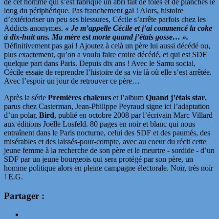
de cet homme qui s’est fabriqué un abri fait de tôles et de planches le
long du périphérique. Pas franchement gai ! Alors, histoire
d’extérioriser un peu ses blessures, Cécile s’arrête parfois chez les
Addicts anonymes.
« Je m’appelle Cécile et j’ai commencé la coke
à dix-huit ans. Ma mère est morte quand j’étais gosse… ».
Définitivement pas gai ! Ajoutez à celà un père lui aussi décédé ou,
plus exactement, qu’on a voulu faire croire décédé, et qui est SDF
quelque part dans Paris. Depuis dix ans ! Avec le Samu social,
Cécile essaie de reprendre l’histoire de sa vie là où elle s’est arrêtée.
Avec l’espoir un jour de retrouver ce père…
Après la série
Premières chaleurs
et l’album
Quand j’étais star
,
parus chez Casterman, Jean-Philippe Peyraud signe ici l’adaptation
d’un polar,
Bird
, publié en octobre 2008 par l’écrivain Marc Villard
aux éditions Joëlle Losfeld. 80 pages en noir et blanc qui nous
entraînent dans le Paris nocturne, celui des SDF et des paumés, des
misérables et des laissés-pour-compte, avec au coeur du récit cette
jeune femme à la recherche de son père et le meurtre - sordide - d’un
SDF par un jeune bourgeois qui sera protégé par son père, un
homme politique alors en pleine campagne électorale. Noir, très noir
! E.G.
Partager :