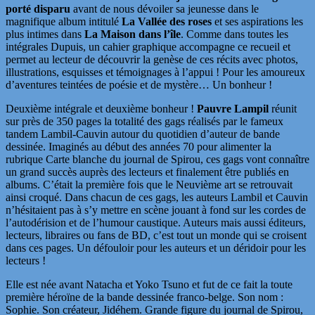
porté disparu
avant de nous dévoiler sa jeunesse dans le
magnifique album intitulé
La Vallée des roses
et ses aspirations les
plus intimes dans
La Maison dans l’île
. Comme dans toutes les
intégrales Dupuis, un cahier graphique accompagne ce recueil et
permet au lecteur de découvrir la genèse de ces récits avec photos,
illustrations, esquisses et témoignages à l’appui ! Pour les amoureux
d’aventures teintées de poésie et de mystère… Un bonheur !
Deuxième intégrale et deuxième bonheur !
Pauvre Lampil
réunit
sur près de 350 pages la totalité des gags réalisés par le fameux
tandem Lambil-Cauvin autour du quotidien d’auteur de bande
dessinée. Imaginés au début des années 70 pour alimenter la
rubrique Carte blanche du journal de Spirou, ces gags vont connaître
un grand succès auprès des lecteurs et finalement être publiés en
albums. C’était la première fois que le Neuvième art se retrouvait
ainsi croqué. Dans chacun de ces gags, les auteurs Lambil et Cauvin
n’hésitaient pas à s’y mettre en scène jouant à fond sur les cordes de
l’autodérision et de l’humour caustique. Auteurs mais aussi éditeurs,
lecteurs, libraires ou fans de BD, c’est tout un monde qui se croisent
dans ces pages. Un défouloir pour les auteurs et un déridoir pour les
lecteurs !
Elle est née avant Natacha et Yoko Tsuno et fut de ce fait la toute
première héroïne de la bande dessinée franco-belge. Son nom :
Sophie. Son créateur, Jidéhem. Grande figure du journal de Spirou,