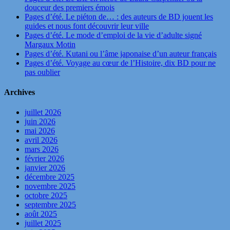
douceur des premiers émois
Pages d’été. Le piéton de… : des auteurs de BD jouent les
guides et nous font découvrir leur ville
Pages d’été. Le mode d’emploi de la vie d’adulte signé
Margaux Motin
Pages d’été. Kutani ou l’âme japonaise d’un auteur français
Pages d’été. Voyage au cœur de l’Histoire, dix BD pour ne
pas oublier
Archives
juillet 2026
juin 2026
mai 2026
avril 2026
mars 2026
février 2026
janvier 2026
décembre 2025
novembre 2025
octobre 2025
septembre 2025
août 2025
juillet 2025