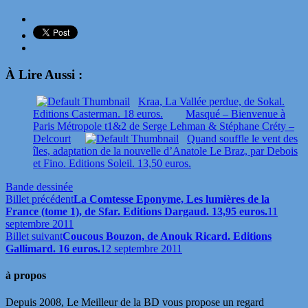
À Lire Aussi :
Kraa, La Vallée perdue, de Sokal.
Editions Casterman. 18 euros.
Masqué – Bienvenue à
Paris Métropole t1&2 de Serge Lehman & Stéphane Créty –
Delcourt
Quand souffle le vent des
îles, adaptation de la nouvelle d’Anatole Le Braz, par Debois
et Fino. Editions Soleil. 13,50 euros.
Bande dessinée
Billet précédent
La Comtesse Eponyme, Les lumières de la
France (tome 1), de Sfar. Editions Dargaud. 13,95 euros.
11
septembre 2011
Billet suivant
Coucous Bouzon, de Anouk Ricard. Editions
Gallimard. 16 euros.
12 septembre 2011
à propos
Depuis 2008, Le Meilleur de la BD vous propose un regard