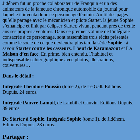
Jidéhem fut un proche collaborateur de Franquin et un des
animateurs de la fameuse chronique automobile du journal pour
laquelle il inventa donc ce personnage féminin. Au fil des pages
qu’elle partage avec le mécanicien et pilote Starter, la jeune Sophie
s’émancipe et finit par éclipser Starter, vivant pendant près de trente
ans ses propres aventures. Dans ce premier volume de l’intégrale
consacrée à ce personnage, sont rassemblés trois récits présentés
comme le socle de ce que deviendra plus tard la série
Sophie
: à
savoir
Starter contre les casseurs
,
L’œuf de Karamazout
et
La
Maison d’en face
. En prime, bien entendu, l’habituel et
indispensable cahier graphique avec photos, illustrations,
couvertures…
Dans le détail :
Intégrale Théodore Poussin
(tome 2), de Le Gall. Editions
Dupuis. 24 euros.
Intégrale Pauvre Lampil
, de Lambil et Cauvin. Editions Dupuis.
39 euros.
De Starter à Sophie, Intégrale Sophie
(tome 1), de Jidéhem.
Editions Dupuis. 28 euros.
Partager :