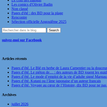
Le coin des mangas
Les comics d'Olivier Badin
Non classé
Pages d'été : des BD pour la plage
Rencontre
Sélection officielle Angoulême 2025
suivez-moi sur Facebook
Articles récents
Pages d’été. Le Blé en herbe de Laura Carpentier ou la douceu
Pages d’été. Le piéton de… : des auteurs de BD jouent les guide
Pages d’été. Le mode d’emploi de la vie d’adulte signé Marga
Pages d’été. Kutani ou l’âme japonaise d’un auteur français
Pages d’été. Voyage au cœur de l’Histoire, dix BD pour ne pas 
Archives
juillet 2026