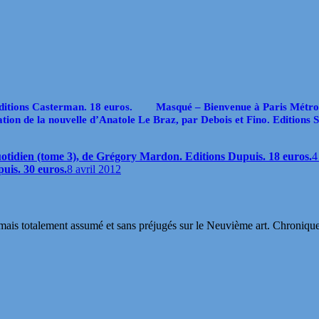
ditions Casterman. 18 euros.
Masqué – Bienvenue à Paris Métro
ation de la nouvelle d’Anatole Le Braz, par Debois et Fino. Editions S
tidien (tome 3), de Grégory Mardon. Editions Dupuis. 18 euros.
4
uis. 30 euros.
8 avril 2012
s totalement assumé et sans préjugés sur le Neuvième art. Chroniques, in