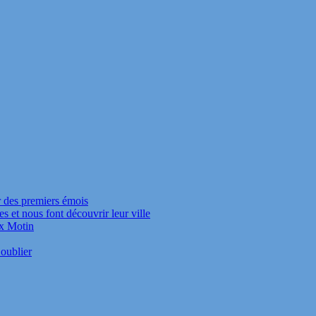
r des premiers émois
s et nous font découvrir leur ville
ux Motin
oublier