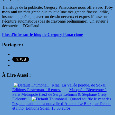
Transfuge de la publicité, Grégory Panaccione nous offre avec
Toby
mon ami
un récit graphique muet d’une très grande finesse, drôle,
insouciant, poétique, avec un dessin nerveux et expressif basé sur
l’écriture automatique (pas de crayonné préliminaire). Un auteur à
découvrir… EGuillaud
Plus d’infos sur le blog de Gregory Panaccione
Partager :
À Lire Aussi :
Kraa, La Vallée perdue, de Sokal.
Editions Casterman. 18 euros.
Masqué – Bienvenue à
Paris Métropole t1&2 de Serge Lehman & Stéphane Créty –
Delcourt
Quand souffle le vent des
îles, adaptation de la nouvelle d’Anatole Le Braz, par Debois
et Fino. Editions Soleil. 13,50 euros.