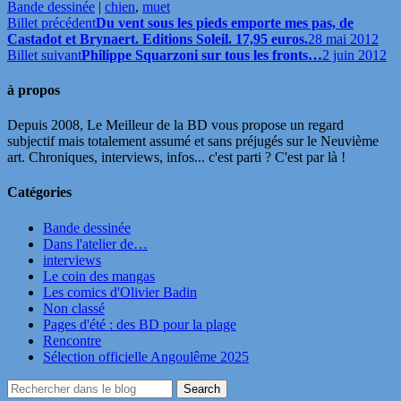
Bande dessinée
|
chien
,
muet
Billet précédent
Du vent sous les pieds emporte mes pas, de
Castadot et Brynaert. Editions Soleil. 17,95 euros.
28 mai 2012
Billet suivant
Philippe Squarzoni sur tous les fronts…
2 juin 2012
à propos
Depuis 2008, Le Meilleur de la BD vous propose un regard
subjectif mais totalement assumé et sans préjugés sur le Neuvième
art. Chroniques, interviews, infos... c'est parti ? C'est par là !
Catégories
Bande dessinée
Dans l'atelier de…
interviews
Le coin des mangas
Les comics d'Olivier Badin
Non classé
Pages d'été : des BD pour la plage
Rencontre
Sélection officielle Angoulême 2025