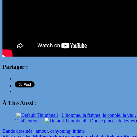
Partager :
À Lire Aussi :
L’homme, la femme, le couple, la vie
11,50 euros.
Douce pincée de lèvres 
Bande dessinée
|
amour
,
canyoning
,
intime
Billet précédent
Motherfucker (première partie), de Sylvain Ricard