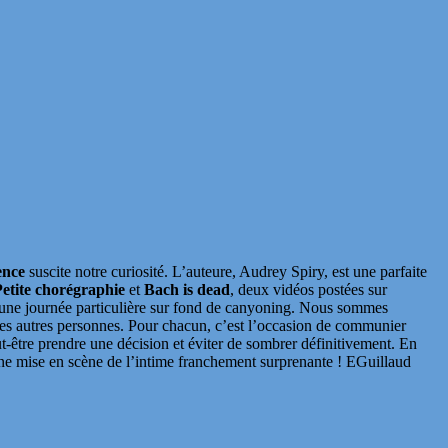
lence
suscite notre curiosité. L’auteure, Audrey Spiry, est une parfaite
etite chorégraphie
et
Bach is dead
, deux vidéos postées sur
’une journée particulière sur fond de canyoning. Nous sommes
ques autres personnes. Pour chacun, c’est l’occasion de communier
peut-être prendre une décision et éviter de sombrer définitivement. En
 Une mise en scène de l’intime franchement surprenante ! EGuillaud