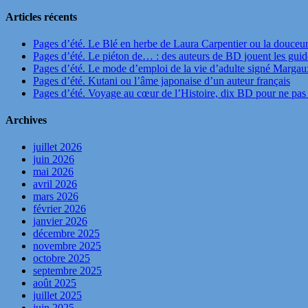
Articles récents
Pages d’été. Le Blé en herbe de Laura Carpentier ou la douceu
Pages d’été. Le piéton de… : des auteurs de BD jouent les guide
Pages d’été. Le mode d’emploi de la vie d’adulte signé Marga
Pages d’été. Kutani ou l’âme japonaise d’un auteur français
Pages d’été. Voyage au cœur de l’Histoire, dix BD pour ne pas 
Archives
juillet 2026
juin 2026
mai 2026
avril 2026
mars 2026
février 2026
janvier 2026
décembre 2025
novembre 2025
octobre 2025
septembre 2025
août 2025
juillet 2025
juin 2025