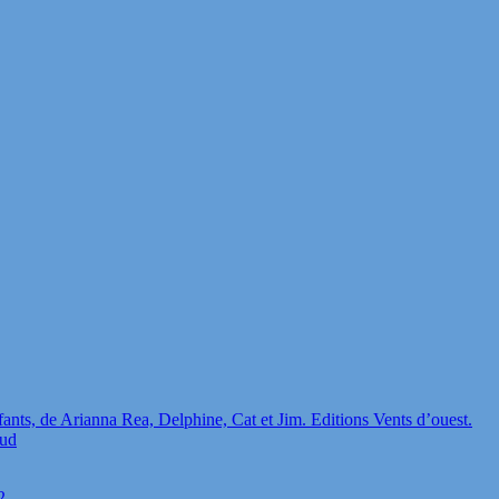
fants, de Arianna Rea, Delphine, Cat et Jim. Editions Vents d’ouest.
aud
2