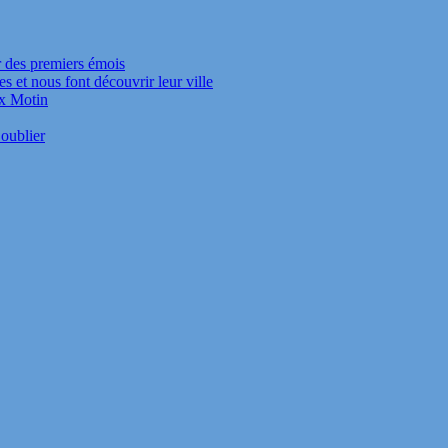
r des premiers émois
s et nous font découvrir leur ville
ux Motin
oublier