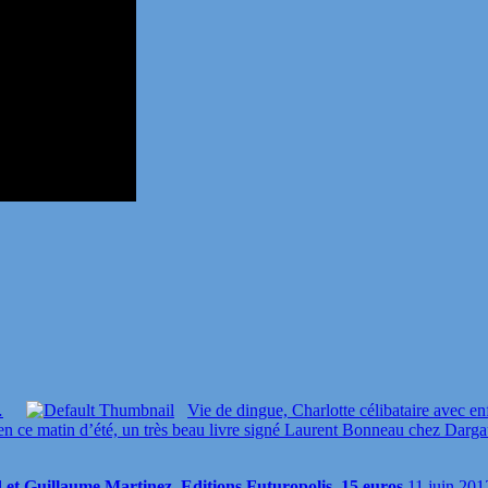
…
Vie de dingue, Charlotte célibataire avec en
en ce matin d’été, un très beau livre signé Laurent Bonneau chez Darg
 et Guillaume Martinez. Editions Futuropolis. 15 euros.
11 juin 201