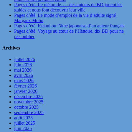
Pages d’été. Le piéton de… : des auteurs de BD jouent les
guides et nous font découvrir leur ville
Pages d’été. Le mode d’emploi de la vie d’adulte signé
Margaux Motin
Pages d’été. Kutani ou l’âme japonaise d’un auteur français
Pages d’été. Voyage au cœur de l’Histoire, dix BD pour ne
pas oublier
Archives
juillet 2026
juin 2026
mai 2026
avril 2026
mars 2026
février 2026
janvier 2026
décembre 2025
novembre 2025
octobre 2025
septembre 2025
août 2025
juillet 2025
juin 2025