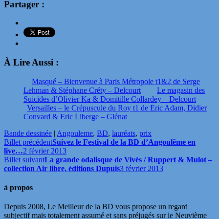
Partager :
À Lire Aussi :
Masqué – Bienvenue à Paris Métropole t1&2 de Serge
Lehman & Stéphane Créty – Delcourt
Le magasin des
Suicides d’Olivier Ka & Domitille Collardey – Delcourt
Versailles – le Crépuscule du Roy t1 de Eric Adam, Didier
Convard & Eric Liberge – Glénat
Bande dessinée
|
Angouleme
,
BD
,
lauréats
,
prix
Billet précédent
Suivez le Festival de la BD d’Angoulême en
live…
2 février 2013
Billet suivant
La grande odalisque de Vivès / Ruppert & Mulot –
collection Air libre, éditions Dupuis
3 février 2013
à propos
Depuis 2008, Le Meilleur de la BD vous propose un regard
subjectif mais totalement assumé et sans préjugés sur le Neuvième