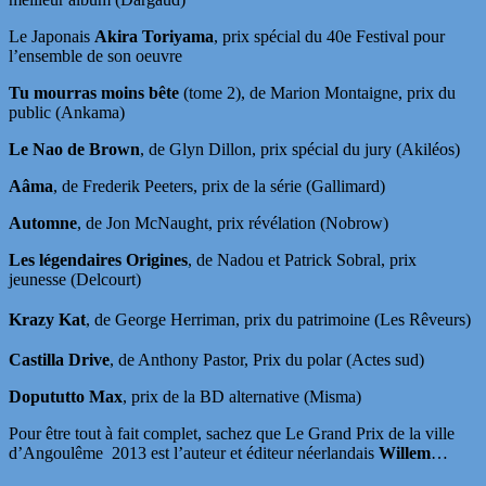
Le Japonais
Akira Toriyama
, prix spécial du 40e Festival pour
l’ensemble de son oeuvre
Tu mourras moins bête
(tome 2), de Marion Montaigne, prix du
public (Ankama)
Le Nao de Brown
, de Glyn Dillon, prix spécial du jury (Akiléos)
Aâma
, de Frederik Peeters, prix de la série (Gallimard)
Automne
, de Jon McNaught, prix révélation (Nobrow)
Les légendaires Origines
, de Nadou et Patrick Sobral, prix
jeunesse (Delcourt)
Krazy
Ka
t
, de George Herriman, prix du patrimoine (Les Rêveurs)
Castilla Drive
, de Anthony Pastor, Prix du polar (Actes sud)
Dopututto Max
, prix de la BD alternative (Misma)
Pour être tout à fait complet, sachez que Le Grand Prix de la ville
d’Angoulême 2013 est l’auteur et éditeur néerlandais
Willem
…