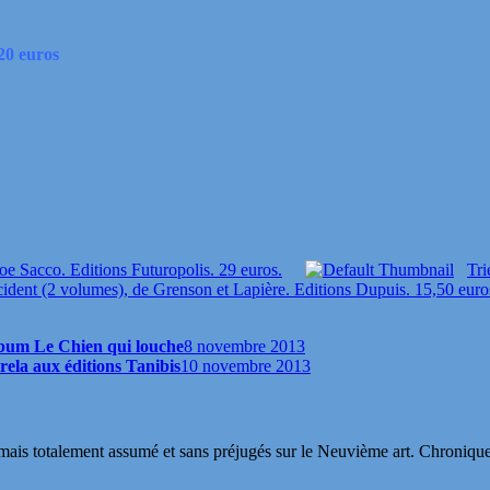
20 euros
oe Sacco. Editions Futuropolis. 29 euros.
Tri
dent (2 volumes), de Grenson et Lapière. Editions Dupuis. 15,50 euro
lbum Le Chien qui louche
8 novembre 2013
rela aux éditions Tanibis
10 novembre 2013
s totalement assumé et sans préjugés sur le Neuvième art. Chroniques, in