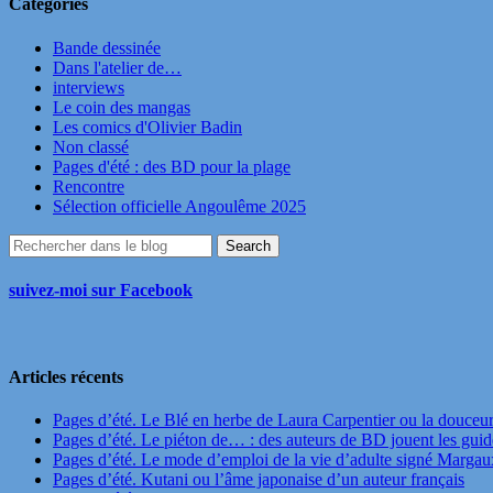
Catégories
Bande dessinée
Dans l'atelier de…
interviews
Le coin des mangas
Les comics d'Olivier Badin
Non classé
Pages d'été : des BD pour la plage
Rencontre
Sélection officielle Angoulême 2025
suivez-moi sur Facebook
Articles récents
Pages d’été. Le Blé en herbe de Laura Carpentier ou la douceu
Pages d’été. Le piéton de… : des auteurs de BD jouent les guide
Pages d’été. Le mode d’emploi de la vie d’adulte signé Marga
Pages d’été. Kutani ou l’âme japonaise d’un auteur français