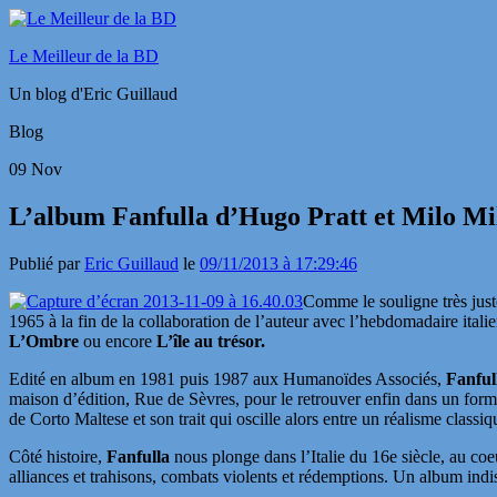
Le Meilleur de la BD
Un blog d'Eric Guillaud
Blog
09
Nov
L’album Fanfulla d’Hugo Pratt et Milo Mil
Publié par
Eric Guillaud
le
09/11/2013 à 17:29:46
Comme le souligne très jus
1965 à la fin de la collaboration de l’auteur avec l’hebdomadaire italie
L’Ombre
ou
encore
L’île au trésor.
Edité en album en 1981 puis 1987 aux Humanoïdes Associés,
Fanful
maison d’édition, Rue de Sèvres, pour le retrouver enfin dans un forma
de Corto Maltese et son trait qui oscille alors entre un réalisme classiq
Côté histoire,
Fanfulla
nous plonge dans l’Italie du 16e siècle, au coe
alliances et trahisons, combats violents et rédemptions. Un album indi