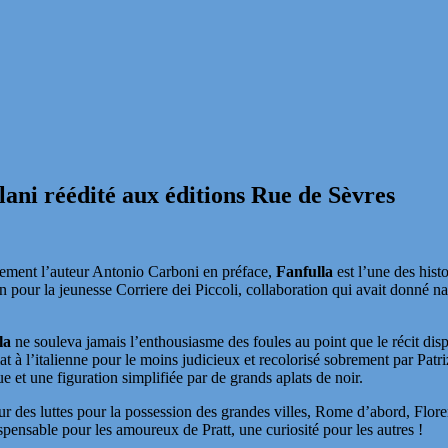
ani réédité aux éditions Rue de Sèvres
tement l’auteur Antonio Carboni en préface,
Fanfulla
est l’une des hist
n pour la jeunesse Corriere dei Piccoli, collaboration qui avait donné na
la
ne souleva jamais l’enthousiasme des foules au point que le récit dispa
t à l’italienne pour le moins judicieux et recolorisé sobrement par Patri
ue et une figuration simplifiée par de grands aplats de noir.
ur des luttes pour la possession des grandes villes, Rome d’abord, Flore
spensable pour les amoureux de Pratt, une curiosité pour les autres !