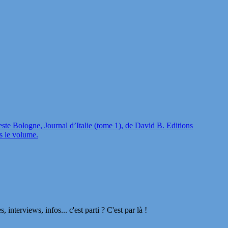
este Bologne, Journal d’Italie (tome 1), de David B. Editions
s le volume.
terviews, infos... c'est parti ? C'est par là !