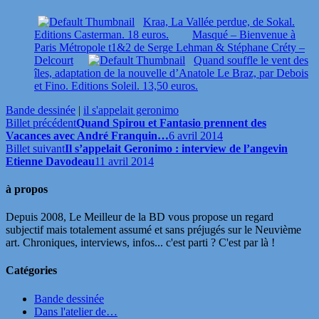
Kraa, La Vallée perdue, de Sokal.
Editions Casterman. 18 euros.
Masqué – Bienvenue à
Paris Métropole t1&2 de Serge Lehman & Stéphane Créty –
Delcourt
Quand souffle le vent des
îles, adaptation de la nouvelle d’Anatole Le Braz, par Debois
et Fino. Editions Soleil. 13,50 euros.
Bande dessinée
|
il s'appelait geronimo
Billet précédent
Quand Spirou et Fantasio prennent des
Vacances avec André Franquin…
6 avril 2014
Billet suivant
Il s’appelait Geronimo : interview de l’angevin
Etienne Davodeau
11 avril 2014
à propos
Depuis 2008, Le Meilleur de la BD vous propose un regard
subjectif mais totalement assumé et sans préjugés sur le Neuvième
art. Chroniques, interviews, infos... c'est parti ? C'est par là !
Catégories
Bande dessinée
Dans l'atelier de…