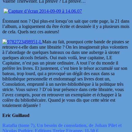
Valérie Trierweiler. La preuve ? La preuve…
Étonnant non ? Qui plus-est lorsqu’on sait que cette page, la 21 dans
l’album, a logiquement du être écrite et dessinée il y a plusieurs mois
de cela. Quels nez ces auteurs!
Mais au fait, pourquoi cette bande de pirates se
retrouve-t-elle dans une librairie ? On les imaginerait plus volontiers
à l’abordage de quelques bateaux ou dans une auberge à siroter
quelques alcools frelatés. Oui mais voilà, leur capitaine, LE
Capitaine, n’est pas un pirate ordinaire. A tout l’or du monde il
préfère les livres. Et justement, c’est bien le trésor accumulé sur son
bateau, trop lourd, qui a provoqué un dégât des eaux dans sa
bibliothèque personnelle et endommagé ses livres dont un,
Consolation, emprunté à un navire-bibliothèque à la politique très
stricte. Vous suivez ? D’où leur présence dans cette librairie, vous
l’avez compris, pour en retrouver un exemplaire et échapper à la
colère du bibliothécaire. Quand je vous dis que cette série est
totalement déjantée !
Eric Guillaud
Ratafia (tome 7), Un besoin de consolation, de Johan Pilet et
Nicolas Pothier. Editions Treize Etrange. 11,50 €