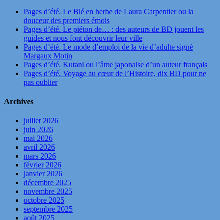
Pages d’été. Le Blé en herbe de Laura Carpentier ou la
douceur des premiers émois
Pages d’été. Le piéton de… : des auteurs de BD jouent les
guides et nous font découvrir leur ville
Pages d’été. Le mode d’emploi de la vie d’adulte signé
Margaux Motin
Pages d’été. Kutani ou l’âme japonaise d’un auteur français
Pages d’été. Voyage au cœur de l’Histoire, dix BD pour ne
pas oublier
Archives
juillet 2026
juin 2026
mai 2026
avril 2026
mars 2026
février 2026
janvier 2026
décembre 2025
novembre 2025
octobre 2025
septembre 2025
août 2025