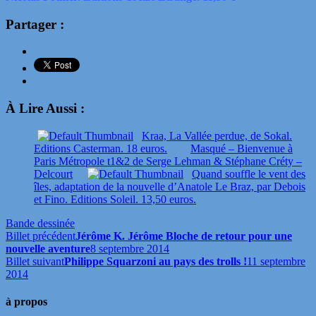
Partager :
À Lire Aussi :
Kraa, La Vallée perdue, de Sokal.
Editions Casterman. 18 euros.
Masqué – Bienvenue à
Paris Métropole t1&2 de Serge Lehman & Stéphane Créty –
Delcourt
Quand souffle le vent des
îles, adaptation de la nouvelle d’Anatole Le Braz, par Debois
et Fino. Editions Soleil. 13,50 euros.
Bande dessinée
Billet précédent
Jérôme K. Jérôme Bloche de retour pour une
nouvelle aventure
8 septembre 2014
Billet suivant
Philippe Squarzoni au pays des trolls !
11 septembre
2014
à propos