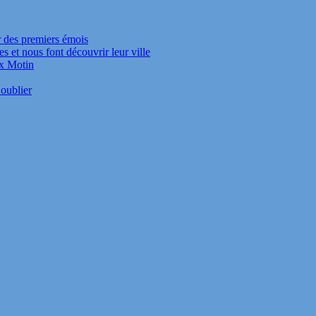
r des premiers émois
s et nous font découvrir leur ville
ux Motin
oublier