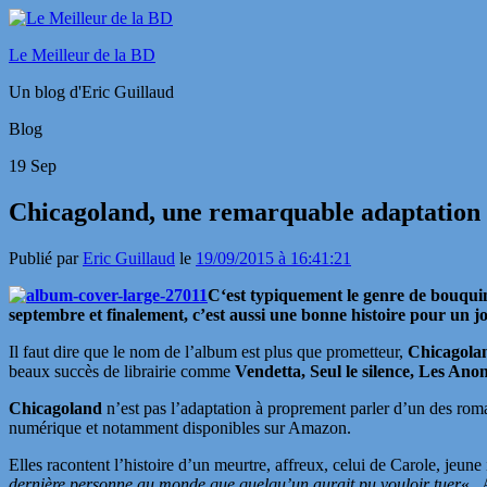
Le Meilleur de la BD
Un blog d'Eric Guillaud
Blog
19
Sep
Chicagoland, une remarquable adaptation e
Publié par
Eric Guillaud
le
19/09/2015 à 16:41:21
C
‘est typiquement le genre de bouqui
septembre et finalement, c’est aussi une bonne histoire pour un jou
Il faut dire que le nom de l’album est plus que prometteur,
Chicagola
beaux succès de librairie comme
Vendetta, Seul le silence, Les An
Chicagoland
n’est pas l’adaptation à proprement parler d’un des roma
numérique et notamment disponibles sur Amazon.
Elles racontent l’histoire d’un meurtre, affreux, celui de Carole, jeun
dernière personne au monde que quelqu’un aurait pu vouloir tuer
« .