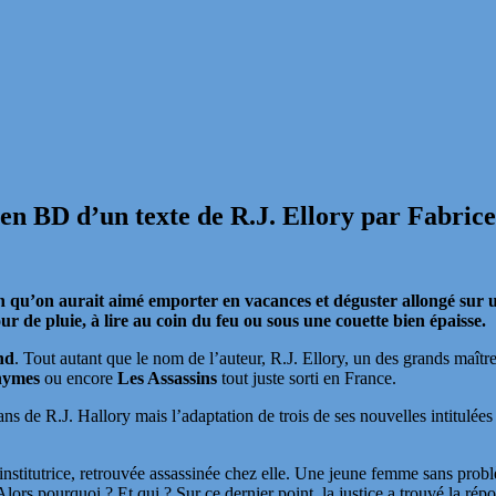
n BD d’un texte de R.J. Ellory par Fabric
n qu’on aurait aimé emporter en vacances et déguster allongé sur u
r de pluie, à lire au coin du feu ou sous une couette bien épaisse.
nd
. Tout autant que le nom de l’auteur, R.J. Ellory, un des grands maître
onyme
s
ou encore
Les Assassins
tout juste sorti en France.
ns de R.J. Hallory mais l’adaptation de trois de ses nouvelles intitulée
e institutrice, retrouvée assassinée chez elle. Une jeune femme sans pro
 Alors pourquoi ? Et qui ? Sur ce dernier point, la justice a trouvé la rép