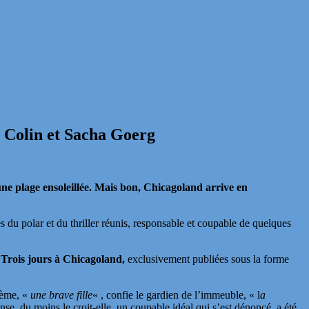
e Colin et Sacha Goerg
ne plage ensoleillée. Mais bon, Chicagoland arrive en
s du polar et du thriller réunis, responsable et coupable de quelques
s
Trois jours à Chicagoland,
exclusivement publiées sous la forme
blème, «
une brave fille
« , confie le gardien de l’immeuble, « l
a
onse, du moins le croit-elle, un coupable idéal qui s’est dénoncé, a été