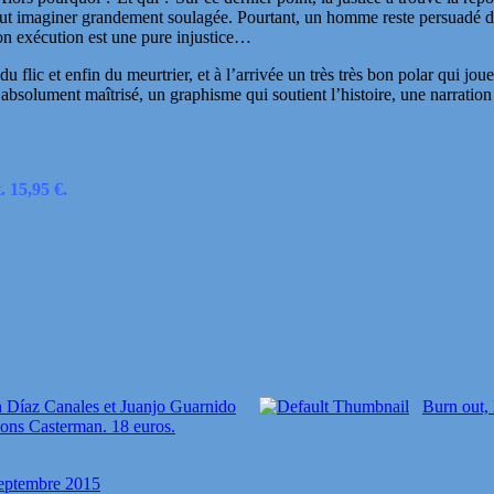
eut imaginer grandement soulagée. Pourtant, un homme reste persuadé de
son exécution est une pure injustice…
, du flic et enfin du meurtrier, et à l’arrivée un très très bon polar qui 
bsolument maîtrisé, un graphisme qui soutient l’histoire, une narration
 15,95 €.
n Díaz Canales et Juanjo Guarnido
Burn out,
ions Casterman. 18 euros.
eptembre 2015