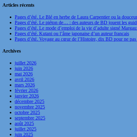
Articles récents
Pages d’été. Le Blé en herbe de Laura Carpentier ou la douceu
Pages d’été. Le piéton de… : des auteurs de BD jouent les guide
Pages d’été. Le mode d’emploi de la vie d’adulte signé Marga
Pages d’été. Kutani ou l’âme japonaise d’un auteur français
Pages d’été. Voyage au cœur de l’Histoire, dix BD pour ne pas 
Archives
juillet 2026
juin 2026
mai 2026
avril 2026
mars 2026
février 2026
janvier 2026
décembre 2025
novembre 2025
octobre 2025
septembre 2025
août 2025
juillet 2025
juin 2025