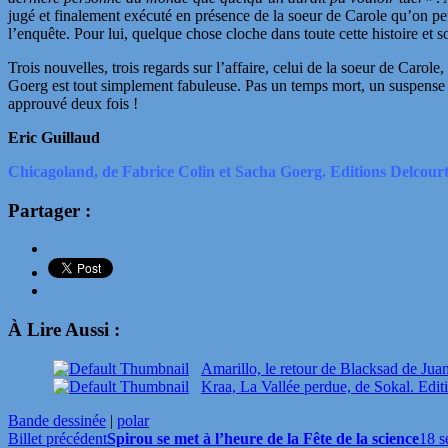
jugé et finalement exécuté en présence de la soeur de Carole qu’on p
l’enquête. Pour lui, quelque chose cloche dans toute cette histoire et 
Trois nouvelles, trois regards sur l’affaire, celui de la soeur de Carole
Goerg est tout simplement fabuleuse. Pas un temps mort, un suspense a
approuvé deux fois !
Eric Guillaud
Chicagoland, de Fabrice Colin et Sacha Goerg. Editions Delcourt.
Partager :
À Lire Aussi :
Amarillo, le retour de Blacksad de Jua
Kraa, La Vallée perdue, de Sokal. Edit
Bande dessinée
|
polar
Billet précédent
Spirou se met à l’heure de la Fête de la science
18 s