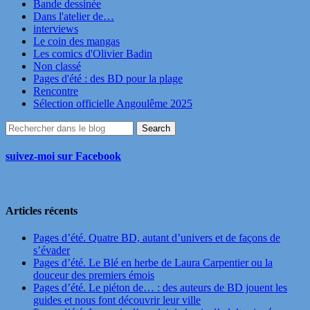
Bande dessinée
Dans l'atelier de…
interviews
Le coin des mangas
Les comics d'Olivier Badin
Non classé
Pages d'été : des BD pour la plage
Rencontre
Sélection officielle Angoulême 2025
suivez-moi sur Facebook
Articles récents
Pages d’été. Quatre BD, autant d’univers et de façons de
s’évader
Pages d’été. Le Blé en herbe de Laura Carpentier ou la
douceur des premiers émois
Pages d’été. Le piéton de… : des auteurs de BD jouent les
guides et nous font découvrir leur ville