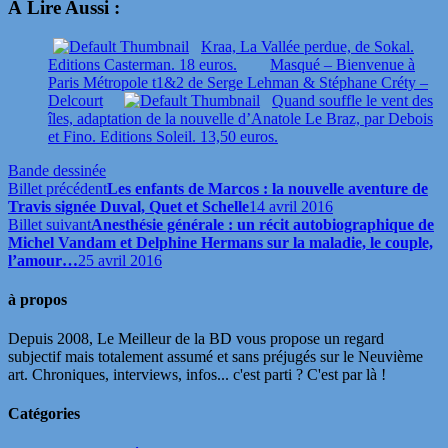
À Lire Aussi :
Kraa, La Vallée perdue, de Sokal.
Editions Casterman. 18 euros.
Masqué – Bienvenue à
Paris Métropole t1&2 de Serge Lehman & Stéphane Créty –
Delcourt
Quand souffle le vent des
îles, adaptation de la nouvelle d’Anatole Le Braz, par Debois
et Fino. Editions Soleil. 13,50 euros.
Bande dessinée
Billet précédent
Les enfants de Marcos : la nouvelle aventure de
Travis signée Duval, Quet et Schelle
14 avril 2016
Billet suivant
Anesthésie générale : un récit autobiographique de
Michel Vandam et Delphine Hermans sur la maladie, le couple,
l’amour…
25 avril 2016
à propos
Depuis 2008, Le Meilleur de la BD vous propose un regard
subjectif mais totalement assumé et sans préjugés sur le Neuvième
art. Chroniques, interviews, infos... c'est parti ? C'est par là !
Catégories