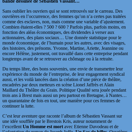
bande dessinée de Sébastien Vassant…
Sans oublier les ouvriers qui se sont retrouvés sur le carreau. Des
ouvrières en l’occurrence, des femmes qu’on n’a certes pas traitées
comme des esclaves, non, mais comme une variable d’ajustement.
Combien étaient-elles ? 500 ? 600 ? Parfois plus, parfois moins, en
fonction des aléas économiques, des dividendes à verser aux
actionnaires, des plans sociaux… Une donnée statistique pour le
monde économique, de l’humain pour les autres, avec des visages,
des histoires, des prénoms. Yvonne, Martine, Ariette, Jeannine ou
encore Hélène, justement, ont travaillé dans cette entreprise pendant
longtemps avant de se retrouver au chômage ou à la retraite.
Du temps libre, des bons souvenirs, une envie de transmettre leur
expérience du monde de l’entreprise, de leur engagement syndical
aussi, et les voilà lancées dans la création d’une pièce de théâtre,
encadrées par deux metteurs en scène
Lionel Jaffrès et Alain
Maillard du Théâtre du Grain
. Politique Qualité sera jouée pendant
trois ans à Brest mais aussi un peu partout en Bretagne, à Nantes…
un quarantaine de fois en tout, une manière pour ces femmes de
continuer la lutte.
C’est leur aventure que raconte l’album de Sébastien Vassant sur
une idée soufflée par le Brestois Kris, auteur notamment de
l’excellent
Un Homme est mort
avec Etienne Davodeau et de
l’adaptation du roman de Joseph Joffo,
Un Sac de billes
. Ouvrières